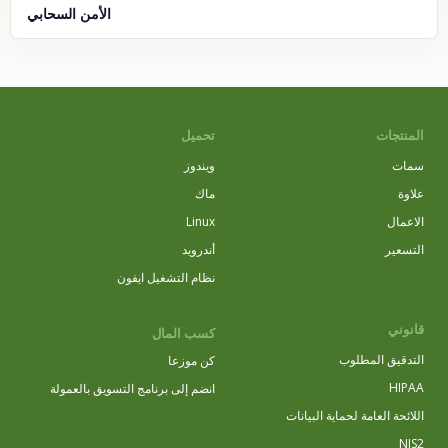
الأمن السحابي
المنتجات
تحميل
سمات
ويندوز
علاوة
ماك
الاعمال
Linux
التسعير
أندرويد
نظام التشغيل ايفون
قانوني
كسب المال
التدقيق المطلوب
كن موزعا
HIPAA
انضم إلى برنامج التسويق بالعمولة
اللائحة العامة لحماية البيانات
NIS2