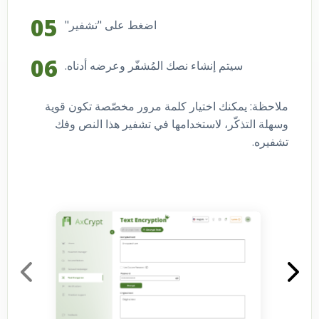
اضغط على "تشفير"
سيتم إنشاء نصك المُشفّر وعرضه أدناه.
ملاحظة: يمكنك اختيار كلمة مرور مخصّصة تكون قوية
وسهلة التذكّر، لاستخدامها في تشفير هذا النص وفك
تشفيره.
ull image