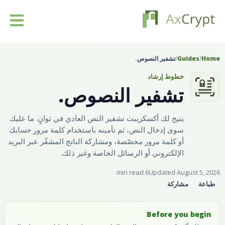
تحميل
Home
/
Guides
/
تشفير النصوص.
خطوط إرشاد
التسعير
تشفير النصوص.
منتوجنا
يتيح لك أكسكريبت تشفير النص العادي في ثوانٍ. ما عليك
سوى إدخال النص، ثم تأمينه باستخدام كلمة مرور حسابك
الصناعات
أو كلمة مرور مخصّصة، ومشاركة الناتج المشفّر عبر البريد
الإلكتروني أو الرسائل الخاصة وغير ذلك.
الموارد
6 min read
Updated August 5, 2026
طباعة
مشاركة
مقالات
تسجيل الدخول
Before you begin