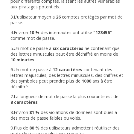
pour différents comptes, laissant les autres vulnérables
aux piratages potentiels.
3.L'utilisateur moyen a
26
comptes protégés par mot de
passe.
4.Environ
10 %
des internautes ont utilisé
"123456"
comme mot de passe.
5.Un mot de passe à
six caractères
ne contenant que
des lettres minuscules peut être déchiffré en moins de
10 minutes
.
6.Un mot de passe à
12 caractères
contenant des
lettres majuscules, des lettres minuscules, des chiffres et
des symboles peut prendre plus de
1000
ans à être
déchiffré.
7.La longueur de mot de passe la plus courante est de
8 caractères
.
8.Environ
81 %
des violations de données sont dues à
des mots de passe faibles ou volés.
9.Plus de
80 %
des utilisateurs admettent réutiliser des
mots de passe sur plusieurs comptes.