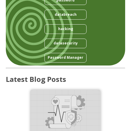
password
databreach
hacking
datasecurity
Password Manager
Latest Blog Posts