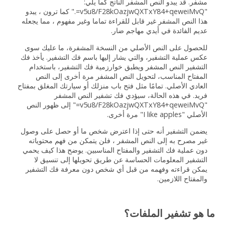
مشفر. قد يبدو النص المشفر الناتج كما يلي:
"v5u8/F28kOazjwQXTxY84+qeweiMvQ=." كما ترون ، يبدو
هذا النص المشفر غير قابل للقراءة تماما وغير مفهوم ، مما يجعله
عديم الفائدة في أيدي مهاجم ضار.
للحصول على النص الأصلي من النسخة المشفرة، ما عليك سوى
عكس عملية التشفير، والتي يشار إليها باسم فك التشفير. يأخذ فك
التشفير النص المشفر ويطبق خوارزمية فك التشفير، باستخدام
المفتاح المناسب، لتحويل النص المشفر مرة أخرى إلى النص
العادي الأصلي. تمامًا مثل فتح باب منزلك أو سيارتك المغلق بمفتاح
فريد. في هذه الحالة، سيؤدي فك تشفير النص المشفر
"v5u8/F28kOazjwQXTxY84+qeweiMvQ=" إلى ظهور النص
الأصلي "I like apples" مرة أخرى.
يضمن التشفير أنه حتى إذا اعترض شخص ما أو حصل على وصول
غير مصرح به إلى النص المشفر ، فلن يتمكن من فهم محتوياته
دون عملية فك التشفير والمفتاح المناسبين. يوضح هذا كيف يحمي
التشفير المعلومات الحساسة عن طريق تحويلها إلى تنسيق لا
يمكن قراءته وفهمه من قبل أي شخص دون معرفة فك التشفير
والمفتاح اللازمين.
ما هو تشفير الملفات؟