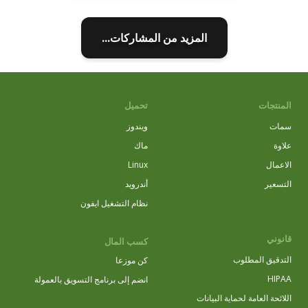
المزيد من المشاركات...
المنتجات
تحميل
سمات
ويندوز
علاوة
ماك
الاعمال
Linux
التسعير
أندرويد
نظام التشغيل ايفون
قانوني
كسب المال
التدقيق المطلوب
كن موزعا
HIPAA
انضم إلى برنامج التسويق بالعمولة
اللائحة العامة لحماية البيانات