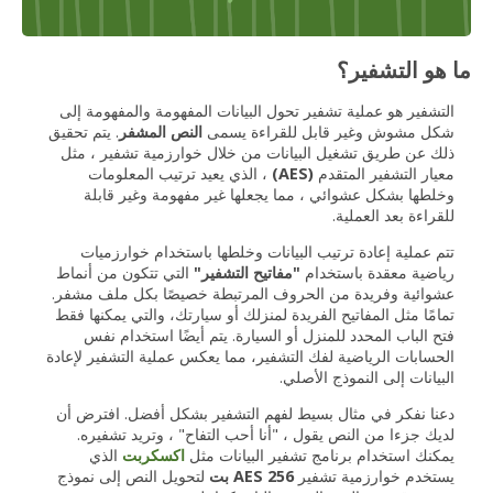
ما هو التشفير؟
التشفير هو عملية تشفير تحول البيانات المفهومة والمفهومة إلى
شكل مشوش وغير قابل للقراءة يسمى
النص المشفر
. يتم تحقيق
ذلك عن طريق تشغيل البيانات من خلال خوارزمية تشفير ، مثل
معيار التشفير المتقدم
(AES)
، الذي يعيد ترتيب المعلومات
وخلطها بشكل عشوائي ، مما يجعلها غير مفهومة وغير قابلة
للقراءة بعد العملية.
تتم عملية إعادة ترتيب البيانات وخلطها باستخدام خوارزميات
رياضية معقدة باستخدام
"مفاتيح التشفير"
التي تتكون من أنماط
عشوائية وفريدة من الحروف المرتبطة خصيصًا بكل ملف مشفر.
تمامًا مثل المفاتيح الفريدة لمنزلك أو سيارتك، والتي يمكنها فقط
فتح الباب المحدد للمنزل أو السيارة. يتم أيضًا استخدام نفس
الحسابات الرياضية لفك التشفير، مما يعكس عملية التشفير لإعادة
البيانات إلى النموذج الأصلي.
دعنا نفكر في مثال بسيط لفهم التشفير بشكل أفضل. افترض أن
لديك جزءا من النص يقول ، "أنا أحب التفاح" ، وتريد تشفيره.
يمكنك استخدام برنامج تشفير البيانات مثل
اكسكربت
الذي
يستخدم خوارزمية تشفير
AES 256 بت
لتحويل النص إلى نموذج