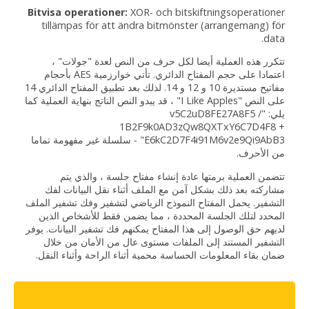
Bitvisa operationer:
XOR- och bitskiftningsoperationer
tillämpas för att ändra bitmönster (arrangemang) för
data.
تتكرر هذه العملية أيضا لكل حرف من النص لعدة "جولات" ،
اعتمادا على حجم المفتاح الدائري. تأتي خوارزمية AES بأحجام
مفاتيح مستديرة 10 و 12 و 14. لذلك بعد تطبيق المفتاح الدائري 14
على النص "I Like Apples" ، قد يبدو النص الناتج بنهاية العملية كما
يلي: "v5C2uD8FE27A8F5 /
1B2F9k0AD3zQw8QXTxY6C7D4F8 +
E6kC2D7F4i91M6v2e9Qi9AbB3" - سلسلة غير مفهومة تماما
من الأحرف.
تتضمن العملية برمتها عادة إنشاء مفتاح جلسة ، والذي يتم
مشاركته بعد ذلك بشكل آمن مع الملف أثناء نقل البيانات لفك
التشفير. يحمل المفتاح النموذج الرياضي لتشفير وفك تشفير الملف
المحدد لتلك الجلسة المحددة ، مما يضمن فقط للأشخاص الذين
لديهم حق الوصول إلى هذا المفتاح يمكنهم فك تشفير البيانات. يوفر
التشفير المستند إلى الملفات مستوى عال من الأمان من خلال
ضمان بقاء المعلومات الحساسة محمية أثناء الراحة وأثناء النقل.