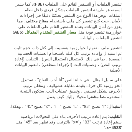
تشفير الملفات أو التشفير القائم على الملفات
(FBE)
، كما يشير
اسمه، هو طريقة لتشفير الملفات بشكل فردي داخل نظام
الملفات. يوفر هذا النوع من التشفير تحكمًا دقيقًا في إجراءات
الأمان، حيث يُتيح تشفير كل ملف باستخدام
مفتاح مختلف
، مما
يعزز من أمان البيانات. يعتمد التشفير القائم على الملفات على
خوارزمية تشفير قوية مثل
معيار التشفير المتقدم المتماثل
(AES)
لتشفير الملفات والبيانات.
لتشفير ملف ، تقوم الخوارزمية بتقسيمه إلى كتل ذات حجم ثابت
ثم استبدال وإعادة ترتيب كل كتلة باستخدام العمليات الحسابية
المعقدة ، بما في ذلك الاستبدال (استبدال النص) ، التقليب (إعادة
ترتيب النص) ، وعمليات البت (الإجراء المنطقي) ، لتعتيم البيانات
الأصلية.
على سبيل المثال ، في حالة النص "أنا أحب التفاح" ، تستبدل
الخوارزمية كل حرف بقيمة مقابلة عشوائية ، وتتخلل ترتيب
الأحرف بشكل تعسفي ، وتطبق عمليات البت. ستكون النتيجة
المشفرة
نصا مشفرا
محولا. وإليك كيف يعمل:
استبدال:
"I" تصبح "83" ، "L" تصبح "= x" ، "i" تصبح "45" ، وهكذا.
التقليب:
يتم إعادة ترتيب الأحرف بناء على التحولات الرياضية.
سيتم إعادة ترتيب "83" و"=x" بالترتيب وقد تظهر بعد "45" مثل
‘4583=x.’