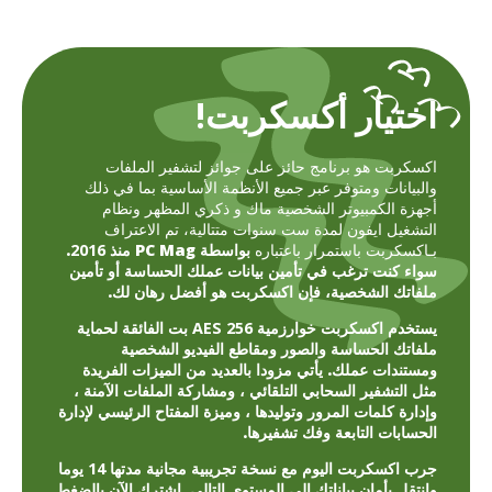
اختيار أكسكربت!
اكسكربت هو برنامج حائز على جوائز لتشفير الملفات
والبيانات ومتوفر عبر جميع الأنظمة الأساسية بما في ذلك
أجهزة الكمبيوتر الشخصية ماك و ذكري المظهر ونظام
التشغيل ايفون لمدة ست سنوات متتالية، تم الاعتراف
بـاكسكربت باستمرار باعتباره
بواسطة PC Mag منذ
2016
.
سواء كنت ترغب في تأمين بيانات عملك الحساسة أو تأمين
ملفاتك الشخصية، فإن اكسكربت هو أفضل رهان لك.
يستخدم اكسكربت خوارزمية
AES 256 بت
الفائقة لحماية
ملفاتك الحساسة والصور ومقاطع الفيديو الشخصية
ومستندات عملك. يأتي مزودا بالعديد من الميزات الفريدة
مثل التشفير السحابي التلقائي ، ومشاركة الملفات الآمنة ،
وإدارة كلمات المرور وتوليدها ، وميزة المفتاح الرئيسي لإدارة
الحسابات التابعة وفك تشفيرها.
جرب اكسكربت اليوم مع
نسخة تجريبية مجانية مدتها 14 يوما
وانتقل بأمان بياناتك إلى المستوى التالي. اشترك الآن
بالضغط