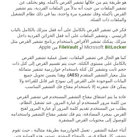
هو طريقة يتم من خلالها تشفير القرص بأكمله. وهو يختلف عن
تشفير الملفات من حيث أنه بدلاً من الملفات الفردية، يتم تشفير
القرص بأكمله وفك تشفيره مرة واحدة، بما في ذلك نظام التشغيل
والملفات ذات الصلة.
فكر في تشفير القرص بالكامل على أنه قفل منزلك بالكامل بالباب
الرئيسي ، وتشفير الملفات على أنه قفل الخزائن الفردية داخل
منزلك. يمكنك تشفير الأقراص باستخدام برنامج تشفير القرص مثل
BitLocker
Microsoft
أو
FileVault
من Apple.
كما هو الحال في تشفير الملفات، تعمل عملية تشفير القرص
بالكامل على مستوى الكتلة، حيث يتم تقسيم القرص إلى كتل ذات
حجم ثابت وتشفير كل كتلة باستخدام خوارزمية تشفير متماثلة
مثل معيار التشفير المتقدم
(AES)
. وهذا يضمن تحويل جميع
البيانات الموجودة على القرص إلى نموذج غير قابل للقراءة ولا
يمكن فك شفرته إلا باستخدام مفتاح فك التشفير المناسب.
عادة ما يتم اشتقاق مفتاح التشفير المستخدم في تشفير القرص
من كلمة مرور المستخدم أو عبارة المرور. عند تشغيل النظام،
يطلب من المستخدم تقديم كلمة المرور أو عبارة المرور لفتح
القرص. بمجرد المصادقة، يتم فك تشفير مفتاح التشفير واستخدامه
للوصول إلى محتويات القرص المشفرة.
أثناء عملية التشفير ، تعمل الخوارزمية بطريقة متتالية ، حيث تقوم
بتشفير كل قطاع قرص بالمفتاح المشتق. تستمر هذه العملية حتى