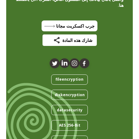
هنا
.
جرب اكسكربت مجانا
شارك هذه المادة
fileencryption
diskencryption
datasecurity
AES 256-Bit