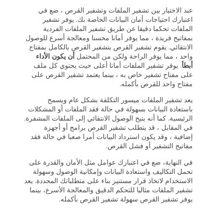
عند الاختيار بين تشفير الملفات وتشفير القرص ، ضع في
اعتبارك احتياجات أمان البيانات الخاصة بك. يوفر تشفير
الملفات تحكما دقيقا عن طريق تشفير الملفات الفردية
بمفاتيح فريدة ، مما يوفر أمانا محسنا ومعالجة أسرع للوصول
الانتقائي. يقوم تشفير القرص بتشفير القرص بالكامل بمفتاح
واحد ، مما يوفر الراحة ولكن من المحتمل
أن يكون الأداء
أبطأ
. يوفر تشفير الملفات أمانا أعلى حيث يحتوي كل ملف
على مفتاح تشفير خاص به ، بينما يعتمد تشفير القرص على
مفتاح واحد للقرص بأكمله.
يعد تشفير الملفات ميسور التكلفة بشكل عام ويسمح
باستعادة البيانات بسهولة في حالة فقد الملفات أو المشكلات
الرئيسية. كما أنه يتيح الوصول الانتقائي إلى الملفات المشفرة.
في المقابل ، قد يتطلب تشفير القرص برامج أو أجهزة
إضافية ، وقد يكون استرداد البيانات أمرا صعبا في حالة فقد
مفاتيح التشفير أو فشل القرص.
في النهاية، ضع في اعتبارك عوامل مثل الأمان والقدرة على
تحمل التكاليف واستعادة البيانات وإمكانية الوصول وسهولة
الاستخدام لاتخاذ قرار مستنير بناء على متطلباتك المحددة. يعد
تشفير الملفات مثاليا للتحكم الدقيق والمعالجة الأسرع، بينما
يوفر تشفير القرص سهولة تشفير القرص بأكمله.