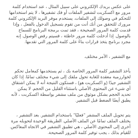
على عكس بريدك الإلكتروني على سبيل المثال ، عند استخدام كلمة
مرور مع اكسكربت لتشفير الملفات أو فك تشفيرها ، لا يتم استخدامها
للتحكم في وصولك إلى الملفات. يستخدم موفر البريد الإلكتروني كلمة
مرورك للتحقق من أنك أنت من تقوم بتسجيل الدخول بالفعل ، وإذا
قدمت كلمة المرور الصحيحة ، فقد تمت برمجة البرنامج للسماح
بالوصول. إذا أدخلت كلمة مرور خاطئة ، فسيتم رفض الوصول. إنه
مجرد برنامج يتخذ قرارات بناءً على كلمة المرور التي تقدمها.
مع التشفير ، الأمر مختلف.
يأخذ التشفير كلمة المرور الخاصة بك ، ثم يستخدمها كمعامل تحكم
لخوارزمية معقدة للغاية تحول ملفك إلى شيء مختلف تمامًا. إذا كان
التشفير جيدًا (و اكسكربت هو) ، فستكون النتيجة أنه لا يمكن اشتقاق
أي شيء عن المحتوى الأصلي باستثناء القليل من الحجم. لا يمكن
تحديد الحجم بشكل موثوق من ملف مشفر بواسطة اكسكربت ، لأنه
يطبق أيضًا الضغط قبل التشفير.
يتم تحويل الملف المشفر "فعليًا" باستخدام التشفير. بعد التشفير ،
يختلف الملف تمامًا عن الملف الأصلي. الطريقة الوحيدة لتحويله مرة
أخرى إلى المحتوى الأصلي ، هي تطبيق التشفير في الاتجاه المعاكس.
للقيام بذلك ، يجب توفير كلمة المرور الصحيحة.