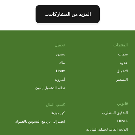
المزيد من المشاركات...
المنتجات
تحميل
سمات
ويندوز
علاوة
ماك
الاعمال
Linux
التسعير
أندرويد
نظام التشغيل ايفون
قانوني
كسب المال
التدقيق المطلوب
كن موزعا
HIPAA
انضم إلى برنامج التسويق بالعمولة
اللائحة العامة لحماية البيانات