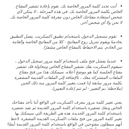
أنت تحدد كلمة المرور الخاصة بك. نقوم بإعادة تشفير المفتاح
الخاص بكلمة المرور الخاصة بك. في هذه المرحلة ، لا يمكن لأي
شخص استعادة مفتاحك الخاص دون معرفة كلمة المرور الخاصة بك.
لا نحن ولا أي شخص آخر.
تقوم بتسجيل الدخول باستخدام تطبيق اكسكربت. يتصل التطبيق
بخادمنا ويقوم بتنزيل زوج المفاتيح - كلا من المفاتيح الخاصة والعامة
من الخادم. يتم الاحتفاظ بالمفتاح الخاص مشفرًا.
عندما يفشل فتح ملف باستخدام كلمة مرور تسجيل الدخول ،
سيقوم اكسكربت بفك تشفير المفتاح الخاص ومحاولة فك تشفير
مفتاح الجلسة كما هو موضح أعلاه. سيمكنك هذا من فتح مفتاح
الملفات المشتركة معك ، بالإضافة إلى الملفات القديمة المشفرة
بكلمة مرور سابقة إذا قمت بتغيير كلمة المرور منذ ذلك الحين
(ملاحظة: تم التغيير - لم تتم إعادة التعيين).
يعني تغيير كلمة مرور معرف اكسكربت في الواقع أننا نأخذ مفتاحك
الخاص ونفك تشفيره باستخدام كلمة المرور القديمة ثم نعيد تشفيره
باستخدام كلمة المرور الجديدة. هذه هي الطريقة التي سيمكنك بها
تغيير كلمة المرور من فتح ملفات اكسكربت القديمة المشفرة. لاحظ
أنهم سيظلون مفتوحين في الواقع باستخدام كلمة المرور القديمة أيضًا!