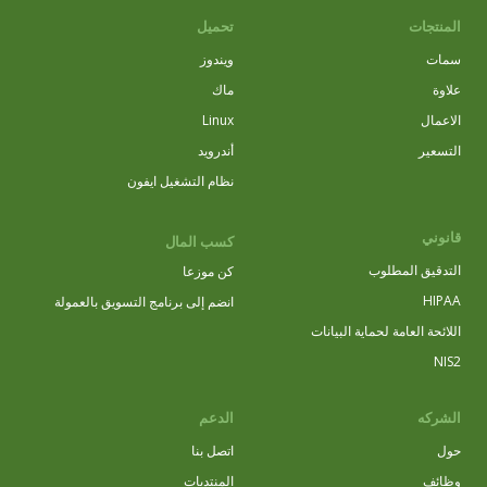
المنتجات
تحميل
سمات
ويندوز
علاوة
ماك
الاعمال
Linux
التسعير
أندرويد
نظام التشغيل ايفون
قانوني
كسب المال
التدقيق المطلوب
كن موزعا
HIPAA
انضم إلى برنامج التسويق بالعمولة
اللائحة العامة لحماية البيانات
NIS2
الشركه
الدعم
حول
اتصل بنا
وظائف
المنتديات