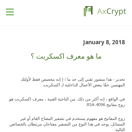
تحميل
January 8, 2018
التسعير
ما هو معرف اكسكربت ؟
منتوجنا
تحذير - هذا منشور تقني إلى حد ما ؛-) إنه مخصص فقط لأولئك
الصناعات
المهتمين حقًا ببعض الأعمال الداخلية لـ اكسكربت.
الموارد
في الواقع ، إنه أكثر من ذلك. من الناحية الفنية ، معرف اكسكربت هو
زوج مفاتيح RSA-4096.
مقالات
زوج المفاتيح هو مفهوم يستخدم في تشفير المفتاح العام أو غير
المتماثل. يوجد في هذا النوع من التشفير مفتاحان مرتبطان بالخصائص
تسجيل الدخول
التالية: