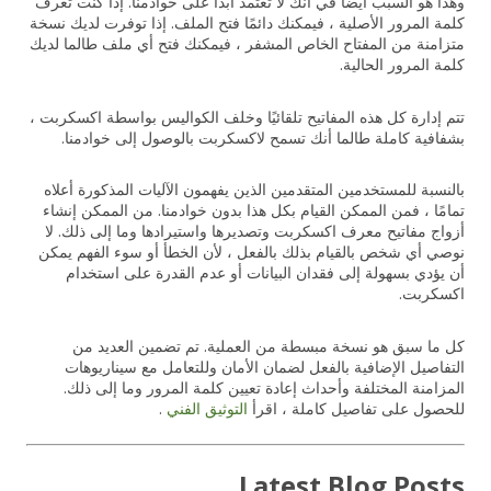
وهذا هو السبب أيضًا في أنك لا تعتمد أبدًا على خوادمنا. إذا كنت تعرف
كلمة المرور الأصلية ، فيمكنك دائمًا فتح الملف. إذا توفرت لديك نسخة
متزامنة من المفتاح الخاص المشفر ، فيمكنك فتح أي ملف طالما لديك
كلمة المرور الحالية.
تتم إدارة كل هذه المفاتيح تلقائيًا وخلف الكواليس بواسطة اكسكربت ،
بشفافية كاملة طالما أنك تسمح لاكسكربت بالوصول إلى خوادمنا.
بالنسبة للمستخدمين المتقدمين الذين يفهمون الآليات المذكورة أعلاه
تمامًا ، فمن الممكن القيام بكل هذا بدون خوادمنا. من الممكن إنشاء
أزواج مفاتيح معرف اكسكربت وتصديرها واستيرادها وما إلى ذلك. لا
نوصي أي شخص بالقيام بذلك بالفعل ، لأن الخطأ أو سوء الفهم يمكن
أن يؤدي بسهولة إلى فقدان البيانات أو عدم القدرة على استخدام
اكسكربت.
كل ما سبق هو نسخة مبسطة من العملية. تم تضمين العديد من
التفاصيل الإضافية بالفعل لضمان الأمان وللتعامل مع سيناريوهات
المزامنة المختلفة وأحداث إعادة تعيين كلمة المرور وما إلى ذلك.
للحصول على تفاصيل كاملة ، اقرأ
التوثيق الفني
.
Latest Blog Posts