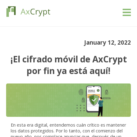
Descarga
January 12, 2022
Precios
¡El cifrado móvil de AxCrypt
Nuestro producto
por fin ya está aquí!
Industrias
Recursos
Blog
En esta era digital, entendemos cuán crítico es mantener
Registrarse
los datos protegidos. Por lo tanto, con el comienzo del
nuevo año, nos complace anunciar que, después de un