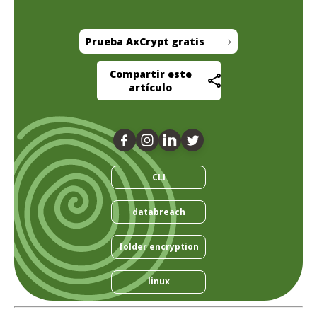
Prueba AxCrypt gratis
Compartir este
artículo
CLI
databreach
folder encryption
linux