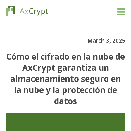
Descarga
March 3, 2025
Precios
Cómo el cifrado en la nube de
Nuestro producto
AxCrypt garantiza un
almacenamiento seguro en
Industrias
la nube y la protección de
Recursos
datos
Blog
Registrarse