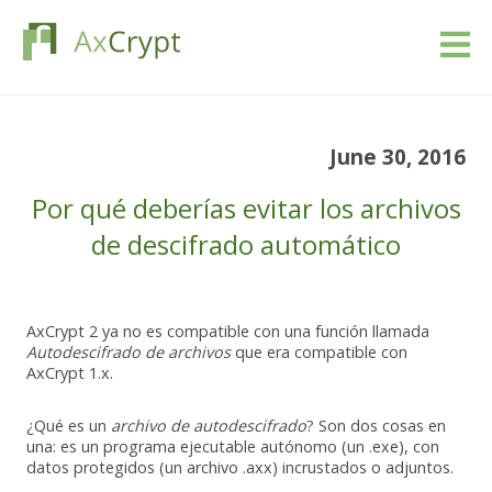
Descarga
June 30, 2016
Precios
Por qué deberías evitar los archivos
Nuestro producto
de descifrado automático
Industrias
AxCrypt 2 ya no es compatible con una función llamada
Autodescifrado de archivos
que era compatible con
Recursos
AxCrypt 1.x.
Blog
¿Qué es un
archivo de autodescifrado
? Son dos cosas en
una: es un programa ejecutable autónomo (un .exe), con
datos protegidos (un archivo .axx) incrustados o adjuntos.
Registrarse