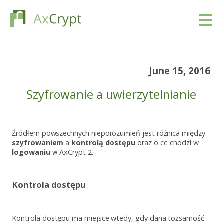
Pobierać
June 15, 2016
Wycena
Szyfrowanie a uwierzytelnianie
Nasz produkt
Źródłem powszechnych nieporozumień jest różnica między
Branże
szyfrowaniem
a
kontrolą dostępu
oraz o co chodzi w
logowaniu
w AxCrypt 2.
Zasoby
Kontrola dostępu
Blog
Zaloguj się
Kontrola dostępu ma miejsce wtedy, gdy dana tożsamość