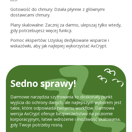
Gotowość do chmury: Działa płynnie z głównymi
dostawcami chmury.
Plany skalowalne: Zacznij za darmo, ulepszaj tylko wtedy,
gdy potrzebujesz więcej funkcji.
Pomoc ekspertów: Uzyskaj dedykowane wsparcie i
wskazówki, aby jak najlepiej wykorzystać AxCrypt.
Sedno sprawy!
Darmowe narzędzia szyfrowania to doskonały punkt
wyjścia do ochrony danych, ale najlepszym wyborem jest
takie, które odpowiada twojemu workflow. Darmowa
wersja AxCrypt oferuje bezpieczeństwo na poziomie
korporacyjnym, łatwe wdrożenie i możliwość skalowania,
gdy Twoje potrzeby rosną.