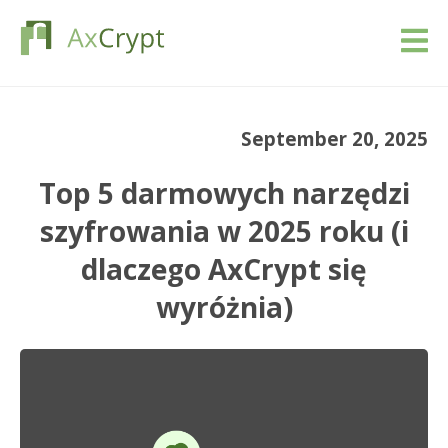
Pobierać
September 20, 2025
Wycena
Top 5 darmowych narzędzi
Nasz produkt
szyfrowania w 2025 roku (i
dlaczego AxCrypt się
Branże
wyróżnia)
Zasoby
Blog
Zaloguj się