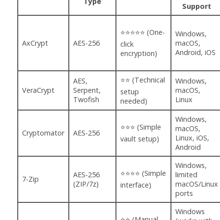
Type
Support
⭐⭐⭐⭐⭐ (One-
Windows,
AxCrypt
AES-256
macOS,
click
Android, iOS
encryption)
⭐⭐ (Technical
AES,
Windows,
VeraCrypt
Serpent,
macOS,
setup
Twofish
Linux
needed)
Windows,
⭐⭐⭐ (Simple
macOS,
Cryptomator
AES-256
Linux, iOS,
vault setup)
Android
Windows,
⭐⭐⭐⭐ (Simple
AES-256
limited
7-Zip
(ZIP/7z)
macOS/Linux
interface)
ports
Windows
⭐⭐ (Manual