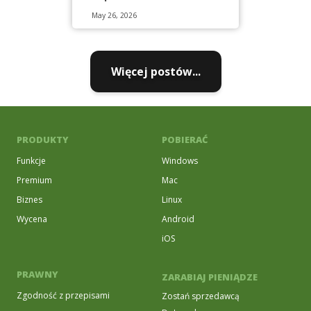
May 26, 2026
Więcej postów...
PRODUKTY
POBIERAĆ
Funkcje
Windows
Premium
Mac
Biznes
Linux
Wycena
Android
iOS
PRAWNY
ZARABIAJ PIENIĄDZE
Zgodność z przepisami
Zostań sprzedawcą