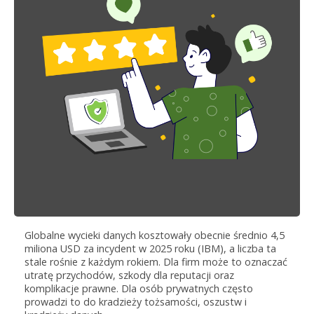
Globalne wycieki danych kosztowały obecnie średnio 4,5
miliona USD za incydent w 2025 roku (IBM), a liczba ta
stale rośnie z każdym rokiem. Dla firm może to oznaczać
utratę przychodów, szkody dla reputacji oraz
komplikacje prawne. Dla osób prywatnych często
prowadzi to do kradzieży tożsamości, oszustw i