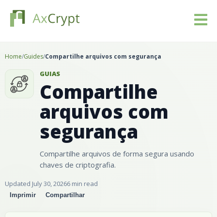
Descarregar
Home
/
Guides
/
Compartilhe arquivos com segurança
GUIAS
Preços
Compartilhe
arquivos com
O nosso produto
segurança
Indústrias
Compartilhe arquivos de forma segura usando
Recursos
chaves de criptografia.
Blog
Updated July 30, 2026
6 min read
Imprimir
Compartilhar
Iniciar sessão