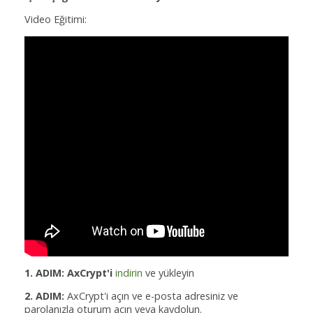
Video Eğitimi:
1. ADIM: AxCrypt'i
indirin
ve yükleyin
2. ADIM:
AxCrypt'i açın ve e-posta adresiniz ve
parolanızla oturum açın veya kaydolun.