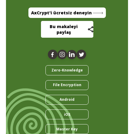
AxCrypt'i ücretsiz deneyin
Bu makaleyi
paylaş
Zero-Knowledge
File Encryption
Android
iOS
Master Key