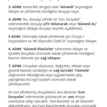
3. ADIM:
Asma kilit simgesi olan
'Güvenli'
seçeneğine
tıklayın ve şifrelemek istediğiniz dosyayı seçin.
4. ADIM:
Bu, dosyayı şifreler ve 'Son Dosyalar'
sekmesindeki dosyayı
çift tıklatarak
veya
'Güvenli Aç'
seçeneğine tıklayıp dosyayı seçerek açabilirsiniz.
5 ADIM:
Otomatik olarak şifrelemek için Dosya >
Seçeneklere ve ‘Alt Klasörleri Dahil Et’ seçeneğine tıklayın.
6. ADIM:
'Güvenli Klasörler'
sekmesine tıklayın ve
içindeki dosyaları otomatik olarak şifrelemek istediğiniz
klasörü eklemek için
sağ tıklayın
.
7. ADIM:
Dosyaları oluşturun, değiştirin, ekleyin veya
güvenli klasöre sürükleyin ve
sağ üstteki
'Temizle'
düğmesine tıkladığında veya uygulamadan çıkış
yaptığında AxCrypt bunları otomatik olarak
şifreleyecektir.
En son şifrelenmiş dosyalarınız ana ekranda
'Son
Dosyalar'
sekmesinde görünecek ve
.axx
dosya
uzantısına sahip olacaktır. Yeni klasörler ve alt klasörler
ekleyebilirsiniz, AxCrypt klasörlerdeki dosyaları otomatik