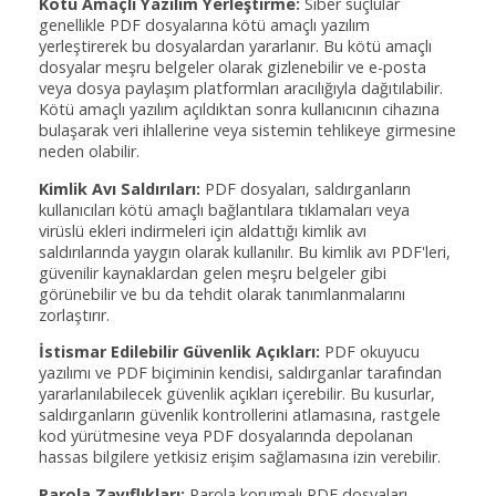
Kötü Amaçlı Yazılım Yerleştirme:
Siber suçlular
genellikle PDF dosyalarına kötü amaçlı yazılım
yerleştirerek bu dosyalardan yararlanır. Bu kötü amaçlı
dosyalar meşru belgeler olarak gizlenebilir ve e-posta
veya dosya paylaşım platformları aracılığıyla dağıtılabilir.
Kötü amaçlı yazılım açıldıktan sonra kullanıcının cihazına
bulaşarak veri ihlallerine veya sistemin tehlikeye girmesine
neden olabilir.
Kimlik Avı Saldırıları:
PDF dosyaları, saldırganların
kullanıcıları kötü amaçlı bağlantılara tıklamaları veya
virüslü ekleri indirmeleri için aldattığı kimlik avı
saldırılarında yaygın olarak kullanılır. Bu kimlik avı PDF'leri,
güvenilir kaynaklardan gelen meşru belgeler gibi
görünebilir ve bu da tehdit olarak tanımlanmalarını
zorlaştırır.
İstismar Edilebilir Güvenlik Açıkları:
PDF okuyucu
yazılımı ve PDF biçiminin kendisi, saldırganlar tarafından
yararlanılabilecek güvenlik açıkları içerebilir. Bu kusurlar,
saldırganların güvenlik kontrollerini atlamasına, rastgele
kod yürütmesine veya PDF dosyalarında depolanan
hassas bilgilere yetkisiz erişim sağlamasına izin verebilir.
Parola Zayıflıkları:
Parola korumalı PDF dosyaları,