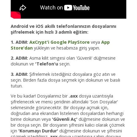
Android ve iOS akıllı telefonlarınızın dosyalarını
şifrelemek için hızlı 3 adımlı eğitim:
1. ADIM:
AxCrypt'i Google PlayStore
veya
App
Store'dan
yükleyin ve hesabınıza giriş yapın.
2. ADIM:
Asma kilit simgesi olan 'Güvenli' düğmesine
dokunun ve
'Telefon'u
seçin.
3. ADIM:
Şifrelemek istediğiniz dosyalara göz atın ve
seçin. Birden fazla dosya seçmek için dokunun ve basılı
tutun.
Ve bu kadar! Dosyalarınız bir
.axx
dosya uzantısıyla
şifrelenecek ve menü şeridinin altındaki 'Son Dosyalar'
sekmesinde görünecektir. Bir dosyayı açmak için,
doğrudan ana ekrandan listelenen dosyalardan herhangi
birine dokunun veya
'Güvenli Aç'
düğmesine dokunun ve
bir dosya seçin. Bir dosyanın şifresini kalıcı olarak çözmek
için
'Korumayı Durdur'
düğmesine dokunun ve şifresini
çözmek istediğiniz
.axx
dosya uzantısına sahip dosyayı