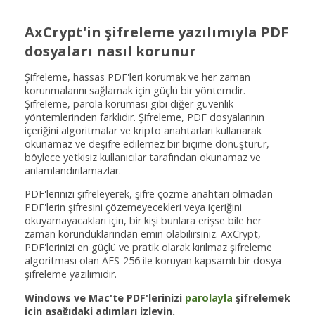
AxCrypt'in şifreleme yazılımıyla PDF
dosyaları nasıl korunur
Şifreleme, hassas PDF'leri korumak ve her zaman
korunmalarını sağlamak için güçlü bir yöntemdir.
Şifreleme, parola koruması gibi diğer güvenlik
yöntemlerinden farklıdır. Şifreleme, PDF dosyalarının
içeriğini algoritmalar ve kripto anahtarları kullanarak
okunamaz ve deşifre edilemez bir biçime dönüştürür,
böylece yetkisiz kullanıcılar tarafından okunamaz ve
anlamlandırılamazlar.
PDF'lerinizi şifreleyerek, şifre çözme anahtarı olmadan
PDF'lerin şifresini çözemeyecekleri veya içeriğini
okuyamayacakları için, bir kişi bunlara erişse bile her
zaman korunduklarından emin olabilirsiniz. AxCrypt,
PDF'lerinizi en güçlü ve pratik olarak kırılmaz şifreleme
algoritması olan AES-256 ile koruyan kapsamlı bir dosya
şifreleme yazılımıdır.
Windows ve Mac'te PDF'lerinizi
parolayla
şifrelemek
için aşağıdaki adımları izleyin.