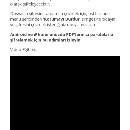
olarak şifreleyecektir.
Dosyanın şifresini tamamen çözmek için, üstteki ana
menü şeridinden
'Korumayı Durdur'
simgesine tıklayın
ve şifresini çözmek istediğiniz dosyaları seçin.
Android ve iPhone'unuzda PDF'lerinizi parolalarla
şifrelemek için bu adımları izleyin.
Video Eğitimi: