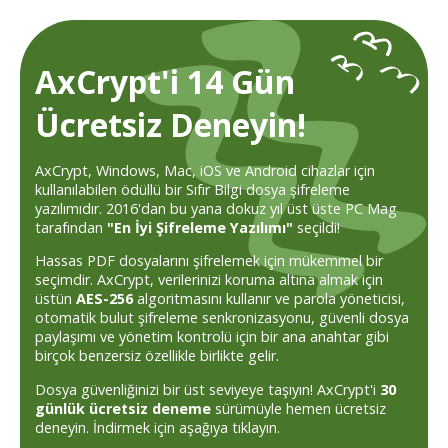
AxCrypt'i 14 Gün
Ücretsiz Deneyin!
AxCrypt, Windows, Mac, iOS ve Android cihazlar için
kullanılabilen ödüllü bir Sıfır Bilgi dosya şifreleme
yazılımıdır. 2016'dan bu yana dokuz yıl üst üste PC Mag
tarafından
"En İyi Şifreleme Yazılımı"
seçildi!
Hassas PDF dosyalarını şifrelemek için mükemmel bir
seçimdir. AxCrypt, verilerinizi koruma altına almak için
üstün
AES-256
algoritmasını kullanır ve parola yöneticisi,
otomatik bulut şifreleme senkronizasyonu, güvenli dosya
paylaşımı ve yönetim kontrolü için bir ana anahtar gibi
birçok benzersiz özellikle birlikte gelir.
Dosya güvenliğinizi bir üst seviyeye taşıyın! AxCrypt'i
30
günlük ücretsiz deneme
sürümüyle hemen ücretsiz
deneyin. İndirmek için aşağıya tıklayın.