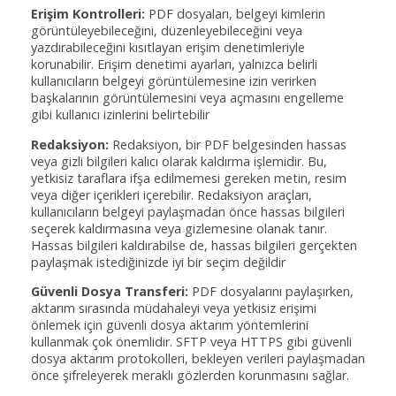
Erişim Kontrolleri:
PDF dosyaları, belgeyi kimlerin
görüntüleyebileceğini, düzenleyebileceğini veya
yazdırabileceğini kısıtlayan erişim denetimleriyle
korunabilir. Erişim denetimi ayarları, yalnızca belirli
kullanıcıların belgeyi görüntülemesine izin verirken
başkalarının görüntülemesini veya açmasını engelleme
gibi kullanıcı izinlerini belirtebilir
Redaksiyon:
Redaksiyon, bir PDF belgesinden hassas
veya gizli bilgileri kalıcı olarak kaldırma işlemidir. Bu,
yetkisiz taraflara ifşa edilmemesi gereken metin, resim
veya diğer içerikleri içerebilir. Redaksiyon araçları,
kullanıcıların belgeyi paylaşmadan önce hassas bilgileri
seçerek kaldırmasına veya gizlemesine olanak tanır.
Hassas bilgileri kaldırabilse de, hassas bilgileri gerçekten
paylaşmak istediğinizde iyi bir seçim değildir
Güvenli Dosya Transferi:
PDF dosyalarını paylaşırken,
aktarım sırasında müdahaleyi veya yetkisiz erişimi
önlemek için güvenli dosya aktarım yöntemlerini
kullanmak çok önemlidir. SFTP veya HTTPS gibi güvenli
dosya aktarım protokolleri, bekleyen verileri paylaşmadan
önce şifreleyerek meraklı gözlerden korunmasını sağlar.