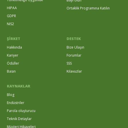
Bayi olun
HIPAA
Ortaklık Programına Katılın
GDPR
NIS2
ŞİRKET
DESTEK
Hakkında
Bize Ulaşın
Kariyer
Forumlar
Ödüller
SSS
Basın
Kılavuzlar
KAYNAKLAR
Blog
Endüstriler
Parola oluşturucu
Teknik Detaylar
Müşteri Hikayeleri