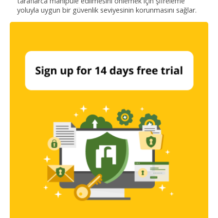
taraflarca manipüle edilmesini önlemek için şifreleme
yoluyla uygun bir güvenlik seviyesinin korunmasını sağlar.