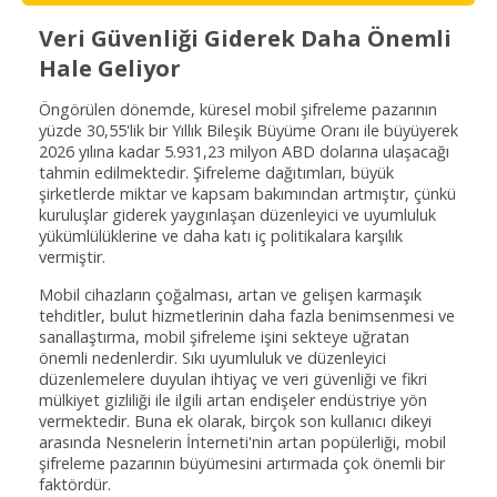
Veri Güvenliği Giderek Daha Önemli
Hale Geliyor
Öngörülen dönemde, küresel mobil şifreleme pazarının
yüzde 30,55'lik bir Yıllık Bileşik Büyüme Oranı ile büyüyerek
2026 yılına kadar 5.931,23 milyon ABD dolarına ulaşacağı
tahmin edilmektedir. Şifreleme dağıtımları, büyük
şirketlerde miktar ve kapsam bakımından artmıştır, çünkü
kuruluşlar giderek yaygınlaşan düzenleyici ve uyumluluk
yükümlülüklerine ve daha katı iç politikalara karşılık
vermiştir.
Mobil cihazların çoğalması, artan ve gelişen karmaşık
tehditler, bulut hizmetlerinin daha fazla benimsenmesi ve
sanallaştırma, mobil şifreleme işini sekteye uğratan
önemli nedenlerdir. Sıkı uyumluluk ve düzenleyici
düzenlemelere duyulan ihtiyaç ve veri güvenliği ve fikri
mülkiyet gizliliği ile ilgili artan endişeler endüstriye yön
vermektedir. Buna ek olarak, birçok son kullanıcı dikeyi
arasında Nesnelerin İnterneti'nin artan popülerliği, mobil
şifreleme pazarının büyümesini artırmada çok önemli bir
faktördür.