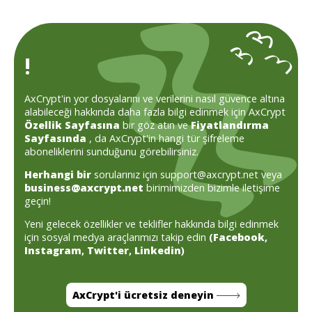
!
AxCrypt'in yor dosyalarını ve verilerini nasıl güvence altına
alabileceği hakkında daha fazla bilgi edinmek için AxCrypt
Özellik Sayfasına
bir göz atın ve
Fiyatlandırma
Sayfasında
, da AxCrypt'in hangi tür şifreleme
aboneliklerini sunduğunu görebilirsiniz.
Herhangi bir
sorularınız için support@axcrypt.net veya
business@axcrypt.net
birimimizden bizimle iletişime
geçin!
Yeni gelecek özellikler ve teklifler hakkında bilgi edinmek
için sosyal medya araçlarımızı takip edin
(
Facebook
,
Instagram
,
Twitter
,
Linkedin
)
AxCrypt'i ücretsiz deneyin