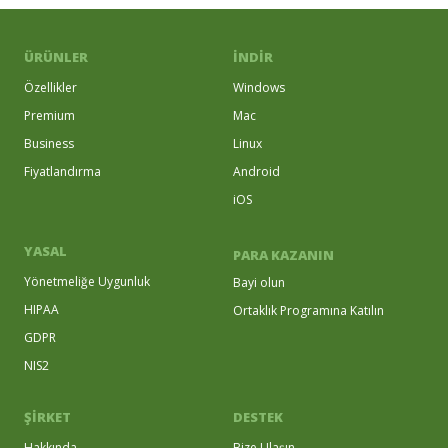
ÜRÜNLER
İNDIR
Özellikler
Windows
Premium
Mac
Business
Linux
Fiyatlandırma
Android
iOS
YASAL
PARA KAZANIN
Yönetmeliğe Uygunluk
Bayi olun
HIPAA
Ortaklık Programına Katılın
GDPR
NIS2
ŞİRKET
DESTEK
Hakkında
Bize Ulaşın