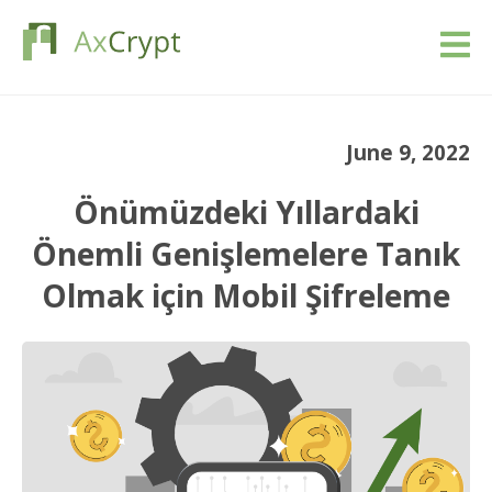
İndir
June 9, 2022
Fiyatlandırma
Önümüzdeki Yıllardaki
Ürünümüz
Önemli Genişlemelere Tanık
Olmak için Mobil Şifreleme
Endüstriler
Kaynaklar
Blog
Giriş yap