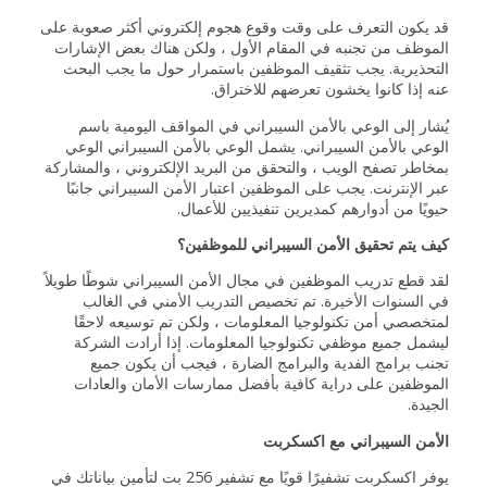
قد يكون التعرف على وقت وقوع هجوم إلكتروني أكثر صعوبة على
الموظف من تجنبه في المقام الأول ، ولكن هناك بعض الإشارات
التحذيرية. يجب تثقيف الموظفين باستمرار حول ما يجب البحث
عنه إذا كانوا يخشون تعرضهم للاختراق.
يُشار إلى الوعي بالأمن السيبراني في المواقف اليومية باسم
الوعي بالأمن السيبراني. يشمل الوعي بالأمن السيبراني الوعي
بمخاطر تصفح الويب ، والتحقق من البريد الإلكتروني ، والمشاركة
عبر الإنترنت. يجب على الموظفين اعتبار الأمن السيبراني جانبًا
حيويًا من أدوارهم كمديرين تنفيذيين للأعمال.
كيف يتم تحقيق الأمن السيبراني للموظفين؟
لقد قطع تدريب الموظفين في مجال الأمن السيبراني شوطًا طويلاً
في السنوات الأخيرة. تم تخصيص التدريب الأمني في الغالب
لمتخصصي أمن تكنولوجيا المعلومات ، ولكن تم توسيعه لاحقًا
ليشمل جميع موظفي تكنولوجيا المعلومات. إذا أرادت الشركة
تجنب برامج الفدية والبرامج الضارة ، فيجب أن يكون جميع
الموظفين على دراية كافية بأفضل ممارسات الأمان والعادات
الجيدة.
الأمن السيبراني مع اكسكربت
يوفر اكسكربت تشفيرًا قويًا مع تشفير 256 بت لتأمين بياناتك في