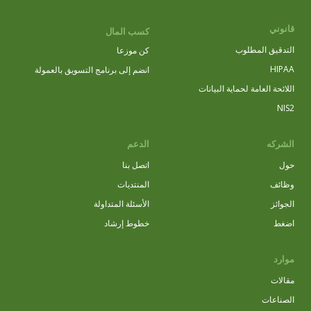
قانوني
كسب المال
التدقيق المطلوب
كن موزعا
HIPAA
انضم إلى برنامج التسويق بالعمولة
اللائحة العامة لحماية البيانات
NIS2
الشركه
الدعم
حول
اتصل بنا
وظائف
المنتديات
الجوائز
الأسئلة المتداولة
اضغط
خطوط إرشاد
موارد
مقالات
الصناعات