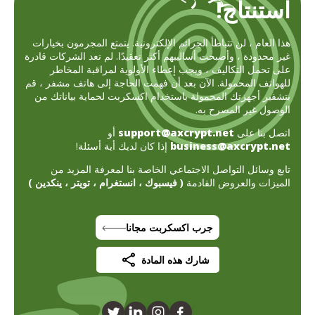
استنتاج!
هذا العام ، لن تتباطأ الجرائم الإلكترونية. يتمتع المجرمون بخيارات
غير محدودة ، وأصبحت أساليبهم أكثر تعقيدًا. لم تعد الشركات قادرة
على تحمل التكاليف ، ويجب إعطاء الأولوية لمراقبة المخاطر
للهواتف المحمولة. الآن بعد أن فهمت الحاجة إلى هاتف مشفر ، قم
بتشفير أجهزتك المحمولة باستخدام اكسكربت لحماية بياناتك من
الوصول غير المصرح به.
اتصل بنا على
support@axcrypt.net
أو
business@axcrypt.net
إذا كان لديك أية أسئلة!
تابع وسائل التواصل الاجتماعي الخاصة بنا لمعرفة المزيد من
الميزات والعروض القادمة
(
فيسبوك
،
انستغرام
،
تويتر
،
ينكدين
)
جرب اكسكربت مجانا
شارك هذه المادة