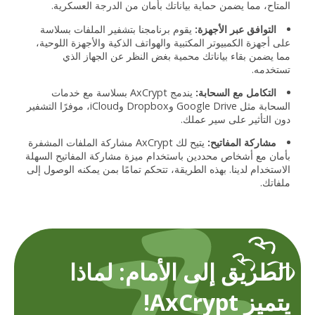
المتاح، مما يضمن حماية بياناتك بأمان من الدرجة العسكرية.
التوافق عبر الأجهزة:
يقوم برنامجنا بتشفير الملفات بسلاسة
على أجهزة الكمبيوتر المكتبية والهواتف الذكية والأجهزة اللوحية،
مما يضمن بقاء بياناتك محمية بغض النظر عن الجهاز الذي
تستخدمه.
التكامل مع السحابة:
يندمج AxCrypt بسلاسة مع خدمات
السحابة مثل Google Drive وDropbox وiCloud، موفرًا التشفير
دون التأثير على سير عملك.
مشاركة المفاتيح:
يتيح لك AxCrypt مشاركة الملفات المشفرة
بأمان مع أشخاص محددين باستخدام ميزة مشاركة المفاتيح السهلة
الاستخدام لدينا. بهذه الطريقة، تتحكم تمامًا بمن يمكنه الوصول إلى
ملفاتك.
الطريق إلى الأمام: لماذا
يتميز AxCrypt!