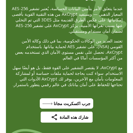
عندما يتعلق الأمر بتأمين البيانات الحساسة، يُعتبر تشفير AES-256
المعيار الذهبي — ويستفيد AxCrypt من هذه التقنية القوية بأقصى
إمكانياتها. على عكس الطرق القديمة مثل 3DES التي تم التخلي
عنها بسبب ثغراتها الأمنية، يركز AxCrypt على تشفير AES-256
لضمان أمان مستدام ومستقبلي.
تعتمد العديد من الوكالات الحكومية، بما في ذلك وكالة الأمن
القومي (NSA)، على تشفير AES لحماية بياناتها. باستخدام
AxCrypt، تحصل على نفس مستوى الأمان الذي تستخدمه بعض
من أكثر المؤسسات أمانًا في العالم.
مع AxCrypt، لا يقتصر التشفير على القوة فقط، بل هو أيضًا سهل
الاستخدام. سواء كنت بحاجة لحماية ملفات حساسة أو لمشاركة
المعلومات بأمان مع الآخرين، يوفر لك AxCrypt الأدوات التي
تحتاجها للحفاظ على أمان بياناتك في عالم رقمي يتطور باستمرار.
جرب اكسكربت مجانا
شارك هذه المادة