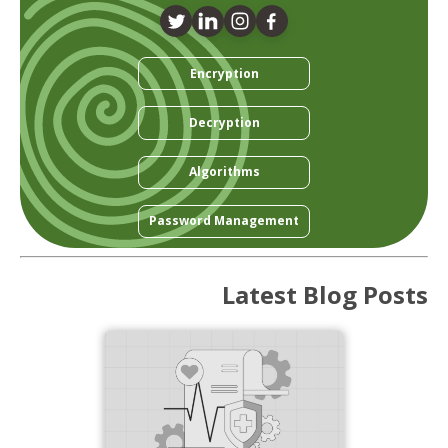
Encryption
Decryption
Algorithms
Password Management
Latest Blog Posts