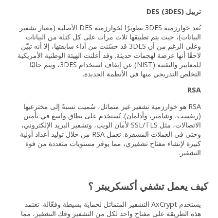
تريبل DES (3DES)
تُعد خوارزمية 3DES تطويرًا لخوارزمية DES الأصلية (معيار تشفير
البيانات)، حيث يتم تطبيقها ثلاث مرات على كل كتلة من البيانات.
وعلى الرغم من أن 3DES قد حسّنت من أداء سابقتها، إلا أنه تبيّن
لاحقًا أنها عرضة لهجمات حديثة. وقد أعلنت الهيئة الوطنية الأمريكية
للمعايير والتقنية (NIST) عن إيقاف استخدام 3DES، ويتم حاليًا
التخلص التدريجي منها في الأنظمة الجديدة.
RSA
RSA هو خوارزمية تشفير غير متماثل، سُميت نسبةً إلى مخترعيها
(ريفست، وشامير، وأدلمان). تُستخدم على نطاق واسع في تأمين
الاتصالات، مثل SSL/TLS لأمان الويب، وتشفير البريد الإلكتروني،
وحتى في العملات المشفرة. تعمل RSA من خلال توليد أعداد أولية
كبيرة لإنشاء مفتاح تشفيري، مما يوفر مستويات متعددة من قوة
التشفير.
كيف يعمل تشفي أكسكريبتر ؟
يستخدم AxCrypt التشفير المتماثل لحماية بسيطة وفعّالة. تعتمد
هذه الطريقة على مفتاح واحد لكل من التشفير وفك التشفير، مما