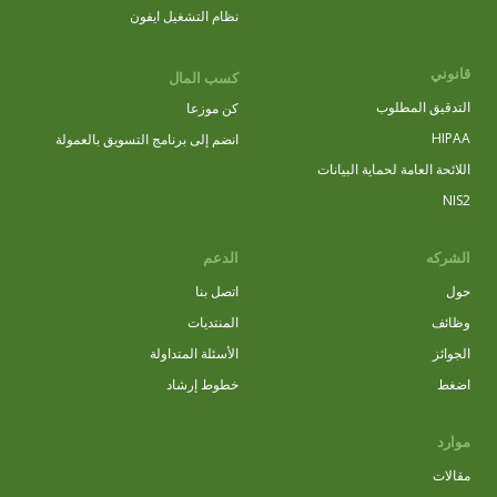
نظام التشغيل ايفون
قانوني
كسب المال
التدقيق المطلوب
كن موزعا
HIPAA
انضم إلى برنامج التسويق بالعمولة
اللائحة العامة لحماية البيانات
NIS2
الشركه
الدعم
حول
اتصل بنا
وظائف
المنتديات
الجوائز
الأسئلة المتداولة
اضغط
خطوط إرشاد
موارد
مقالات