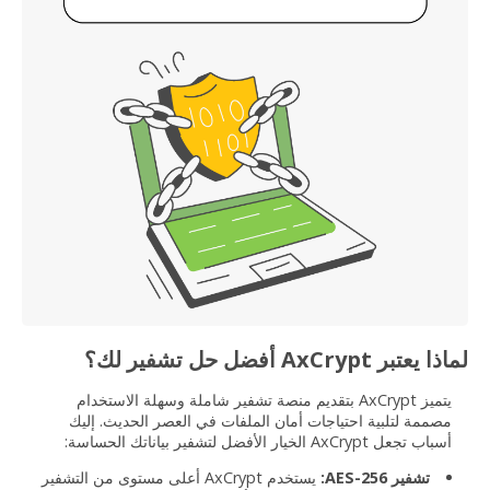
لماذا يعتبر AxCrypt أفضل حل تشفير لك؟
يتميز AxCrypt بتقديم منصة تشفير شاملة وسهلة الاستخدام
مصممة لتلبية احتياجات أمان الملفات في العصر الحديث. إليك
أسباب تجعل AxCrypt الخيار الأفضل لتشفير بياناتك الحساسة:
تشفير AES-256:
يستخدم AxCrypt أعلى مستوى من التشفير