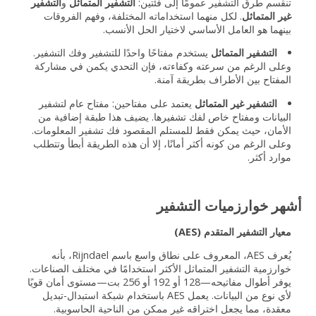
تنقسم طرق التشفير عمومًا إلى فئتين:
التشفير المتماثل
و
التشفير
غير المتماثل
. لكل منهما استخداماته المختلفة، وفهم الفروقات
بينهما هو العامل الأساسي لاختيار الحل الأنسب.
التشفير المتماثل
يستخدم مفتاحًا واحدًا للتشفير وفك التشفير.
وعلى الرغم من سرعته وكفاءته، فإن التحدي يكمن في مشاركة
المفتاح بين الأطراف بطريقة آمنة.
التشفير غير المتماثل
يعتمد على مفتاحين: مفتاح عام لتشفير
البيانات ومفتاح خاص لفك تشفيرها. يضيف هذا طبقة إضافية من
الأمان، حيث يمكن فقط للمستلم المقصود فك تشفير المعلومات.
وعلى الرغم من كونه أكثر أمانًا، إلا أن هذه الطريقة أبطأ وتتطلب
موارد أكثر.
أشهر خوارزميات التشفير
معيار التشفير المتقدم (AES)
يُعرف AES، المعروف على نطاق واسع باسم Rijndael، بأنه
خوارزمية التشفير المتماثل الأكثر استخدامًا في مختلف الصناعات.
يوفر أطوال مفاتيحه—128 أو 192 أو 256 بت—مستوى أمان قويًا
لأي نوع من البيانات. يعمل AES باستخدام شبكة استبدال-تبديل
معقدة، مما يجعل اختراقه غير ممكن من الناحية الحاسوبية.