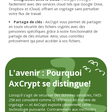
facilement avec des services cloud tels que Google Drive,
Dropbox et iCloud, offrant un cryptage sans perturber
votre flux de travail.
Partage de clés :
AxCrypt vous permet de partager
en toute sécurité des fichiers cryptés avec des
personnes spécifiques grâce à notre fonctionnalité de
partage de clés intuitive. Ainsi, vous contrôlez
précisément qui peut accéder à vos fichiers.
L'avenir : Pourquoi
AxCrypt se distingue!
Lorsqu'il s'agit de sécuriser des données sensibles, l'AES-
256 est considéré comme la référence en matière de
cryptage — et AxCrypt exploite pleinement cette
technologie puissante. Contrairement aux méthodes