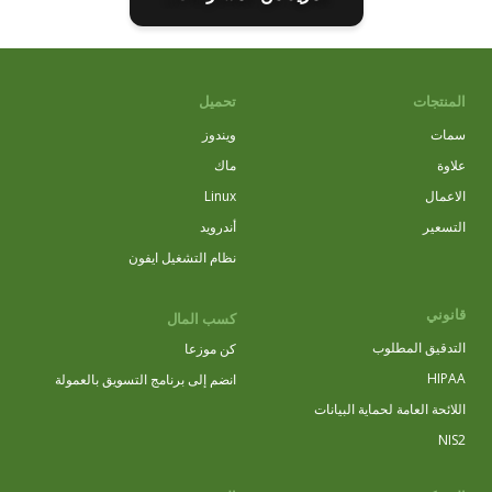
المنتجات
تحميل
سمات
ويندوز
علاوة
ماك
الاعمال
Linux
التسعير
أندرويد
نظام التشغيل ايفون
قانوني
كسب المال
التدقيق المطلوب
كن موزعا
HIPAA
انضم إلى برنامج التسويق بالعمولة
اللائحة العامة لحماية البيانات
NIS2