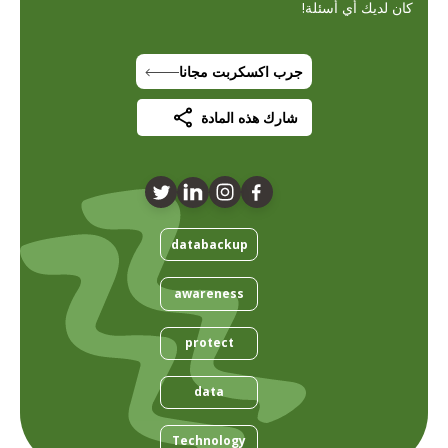
كان لديك أي أسئلة!
جرب اكسكربت مجانا
شارك هذه المادة
databackup
awareness
protect
data
Technology