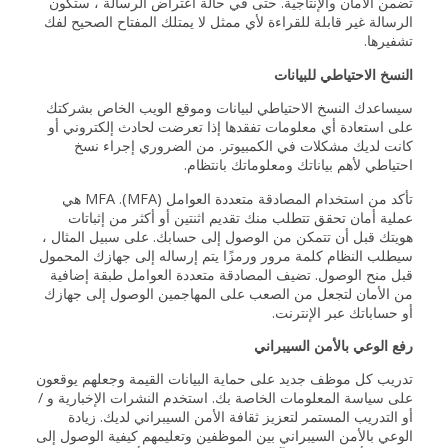
تضمن الأمان والإنتاجية. حتى في حالة اعتراض الرسالة ، ستكون
الرسالة غير قابلة للقراءة لأي ممثل لا يمتلك المفتاح الصحيح لفك
تشفيرها.
النسخ الاحتياطي للبيانات
سيساعدك النسخ الاحتياطي لبيانات وموقع الويب الخاص بشركتك
على استعادة أي معلومات تفقدها إذا تعرضت لحادث إلكتروني أو
كانت لديك مشكلات في الكمبيوتر. من الضروري إجراء نسخ
احتياطي لأهم بياناتك ومعلوماتك بانتظام.
تأكد من استخدام المصادقة متعددة العوامل (MFA). MFA هي
عملية أمان تحقق تتطلب منك تقديم اثنتين أو أكثر من إثباتات
هويتك قبل أن تتمكن من الوصول إلى حسابك. على سبيل المثال ،
سيطلب النظام كلمة مرور ورمزًا يتم إرساله إلى جهازك المحمول
قبل منح الوصول. تضيف المصادقة متعددة العوامل طبقة إضافية
من الأمان لتجعل من الصعب على المهاجمين الوصول إلى جهازك
أو حساباتك عبر الإنترنت.
رفع الوعي بالأمن السيبراني
تدريب كل موظف جديد على حماية البيانات القيمة وجعلهم يوقعون
على سياسة المعلومات الخاصة بك. استخدم النشرات الإخبارية و /
أو التدريب المستمر لتعزيز ثقافة الأمن السيبراني لديك. زيادة
الوعي بالأمن السيبراني بين الموظفين وتعليمهم كيفية الوصول إلى