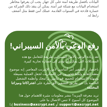
البيانات بأفضل طريقة آمنة على كل جهاز. يجب أن يعرفوا مخاطر
استخدام البيانات مع شبكة غير آمنة. يمكن أن ينقذ ذلك الشركة من
خسارة فادحة في السنوات القادمة. عملك آمن فقط مثل أضعف
رابط له.
رفع الوعي بالأمن السيبراني!
تعد زيادة الوعي بالأمن السيبراني طريقة للتعامل مع هذه
المشكلات التي يمكن أن تؤدي إلى خسارة تجارية كبيرة.
باختصار ، التشفير أمر أساسي لأمن الإنترنت المعاصر. إنه موضوع
معقد للغاية ولكننا فخورون في اكسكربت لجعل العملية بسيطة
وسهلة الاستخدام للجميع. قم بتأمين برامجك وأنظمة التشغيل
الخاصة بك عن طريق التشفير. ألق نظرة على
اشتراكاتنا وميزاتنا
المختلفة
.
تريد معرفة المزيد؟ ننشر معلومات مثيرة للاهتمام حول هذا
الموضوع كل أسبوع. لا تنس الاتصال بنا على
support@axcrypt.net
أو
business@axcrypt.net
إذا