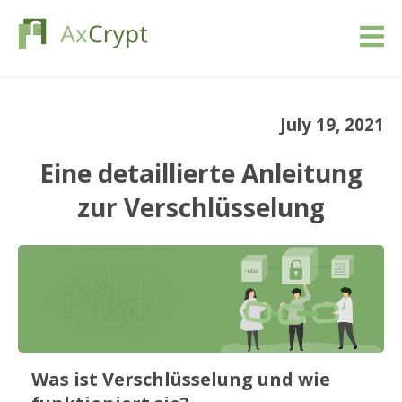
Download
July 19, 2021
Preise
Eine detaillierte Anleitung
Unsere Produkt
zur Verschlüsselung
Industrie
Ressourcen
Blog
Was ist Verschlüsselung und wie
Anmeldung