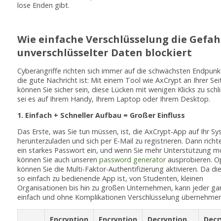
lose Enden gibt.
Wie einfache Verschlüsselung die Gefa
unverschlüsselter Daten blockiert
Cyberangriffe richten sich immer auf die schwächsten Endpunk
die gute Nachricht ist: Mit einem Tool wie AxCrypt an Ihrer Sei
können Sie sicher sein, diese Lücken mit wenigen Klicks zu schl
sei es auf Ihrem Handy, Ihrem Laptop oder Ihrem Desktop.
1. Einfach + Schneller Aufbau = Großer Einfluss
Das Erste, was Sie tun müssen, ist, die AxCrypt-App auf Ihr S
herunterzuladen und sich per E-Mail zu registrieren. Dann richt
ein starkes Passwort ein, und wenn Sie mehr Unterstützung m
können Sie auch unseren
password generator
ausprobieren. O
können Sie die Multi-Faktor-Authentifizierung aktivieren. Da di
so einfach zu bedienende App ist, von Studenten, kleinen
Organisationen bis hin zu großen Unternehmen, kann jeder ga
einfach und ohne Komplikationen Verschlüsselung übernehmen
Encryption
Encryption
Decryption
Decr