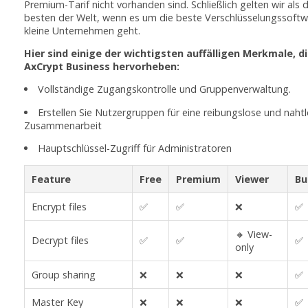
Premium-Tarif nicht vorhanden sind. Schließlich gelten wir als d
besten der Welt, wenn es um die beste Verschlüsselungssoftw
kleine Unternehmen geht.
Hier sind einige der wichtigsten auffälligen Merkmale, d
AxCrypt Business hervorheben:
Vollständige Zugangskontrolle und Gruppenverwaltung.
Erstellen Sie Nutzergruppen für eine reibungslose und naht
Zusammenarbeit
Hauptschlüssel-Zugriff für Administratoren
Feature
Free
Premium
Viewer
Bu
Encrypt files
✅
✅
❌
✅
🔸 View-
Decrypt files
✅
✅
✅
only
Group sharing
❌
❌
❌
✅
Master Key
❌
❌
❌
✅