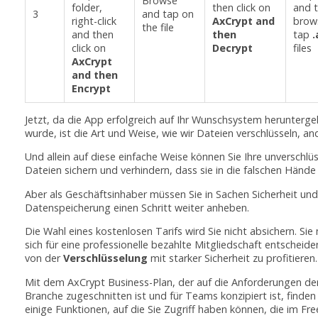
Browse
folder,
then click on
and 
3
and tap on
right-click
AxCrypt and
brow
the file
and then
then
tap
.
click on
Decrypt
files
AxCrypt
and then
Encrypt
Jetzt, da die App erfolgreich auf Ihr Wunschsystem herunterg
wurde, ist die Art und Weise, wie wir Dateien verschlüsseln, an
Und allein auf diese einfache Weise können Sie Ihre unverschlü
Dateien sichern und verhindern, dass sie in die falschen Hände
Aber als Geschäftsinhaber müssen Sie in Sachen Sicherheit und
Datenspeicherung einen Schritt weiter anheben.
Die Wahl eines kostenlosen Tarifs wird Sie nicht absichern. Si
sich für eine professionelle bezahlte Mitgliedschaft entscheid
von der
Verschlüsselung
mit starker Sicherheit zu profitieren.
Mit dem AxCrypt Business-Plan, der auf die Anforderungen de
Branche zugeschnitten ist und für Teams konzipiert ist, finden 
einige Funktionen, auf die Sie Zugriff haben können, die im Fre