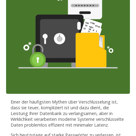
Einer der häufigsten Mythen über Verschlüsselung ist,
dass sie teuer, kompliziert ist und dazu dient, die
Leistung Ihrer Datenbank zu verlangsamen, aber in
Wirklichkeit verarbeiten moderne Systeme verschlüsselte
Daten problemlos effizient mit minimaler Latenz.
Sich heutzutage auf starke Passwörter zu verlassen, ist