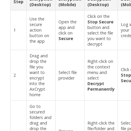
Step
(Desktop)
(Mobile)
(Desktop)
(Mob
Click on the
Use the
Open the
Stop Secure
secure
Log i
app and
button and
1
action
your
click on
select the file
button on
crede
Secure
you want to
the app
decrypt
Drag and
drop the
Right-click on
file you
the context
Click
want to
Select file
menu and
2
Stop
encrypt
provider
select
Secu
into the
Decrypt
AxCrypt
Permanently
home
Go to
secured
folders and
drag and
Right-click the
Selec
drop the
file/folder and
file 