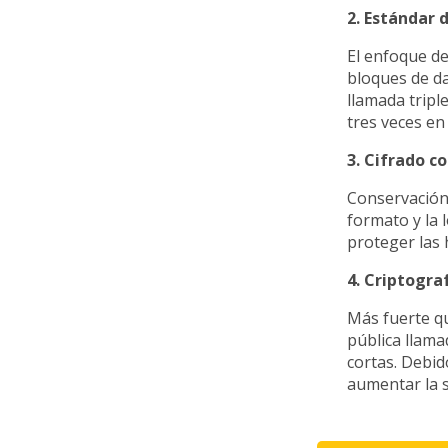
2. Estándar d
El enfoque d
bloques de da
llamada tripl
tres veces en
3. Cifrado c
Conservación 
formato y la 
proteger las 
4. Criptograf
Más fuerte qu
pública llama
cortas. Debid
aumentar la 