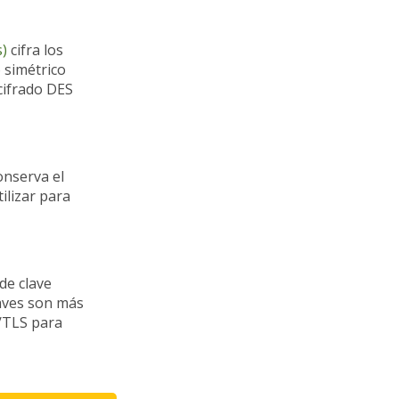
s)
cifra los
 simétrico
 cifrado DES
onserva el
ilizar para
de clave
laves son más
L/TLS para