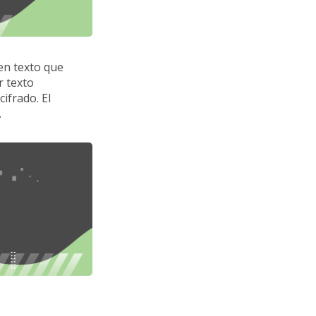
 en texto que
r texto
ifrado. El
.