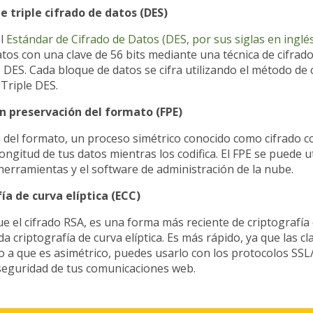
e triple cifrado de datos (DES)
el
Estándar de Cifrado de Datos (DES, por sus siglas en inglé
tos con una clave de 56 bits mediante una técnica de cifrado
e DES. Cada bloque de datos se cifra utilizando el método de
 Triple DES.
on preservación del formato (FPE)
del formato, un proceso simétrico conocido como cifrado c
longitud de tus datos mientras los codifica. El FPE se puede ut
herramientas y el software de administración de la nube.
ía de curva elíptica (ECC)
e el cifrado RSA, es una forma más reciente de criptografía 
da criptografía de curva elíptica. Es más rápido, ya que las c
o a que es asimétrico, puedes usarlo con los protocolos SS
seguridad de tus comunicaciones web.