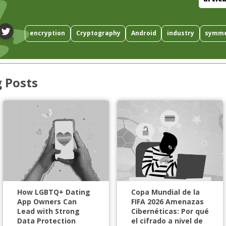
encryption
Cryptography
Android
industry
symme
g Posts
How LGBTQ+ Dating
Copa Mundial de la
App Owners Can
FIFA 2026 Amenazas
Lead with Strong
Cibernéticas: Por qué
Data Protection
el cifrado a nivel de