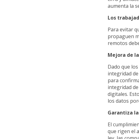
aumenta la s
Los trabaja
Para evitar q
propaguen mal
remotos deben
Mejora de la
Dado que los 
integridad d
para confirma
integridad de
digitales. Es
los datos por
Garantiza l
El cumplimien
que rigen el 
ley, las comp