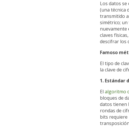
Los datos se 
(una técnica d
transmitido a
simétrico; un
nuevamente en 
claves física
descifrar los 
Famoso méto
El tipo de cla
la clave de ci
1. Estándar 
El
algoritmo d
bloques de da
datos tienen 
rondas de cif
bits requiere 
transposición