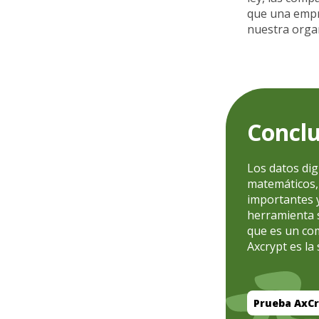
que una empr
nuestra organ
Conclu
Los datos dig
matemáticos, 
importantes y
herramienta s
que es un com
Axcrypt es la
Prueba AxCr