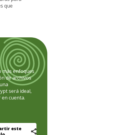
es que
 o más enfoques
ión de archivos
 una
pt será ideal,
r en cuenta.
rtir este
ulo