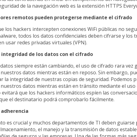
eguridad de la navegación web es la extensión HTTPS Every
dores remotos pueden protegerse mediante el cifrado
ue los hackers intercepten conexiones WiFi públicas no segu
ware, todos los datos confidenciales deben cifrarse y los 
 usar redes privadas virtuales (VPN).
 integridad de los datos con el cifrado
datos siempre están cambiando, el uso de cifrado rara vez g
e nuestros datos mientras están en reposo. Sin embargo, p
r la integridad de nuestras copias de seguridad. Podemos p
 nuestros datos mientras están en tránsito mediante el uso 
to evitará que los hackers informáticos espíen las conversaci
que el destinatario podrá comprobarlo fácilmente.
a adherencia
to es crucial y muchos departamentos de TI deben guiarse p
almacenamiento, el manejo y la transmisión de datos estable
añías de seguros y las empresas. Una de las formas más se