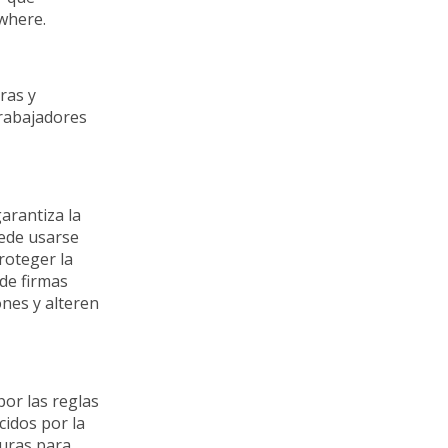
where.
ras y
trabajadores
arantiza la
uede usarse
roteger la
de firmas
ones y alteren
or las reglas
cidos por la
guras para