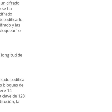
 un cifrado
o se ha
cifrado
decodificarlo
ifrado y las
sbloquear" o
a longitud de
zado codifica
tos bloques de
iere 14
a clave de 128
itución, la