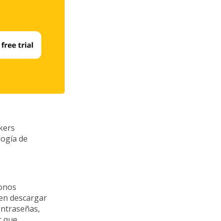
kers
logía de
fonos
den descargar
ontraseñas,
r que