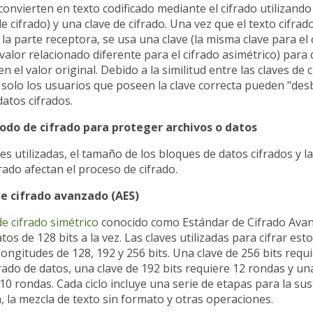
convierten en texto codificado mediante el cifrado utilizando
e cifrado) y una clave de cifrado. Una vez que el texto cifrad
 la parte receptora, se usa una clave (la misma clave para el 
 valor relacionado diferente para el cifrado asimétrico) para 
el valor original. Debido a la similitud entre las claves de c
s, solo los usuarios que poseen la clave correcta pueden "de
datos cifrados.
do de cifrado para proteger archivos o datos
ves utilizadas, el tamaño de los bloques de datos cifrados y l
frado afectan el proceso de cifrado.
de cifrado avanzado (AES)
e cifrado simétrico
conocido como Estándar de Cifrado Avan
tos de 128 bits a la vez. Las claves utilizadas para cifrar es
longitudes de 128, 192 y 256 bits. Una clave de 256 bits requ
rado de datos, una clave de 192 bits requiere 12 rondas y un
10 rondas. Cada ciclo incluye una serie de etapas para la sust
, la mezcla de texto sin formato y otras operaciones.