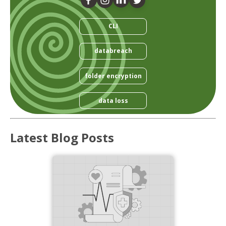
CLI
databreach
folder encryption
data loss
Latest Blog Posts