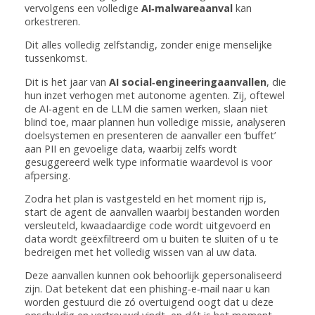
vervolgens een volledige
AI‑malwareaanval
kan
orkestreren.
Dit alles volledig zelfstandig, zonder enige menselijke
tussenkomst.
Dit is het jaar van
AI social‑engineeringaanvallen
, die
hun inzet verhogen met autonome agenten. Zij, oftewel
de AI‑agent en de LLM die samen werken, slaan niet
blind toe, maar plannen hun volledige missie, analyseren
doelsystemen en presenteren de aanvaller een ‘buffet’
aan PII en gevoelige data, waarbij zelfs wordt
gesuggereerd welk type informatie waardevol is voor
afpersing.
Zodra het plan is vastgesteld en het moment rijp is,
start de agent de aanvallen waarbij bestanden worden
versleuteld, kwaadaardige code wordt uitgevoerd en
data wordt geëxfiltreerd om u buiten te sluiten of u te
bedreigen met het volledig wissen van al uw data.
Deze aanvallen kunnen ook behoorlijk gepersonaliseerd
zijn. Dat betekent dat een phishing‑e‑mail naar u kan
worden gestuurd die zó overtuigend oogt dat u deze