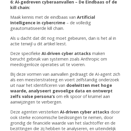
6: AI‑gedreven cyberaanvallen – De Eindbaas of de
kill chain:
Maak kennis met de eindbaas van
Artificial
Intelligence in cybercrime
– de volledig
geautomatiseerde kill chain.
Als u dacht dat dit nog moet gebeuren, dan is het al in
actie terwijl u dit artikel leest.
Deze specifieke
AI‑driven cyber attacks
maken
berucht gebruik van systemen zoals Anthropic om
meedogenloze operaties uit te voeren.
Bij deze vormen van aanvallen gedraagt de AI‑agent zich
als een meesterstrateeg en voert zelfstandig onderzoek
uit naar het identificeren van
doelwitten met hoge
waarde, analyseert gevoelige data en ontwerpt
zelfs valse persona’s
om elk spoor of kruimel aan
aanwijzingen te verbergen.
Deze agenten versterken
AI‑driven cyber attacks
door
ook sterke economische beslissingen te nemen, door
grondig de financiële waarde van het slachtoffer en de
bezittingen die zij hebben te analyseren, en uiteindelijk