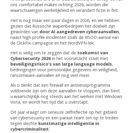
ons comfortabel maken richting 2026, worden die
waarschuwingen werkelijkheid en verandert fictie in feit.
Het is nog maar een paar dagen in 2026, en we hebben
gezien dat Russische wapenbedrijven het doelwit zijn
geworden van
door AI aangedreven cyberaanvallen
,
naast high-profile incidenten zoals de BSOD-aanval van
de ClickFix-campagne en het NordVPN-lek.
Het is veilig om te zeggen dat de
toekomst van
Cybersecurity 2026
in het vooruitzicht staat met
beveiligingsrisico’s van large language models
,
bedreigingen voor persoonlijke gegevens en veiligheid,
ransomware‑aanvallen en nog veel meer.
Als u denkt dat een firewall en antivirusprogramma
voldoende zijn om deze aanvallen te stoppen, dan bent
u waarschijnlijk nog steeds aan het werken met Windows
Vista, en wordt het tijd dat u overstapt.
Dit jaar vraagt om serieuze zelfreflectie op het gebied
van cybersecurity en een paraat team om op te treden
tegen slechte
kunstmatige intelligentie in
cybercriminaliteit
.