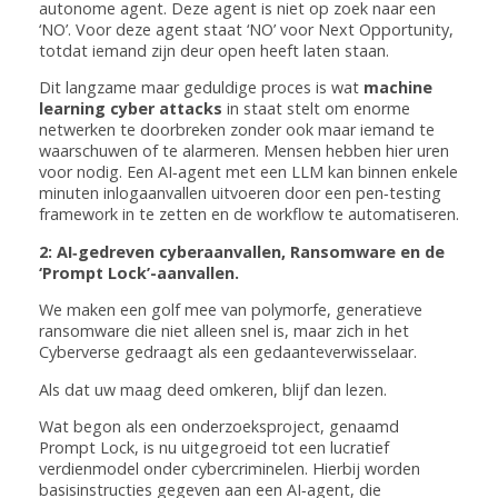
autonome agent. Deze agent is niet op zoek naar een
‘NO’. Voor deze agent staat ‘NO’ voor Next Opportunity,
totdat iemand zijn deur open heeft laten staan.
Dit langzame maar geduldige proces is wat
machine
learning cyber attacks
in staat stelt om enorme
netwerken te doorbreken zonder ook maar iemand te
waarschuwen of te alarmeren. Mensen hebben hier uren
voor nodig. Een AI‑agent met een LLM kan binnen enkele
minuten inlogaanvallen uitvoeren door een pen‑testing
framework in te zetten en de workflow te automatiseren.
2: AI‑gedreven cyberaanvallen, Ransomware en de
‘Prompt Lock’-aanvallen.
We maken een golf mee van polymorfe, generatieve
ransomware die niet alleen snel is, maar zich in het
Cyberverse gedraagt als een gedaanteverwisselaar.
Als dat uw maag deed omkeren, blijf dan lezen.
Wat begon als een onderzoeksproject, genaamd
Prompt Lock, is nu uitgegroeid tot een lucratief
verdienmodel onder cybercriminelen. Hierbij worden
basisinstructies gegeven aan een AI‑agent, die