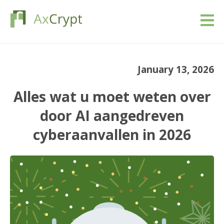
Downloaden
January 13, 2026
Prijs
Alles wat u moet weten over
Ons product
door AI aangedreven
cyberaanvallen in 2026
Industrieën
Bronnen
Blog
Schrijf in