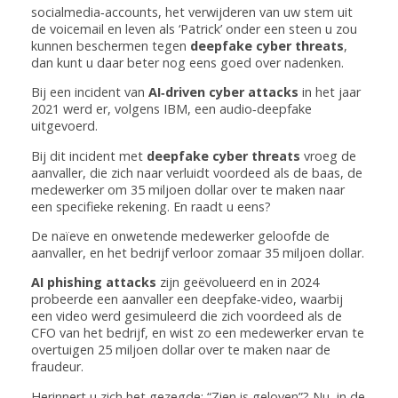
socialmedia‑accounts, het verwijderen van uw stem uit
de voicemail en leven als ‘Patrick’ onder een steen u zou
kunnen beschermen tegen
deepfake cyber threats
,
dan kunt u daar beter nog eens goed over nadenken.
Bij een incident van
AI‑driven cyber attacks
in het jaar
2021 werd er, volgens IBM, een audio‑deepfake
uitgevoerd.
Bij dit incident met
deepfake cyber threats
vroeg de
aanvaller, die zich naar verluidt voordeed als de baas, de
medewerker om 35 miljoen dollar over te maken naar
een specifieke rekening. En raadt u eens?
De naïeve en onwetende medewerker geloofde de
aanvaller, en het bedrijf verloor zomaar 35 miljoen dollar.
AI phishing attacks
zijn geëvolueerd en in 2024
probeerde een aanvaller een deepfake‑video, waarbij
een video werd gesimuleerd die zich voordeed als de
CFO van het bedrijf, en wist zo een medewerker ervan te
overtuigen 25 miljoen dollar over te maken naar de
fraudeur.
Herinnert u zich het gezegde: “Zien is geloven”? Nu, in de