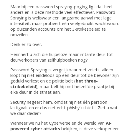
Maar bij een password spraying-poging ligt dat heel
anders en is deze methode veel effectiever. Password
Spraying is weliswaar een langzame aanval met lage
intensiteit, maar probeert één veelgebruikt wachtwoord
op duizenden accounts om het 3-strikesbeleid te
omzeilen.
Denk er zo over.
Herinnert u zich die hulpeloze maar irritante deur-tot-
deurverkopers van zelfhulpboeken nog?
Password Spraying is vergelijkbaar met zoiets, alleen
klopt hij niet eindeloos op één deur tot de bewoner zijn
geduld verliest en de politie belt (
het three-
strikebeleid
), maar belt hij met hetzelfde praatje bij
elke deur in de straat aan.
Security negeert hem, omdat hij niet één persoon
lastigvalt en er dus niet echt ‘phishy’ uitziet… Ziet u wat
we daar deden?
Wanneer we nu het Cyberverse en de wereld van
AI-
powered cyber attacks
bekijken, is deze verkoper een