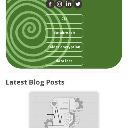
CLI
databreach
folder encryption
data loss
Latest Blog Posts