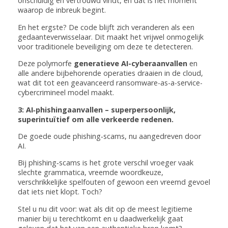
onschuldig en vertrouwd vindt, en dát is het moment
waarop de inbreuk begint.
En het ergste? De code blijft zich veranderen als een
gedaanteverwisselaar. Dit maakt het vrijwel onmogelijk
voor traditionele beveiliging om deze te detecteren.
Deze polymorfe
generatieve AI-cyberaanvallen
en
alle andere bijbehorende operaties draaien in de cloud,
wat dit tot een geavanceerd ransomware-as-a-service-
cybercrimineel model maakt.
3: AI‑phishingaanvallen – superpersoonlijk,
superintuïtief om alle verkeerde redenen.
De goede oude phishing‑scams, nu aangedreven door
AI.
Bij phishing‑scams is het grote verschil vroeger vaak
slechte grammatica, vreemde woordkeuze,
verschrikkelijke spelfouten of gewoon een vreemd gevoel
dat iets niet klopt. Toch?
Stel u nu dit voor: wat als dit op de meest legitieme
manier bij u terechtkomt en u daadwerkelijk gaat