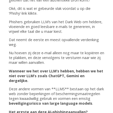
geloven dat het van een authentieke bron komt?
Oké, dit is wat er gebeurde vlak voordat u op die
‘Phishy’-link klikte.
Phishers gebruiken LLM’s van het Dark Web om heldere,
vloeiende en goed leesbare e‑mails te genereren, in
vrijwel elke taal die u maar kiest.
Dat neemt de eerste en meest opvallende verdenking
weg.
Nu hoeven zij deze e‑mail alleen nog maar te kopiëren en
te plakken, en deze vervolgens te versturen naar wie zij
maar willen aanvallen.
Wanneer we het over LLM’s hebben, hebben we het
niet over LLM’s zoals ChatGPT, Gemini en
dergelijke.
Deze andere vormen van **LLMS** bestaan op het dark
web zonder beperkingen of beschermingsmaatregelen
tegen kwaadwillig gebruik en vormen een ernstig
beveiligingsrisico van large language models
.
Het ergste aan deze AI‑phishingaanvallen?