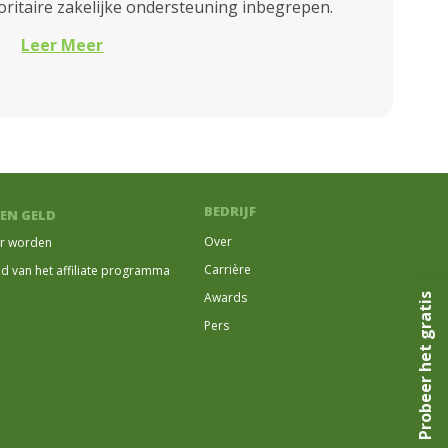
oritaire zakelijke ondersteuning inbegrepen.
Leer Meer
BEDRIJF
EN GELD
Over
er worden
Carrière
id van het affiliate programma
Awards
Probeer het gratis
Pers