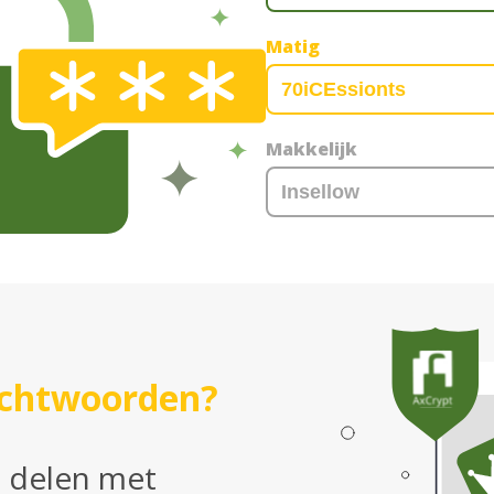
Matig
Makkelijk
wachtwoorden?
g delen met