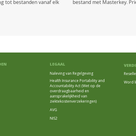
ng tot bestanden vanaf elk
bestand met Masterkey. Pri
DEN
LEGAAL
VERDI
Naleving van Regelgeving
Resell
Health Insurance Portability and
Word l
Accountability Act (Wet op de
overdraagbaarheid en
aansprakelijkheid van
ziektekostenverzekeringen)
AVG
NIS2
N