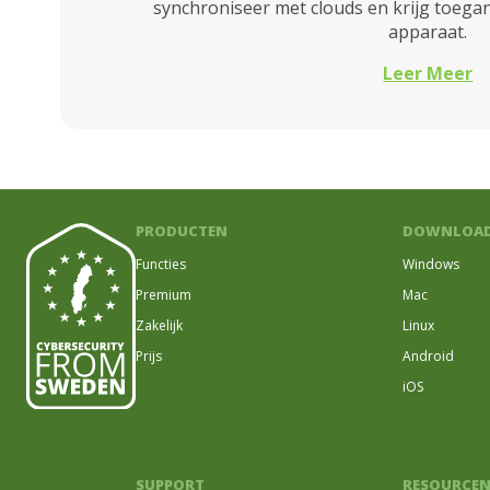
synchroniseer met clouds en krijg toega
apparaat.
Leer Meer
PRODUCTEN
DOWNLOA
Functies
Windows
Premium
Mac
Zakelijk
Linux
Prijs
Android
iOS
SUPPORT
RESOURCE