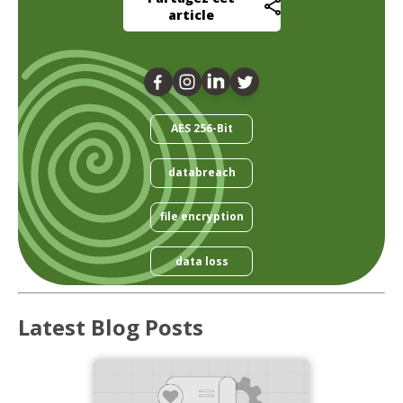
article
AES 256-Bit
databreach
file encryption
data loss
Latest Blog Posts