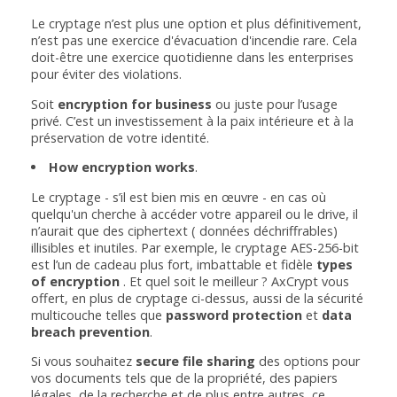
Le cryptage n’est plus une option et plus définitivement,
n’est pas une exercice d'évacuation d'incendie rare. Cela
doit-être une exercice quotidienne dans les enterprises
pour éviter des violations.
Soit
encryption for business
ou juste pour l’usage
privé. C’est un investissement à la paix intérieure et à la
préservation de votre identité.
How encryption works
.
Le cryptage - s’il est bien mis en œuvre - en cas où
quelqu'un cherche à accéder votre appareil ou le drive, il
n’aurait que des ciphertext ( données déchriffrables)
illisibles et inutiles. Par exemple, le cryptage AES-256-bit
est l’un de cadeau plus fort, imbattable et fidèle
types
of encryption
. Et quel soit le meilleur ? AxCrypt vous
offert, en plus de cryptage ci-dessus, aussi de la sécurité
multicouche telles que
password protection
et
data
breach prevention
.
Si vous souhaitez
secure file sharing
des options pour
vos documents tels que de la propriété, des papiers
légales, de la recherche et de plus entre autres, ce