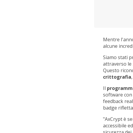
Mentre l'anno
alcune incredi
Siamo stati p
attraverso l
Questo ricono
crittografia
Il
programma
software con i
feedback reali
badge rifletta
"AxCrypt è se
accessibile ed
sicurezza dei 