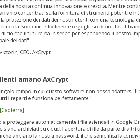
 della nostra continua innovazione e crescita. Mentre cont
aniamo concentrati sulla fornitura di strumenti potenti e intu
la protezione dei dati dei nostri utenti con una tecnologia di
llaudata. Sono incredibilmente orgoglioso di ciò che abbia
 di ciò che il futuro ha in serbo per espandendo il nostro im
ale dei dati".
ictorin, CEO, AxCrypt
clienti amano AxCrypt
ingolo campo in cui questo software non possa adattarsi. 
tutti i reparti e funziona perfettamente".
[Capterra]
o a proteggere automaticamente i file aziendali in Google D
le siano archiviati su cloud, l'apertura di file da parte di altri
urché abbiano la nostra password, il che semplifica la condivi