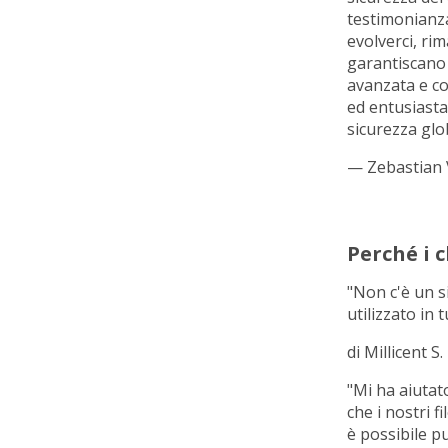
testimonianza
evolverci, rim
garantiscano 
avanzata e co
ed entusiasta
sicurezza glob
— Zebastian V
Perché i 
"Non c'è un s
utilizzato in 
di Millicent S.
"Mi ha aiutat
che i nostri fi
è possibile p