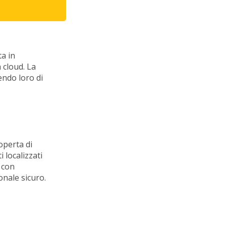
ta in
a cloud. La
endo loro di
operta di
i localizzati
i con
onale sicuro.