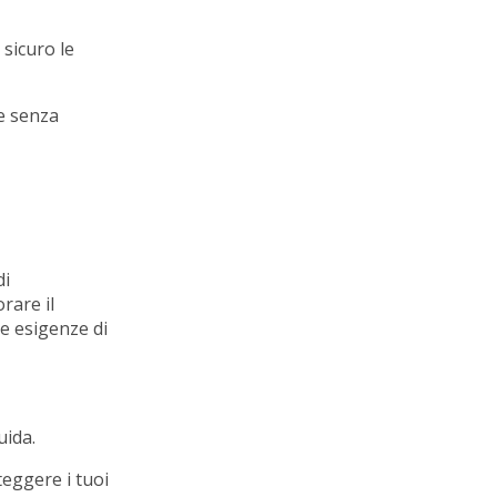
sicuro le
le senza
di
rare il
e esigenze di
uida.
teggere i tuoi