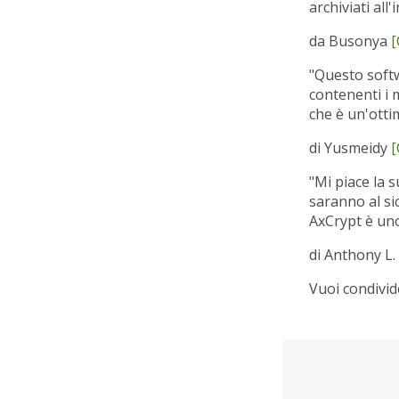
archiviati al
da Busonya
[
"Questo softwa
contenenti i m
che è un'otti
di Yusmeidy
[
"Mi piace la s
saranno al sic
AxCrypt è uno
di Anthony L.
Vuoi condivi