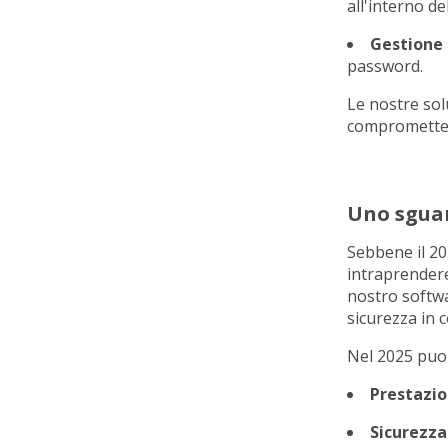
all'interno de
Gestione 
password.
Le nostre sol
compromettere 
Uno sguar
Sebbene il 20
intraprendere
nostro softwa
sicurezza in 
Nel 2025 puoi
Prestazio
Sicurezz