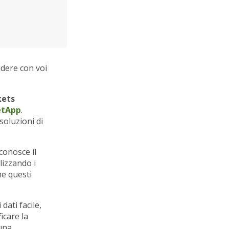
idere con voi
kets
etApp
.
soluzioni di
conosce il
lizzando i
he questi
dati facile,
icare la
 una