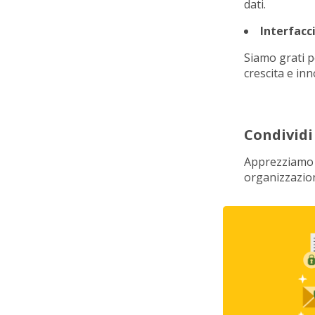
dati.
Interfac
Siamo grati pe
crescita e in
Condividi
Apprezziamo i
organizzazion