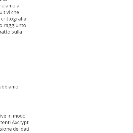
inuiamo a
itivi che
 crittografia
mo raggiunto
patto sulla
L'abbiamo
rive in modo
 utenti Axcrypt
sione dei dati