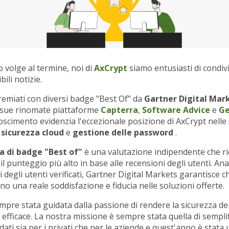
 volge al termine, noi di
AxCrypt
siamo entusiasti di condiv
bili notizie.
remiati con diversi badge "Best Of" da
Gartner Digital Mar
e sue rinomate piattaforme
Capterra
,
Software Advice
e
G
scimento evidenzia l'eccezionale posizione di AxCrypt nelle 
,
sicurezza cloud
e
gestione delle password
.
 di badge "Best of"
è una valutazione indipendente che ri
l punteggio più alto in base alle recensioni degli utenti. Ana
 degli utenti verificati, Gartner Digital Markets garantisce c
no una reale soddisfazione e fiducia nelle soluzioni offerte.
mpre stata guidata dalla passione di rendere la sicurezza dei 
 efficace. La nostra missione è sempre stata quella di semplif
dati sia per i privati che per le aziende e quest'anno è stata