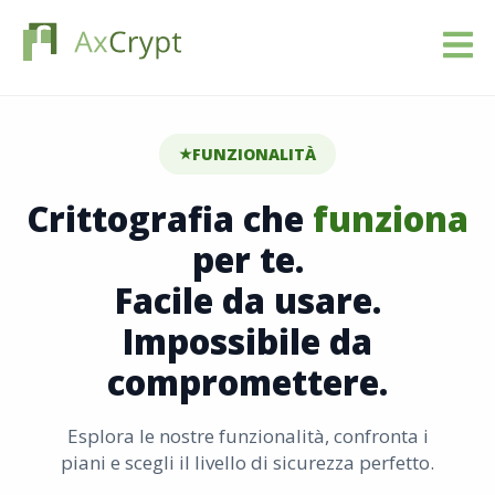
Scarica
FUNZIONALITÀ
Prezziario
Crittografia che
funziona
Il nostro prodotto
per te.
Facile da usare.
Settori
Impossibile da
Risorse
compromettere.
Blog
Esplora le nostre funzionalità, confronta i
piani e scegli il livello di sicurezza perfetto.
Registrati