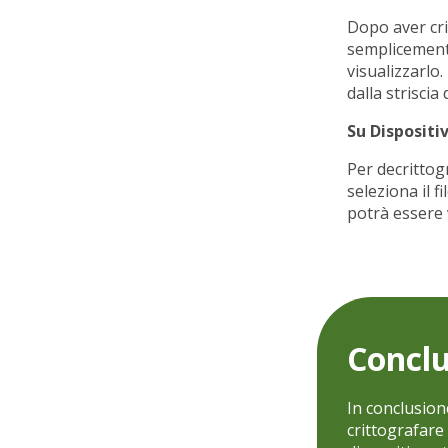
Dopo aver crit
semplicemente
visualizzarlo.
dalla striscia
Su Dispositiv
Per decrittog
seleziona il f
potrà essere 
Conclu
In conclusion
crittografare 