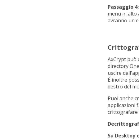
Passaggio 4:
menu in alto a
avranno un'es
Crittogra
AxCrypt può c
directory One
uscire dall'ap
È inoltre poss
destro del mo
Puoi anche cri
applicazioni f
crittografare 
Decrittograf
Su Desktop 