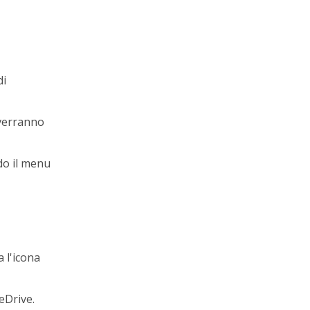
di
 verranno
ndo il menu
a l'icona
neDrive.