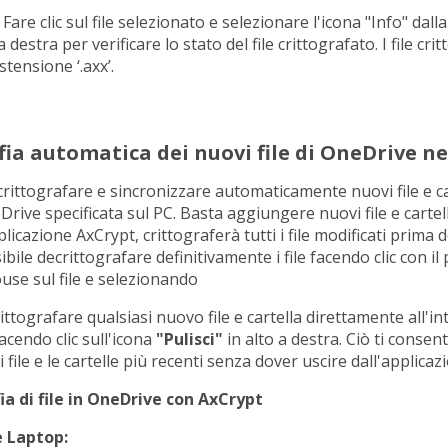
Fare clic sul file selezionato e selezionare l'icona "Info" dalla 
 destra per verificare lo stato del file crittografato. I file crit
tensione ‘.axx’.
fia automatica dei nuovi file di OneDrive ne
rittografare e sincronizzare automaticamente nuovi file e ca
Drive specificata sul PC. Basta aggiungere nuovi file e cartel
plicazione AxCrypt, crittograferà tutti i file modificati prima d
ibile decrittografare definitivamente i file facendo clic con il
use sul file e selezionando
ttografare qualsiasi nuovo file e cartella direttamente all'in
acendo clic sull'icona
"Pulisci"
in alto a destra. Ciò ti consent
i file e le cartelle più recenti senza dover uscire dall'applicaz
ia di file in OneDrive con AxCrypt
e Laptop: