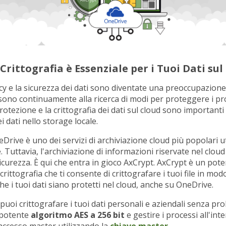
Crittografia è Essenziale per i Tuoi Dati sul
acy e la sicurezza dei dati sono diventate una preoccupazione 
sono continuamente alla ricerca di modi per proteggere i pro
protezione e la crittografia dei dati sul cloud sono importanti
 dati nello storage locale.
rive è uno dei servizi di archiviazione cloud più popolari uti
e. Tuttavia, l'archiviazione di informazioni riservate nel clo
 sicurezza. È qui che entra in gioco AxCrypt. AxCrypt è un pot
rittografia che ti consente di crittografare i tuoi file in mod
e i tuoi dati siano protetti nel cloud, anche su OneDrive.
puoi crittografare i tuoi dati personali e aziendali senza pr
l potente
algoritmo AES a 256 bit
e gestire i processi all'int
accesso master utilizzando la
chiave master
.