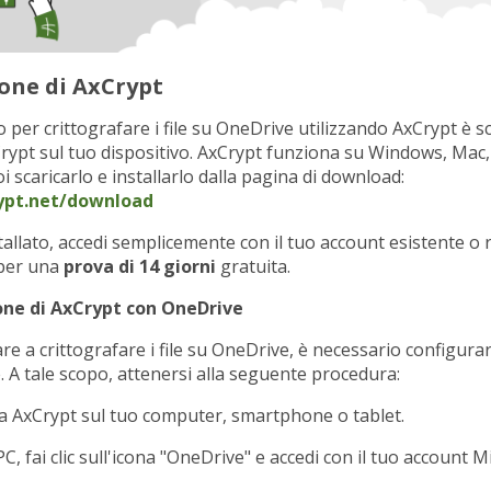
ione di AxCrypt
o per crittografare i file su OneDrive utilizzando AxCrypt è s
Crypt sul tuo dispositivo. AxCrypt funziona su Windows, Mac,
i scaricarlo e installarlo dalla pagina di download:
rypt.net/download
tallato, accedi semplicemente con il tuo account esistente o r
 per una
prova di 14 giorni
gratuita.
one di AxCrypt con OneDrive
iare a crittografare i file su OneDrive, è necessario configur
 A tale scopo, attenersi alla seguente procedura:
a AxCrypt sul tuo computer, smartphone o tablet.
C, fai clic sull'icona "OneDrive" e accedi con il tuo account M