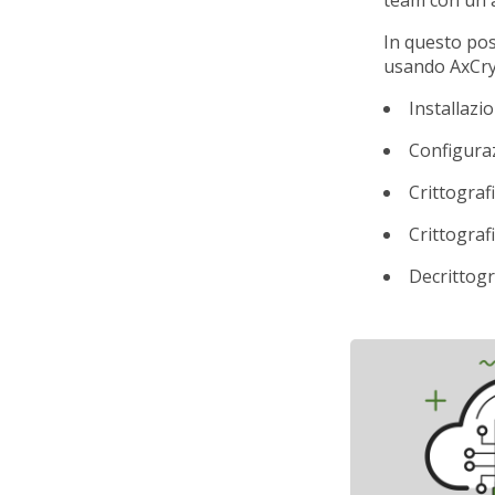
In questo pos
usando AxCry
Installazi
Configura
Crittograf
Crittograf
Decrittogr