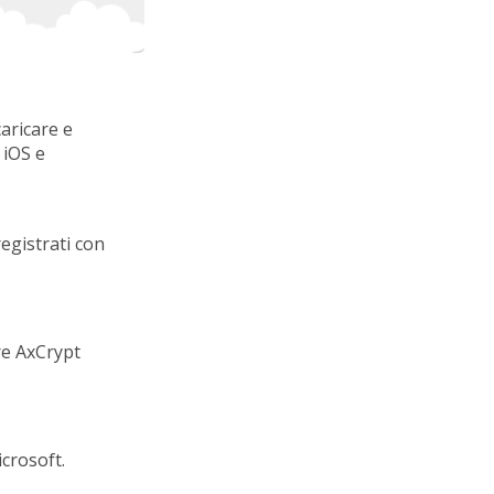
caricare e
 iOS e
egistrati con
are AxCrypt
icrosoft.