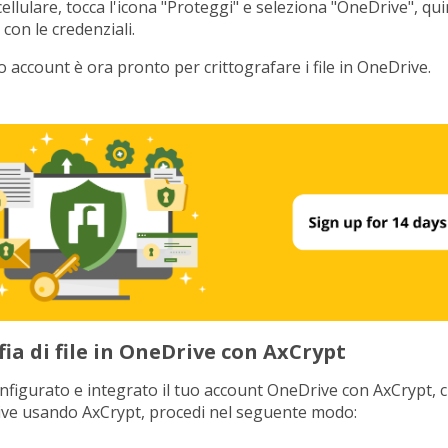
cellulare, tocca l'icona "Proteggi" e seleziona "OneDrive", qu
 con le credenziali.
o account è ora pronto per crittografare i file in OneDrive.
fia di file in OneDrive con AxCrypt
figurato e integrato il tuo account OneDrive con AxCrypt, cr
ive usando AxCrypt, procedi nel seguente modo: