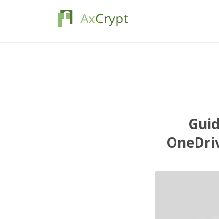
Guid
OneDriv