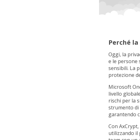
Perché la 
Oggi, la priv
e le persone 
sensibili. La 
protezione dei
Microsoft OneD
livello global
rischi per la
strumento di c
garantendo ch
Con AxCrypt, 
utilizzando i
team con un 