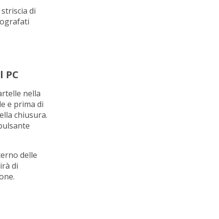
striscia di
tografati
l PC
rtelle nella
le e prima di
ella chiusura.
 pulsante
terno delle
irà di
ione.