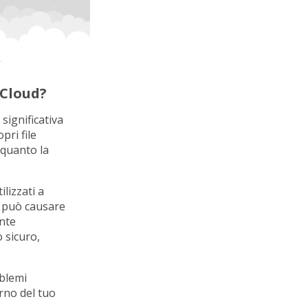
 Cloud?
significativa
pri file
 quanto la
lizzati a
ud può causare
ente
o sicuro,
oblemi
erno del tuo