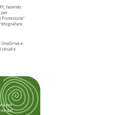
o PC facendo
o per
pi Protezione"
crittografare.
> OneDrive e
l cloud e
ura per
nte dal