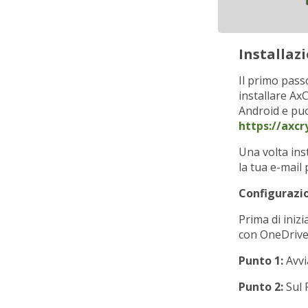
Installaz
Il primo pass
installare Ax
Android e puo
https://axc
Una volta ins
la tua e-mail
Configurazi
Prima di iniz
con OneDrive.
Punto 1:
Avvi
Punto 2:
Sul P