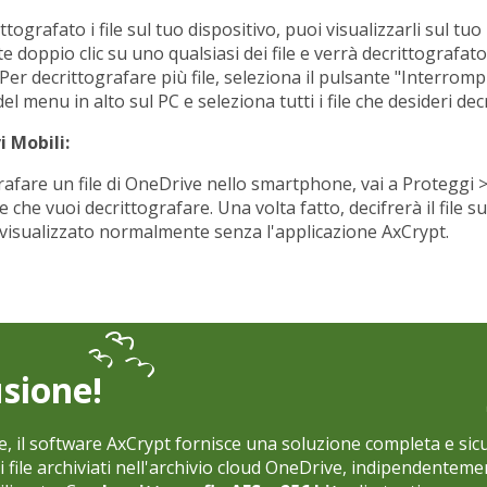
tografato i file sul tuo dispositivo, puoi visualizzarli sul tu
 doppio clic su uno qualsiasi dei file e verrà decrittografat
 Per decrittografare più file, seleziona il pulsante "Interrom
 del menu in alto sul PC e seleziona tutti i file che desideri de
i Mobili:
rafare un file di OneDrive nello smartphone, vai a Proteggi 
ile che vuoi decrittografare. Una volta fatto, decifrerà il file su
visualizzato normalmente senza l'applicazione AxCrypt.
sione!
e, il software AxCrypt fornisce una soluzione completa e sic
i file archiviati nell'archivio cloud OneDrive, indipendenteme