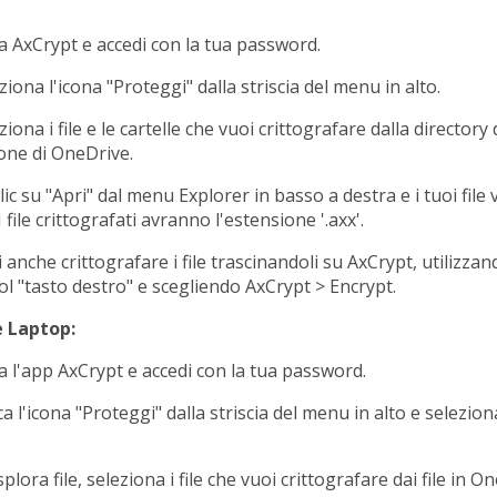
a AxCrypt e accedi con la tua password.
iona l'icona "Proteggi" dalla striscia del menu in alto.
iona i file e le cartelle che vuoi crittografare dalla directory 
one di OneDrive.
lic su "Apri" dal menu Explorer in basso a destra e i tuoi file
I file crittografati avranno l'estensione '.axx'.
 anche crittografare i file trascinandoli su AxCrypt, utilizza
ol "tasto destro" e scegliendo AxCrypt > Encrypt.
e Laptop:
a l'app AxCrypt e accedi con la tua password.
 l'icona "Proteggi" dalla striscia del menu in alto e selezion
plora file, seleziona i file che vuoi crittografare dai file in O