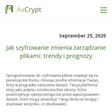
Pobierać
September 25, 2020
Wycena
Jak szyfrowanie zmienia zarządzanie
Nasz produkt
plikami: trendy i prognozy
Branże
Oprogramowanie do szyfrowania plików znajduje się na
pierwszej linii frontu, chroniąc poufne informacje Twojej
Zasoby
firmy w przypadku naruszenia danych. Twoja platforma
służy jako jedyna i ostateczna linia obrony, która
Blog
powstrzymuje cyberprzestępców przed wykorzystaniem
danych, które mogą zmiażdżyć Twoją firmę na strzępy i
zrujnować wszystko, co zbudowałeś.
Zaloguj się