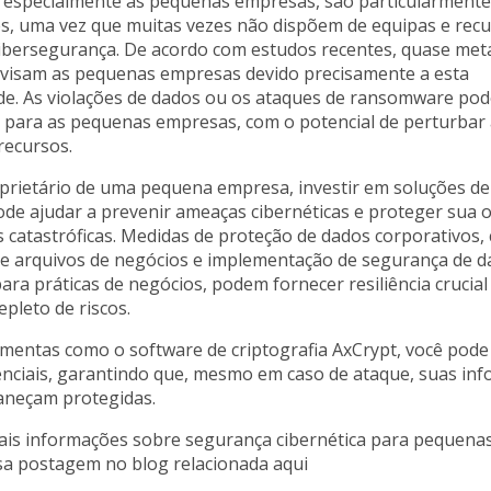
 especialmente as pequenas empresas, são particularmente
es, uma vez que muitas vezes não dispõem de equipas e rec
cibersegurança. De acordo com estudos recentes, quase met
 visam as pequenas empresas devido precisamente a esta
ade. As violações de dados ou os ataques de ransomware po
 para as pequenas empresas, com o potencial de perturbar
recursos.
oprietário de uma pequena empresa, investir em soluções d
ode ajudar a prevenir ameaças cibernéticas e proteger sua 
 catastróficas. Medidas de proteção de dados corporativos
 de arquivos de negócios e implementação de segurança de 
ra práticas de negócios, podem fornecer resiliência crucial
repleto de riscos.
amentas como o software de criptografia AxCrypt, você pode
enciais, garantindo que, mesmo em caso de ataque, suas in
maneçam protegidas.
ais informações sobre segurança cibernética para pequena
sa postagem no blog relacionada aqui