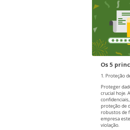
Os 5 prin
1. Proteção d
Proteger dado
crucial hoje.
confidenciais
proteção de d
robustos de f
empresa estej
violação.