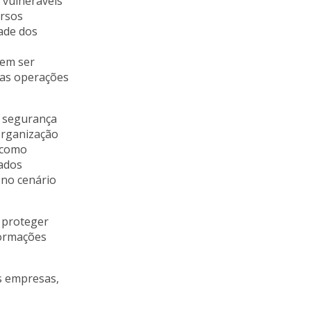
 vulneráveis
ursos
ade dos
dem ser
 as operações
e segurança
organização
, como
dados
 no cenário
 proteger
formações
s empresas,