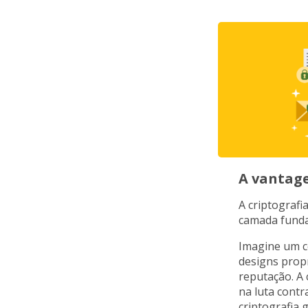
A vantag
A criptograf
camada funda
Imagine um ce
designs prop
reputação. A 
na luta contr
criptografia