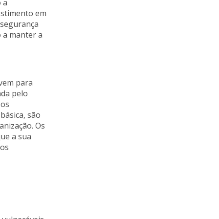
 a
estimento em
e segurança
o a manter a
uvem para
ada pelo
 os
básica, são
anização. Os
ue a sua
dos