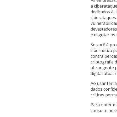
As empresas,
a ciberataqu
dedicados à 
ciberataques
vulnerabilid
devastadores
e esgotar os 
Se você é pr
cibernética p
contra perdas
criptografia
abrangente pa
digital atual 
Ao usar ferr
dados confid
críticas per
Para obter m
consulte nos