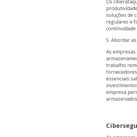
Os ciberataq
produtividad
soluções de 
regulares e 
continuidade
5. Abordar as
As empresas 
armazenament
trabalho remo
fornecedores
essenciais sa
investimento
empresa per
armazenados 
Ciberseg