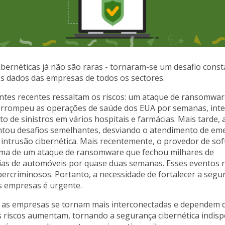
bernéticas já não são raras - tornaram-se um desafio const
s dados das empresas de todos os sectores.
entes recentes ressaltam os riscos: um ataque de ransomwa
terrompeu as operações de saúde dos EUA por semanas, in
 de sinistros em vários hospitais e farmácias. Mais tarde, 
ntou desafios semelhantes, desviando o atendimento de em
 intrusão cibernética. Mais recentemente, o provedor de so
ítima de um ataque de ransomware que fechou milhares de
ias de automóveis por quase duas semanas. Esses eventos 
ibercriminosos. Portanto, a necessidade de fortalecer a segu
s empresas é urgente.
 as empresas se tornam mais interconectadas e dependem 
 riscos aumentam, tornando a segurança cibernética indispe