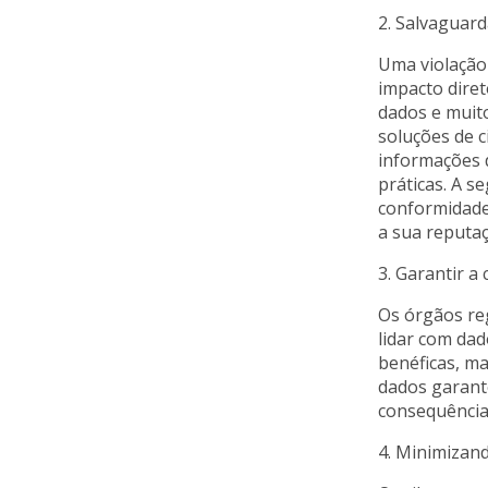
2. Salvaguar
Uma violação
impacto diret
dados e muit
soluções de 
informações d
práticas. A 
conformidade 
a sua reputaç
3. Garantir 
Os órgãos reg
lidar com dad
benéficas, ma
dados garant
consequências
4. Minimizand