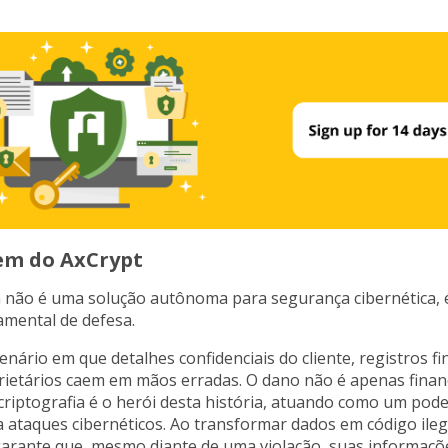
em do AxCrypt
ia não é uma solução autônoma para segurança cibernética,
mental de defesa.
nário em que detalhes confidenciais do cliente, registros f
rietários caem em mãos erradas. O dano não é apenas financ
criptografia é o herói desta história, atuando como um po
a ataques cibernéticos. Ao transformar dados em código ilegí
 garante que, mesmo diante de uma violação, suas informaçõ