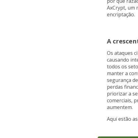
por que razão
AxCrypt, um 
encriptação.
A crescen
Os ataques c
causando int
todos os set
manter a con
segurança de
perdas financ
priorizar a 
comerciais, p
aumentem.
Aqui estão as