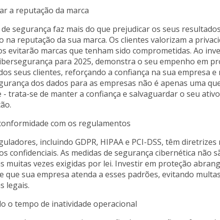
dar a reputação da marca
 de segurança faz mais do que prejudicar os seus resultado
o na reputação da sua marca. Os clientes valorizam a privac
os evitarão marcas que tenham sido comprometidas. Ao inve
cibersegurança para 2025, demonstra o seu empenho em pr
os seus clientes, reforçando a confiança na sua empresa e
segurança dos dados para as empresas não é apenas uma qu
- trata-se de manter a confiança e salvaguardar o seu ativo
ão.
a conformidade com os regulamentos
uladores, incluindo GDPR, HIPAA e PCI-DSS, têm diretrizes 
os confidenciais. As medidas de segurança cibernética não 
s muitas vezes exigidas por lei. Investir em proteção abran
e que sua empresa atenda a esses padrões, evitando multas
 legais.
o o tempo de inatividade operacional