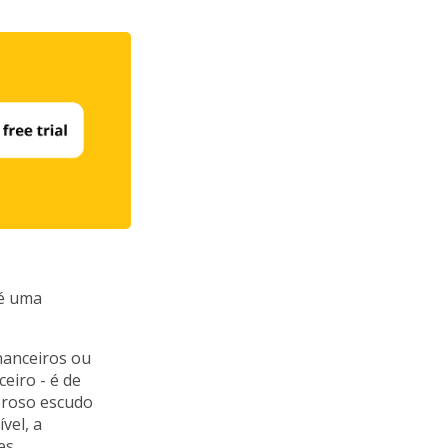
 é uma
inanceiros ou
eiro - é de
deroso escudo
vel, a
es