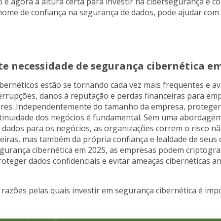
 é agora a altura certa para investir na cibersegurança e c
nome de confiança na segurança de dados, pode ajudar com
te necessidade de segurança cibernética em
ibernéticos estão se tornando cada vez mais frequentes e a
errupções, danos à reputação e perdas financeiras para em
ores. Independentemente do tamanho da empresa, proteger
tinuidade dos negócios é fundamental. Sem uma abordagem
 dados para os negócios, as organizações correm o risco n
eiras, mas também da própria confiança e lealdade de seus c
segurança cibernética em 2025, as empresas podem criptogra
roteger dados confidenciais e evitar ameaças cibernéticas an
 razões pelas quais investir em segurança cibernética é imp