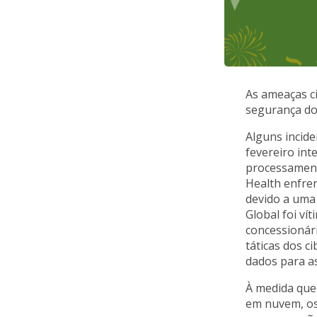
As ameaças ci
segurança do
Alguns incid
fevereiro in
processamento
Health enfre
devido a uma
Global foi v
concessionár
táticas dos c
dados para a
À medida que
em nuvem, os