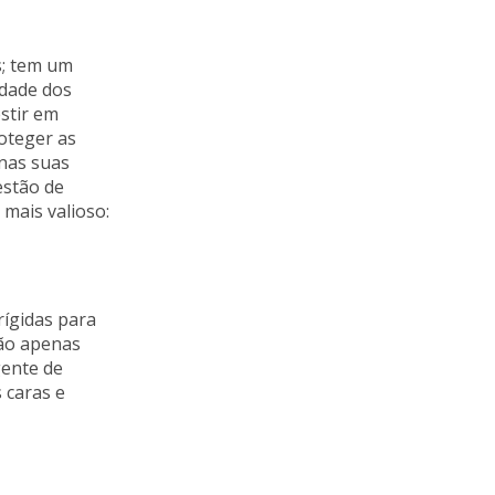
s; tem um
idade dos
stir em
oteger as
 nas suas
estão de
 mais valioso:
rígidas para
são apenas
gente de
 caras e