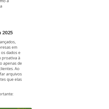
omo a
 a
 2025
vançados,
presas em
 os dados e
 proativa à
ão apenas de
lientes. Ao
far arquivos
tes que elas
ortante: