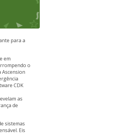
ante para a
re em
terrompendo o
a Ascension
ergência
ftware CDK
revelam as
rança de
de sistemas
nsável. Eis