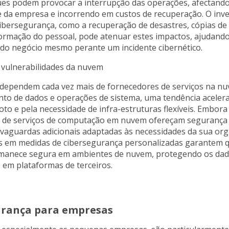
ues podem provocar a interrupção das operações, afectando
e da empresa e incorrendo em custos de recuperação. O inv
cibersegurança, como a recuperação de desastres, cópias d
formação do pessoal, pode atenuar estes impactos, ajudand
 do negócio mesmo perante um incidente cibernético.
 vulnerabilidades da nuvem
dependem cada vez mais de fornecedores de serviços na n
o de dados e operações de sistema, uma tendência aceler
to e pela necessidade de infra-estruturas flexíveis. Embora
 de serviços de computação em nuvem ofereçam segurança 
lvaguardas adicionais adaptadas às necessidades da sua org
s em medidas de cibersegurança personalizadas garantem q
manece segura em ambientes de nuvem, protegendo os da
em plataformas de terceiros.
urança para empresas