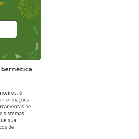
ibernética
nceiros, é
e informações
Ferramentas de
 e sistemas
que sua
cos de