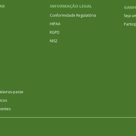
AR
INFORMAÇÃO LEGAL
GANH
Conformidade Regulatória
Seja u
HIPAA
Partic
RGPD
NIS2
alavras-passe
icos
lientes