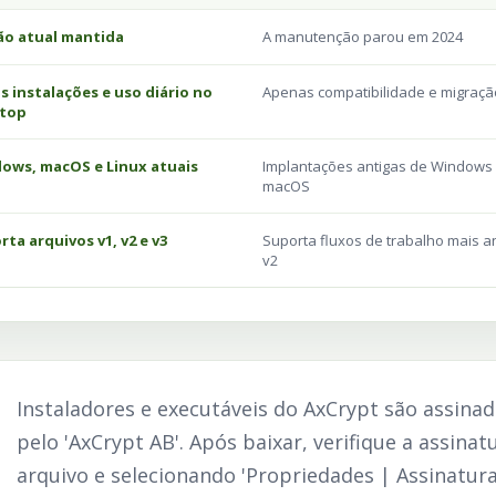
ão atual mantida
A manutenção parou em 2024
s instalações e uso diário no
Apenas compatibilidade e migraçã
top
ows, macOS e Linux atuais
Implantações antigas de Windows
macOS
ta arquivos v1, v2 e v3
Suporta fluxos de trabalho mais a
v2
Instaladores e executáveis do AxCrypt são assina
pelo 'AxCrypt AB'. Após baixar, verifique a assina
arquivo e selecionando 'Propriedades | Assinaturas