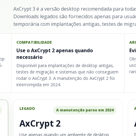
AxCrypt 3 é a versão desktop recomendada para todas 
Downloads legados são fornecidos apenas para usuár
temporária com implantações antigas, testes de migr
COMPATIBILIDADE
AR
Use o AxCrypt 2 apenas quando
Ev
necessário
top
Obs
S-
uso
Disponível para implantações de desktop antigas,
rar
testes de migração e sistemas que não conseguem
rodar o AxCrypt 3. A manutenção do AxCrypt 2 foi
interrompida em 2024.
LEGADO
A manutenção parou em 2024
AxCrypt 2
Use apenas quando um ambiente de desktop