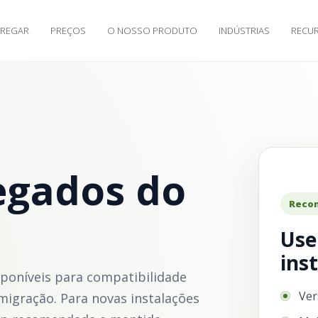
RREGAR
PREÇOS
O NOSSO PRODUTO
INDÚSTRIAS
RECU
egados do
Reco
Use
ins
sponíveis para compatibilidade
Ver
migração. Para novas instalações