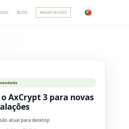
RSOS
BLOG
INICIAR SESSÃO
mendado
 o AxCrypt 3 para novas
talações
são atual para desktop