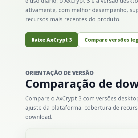
e uso diário, o AxCrypt 3 é a versão des
ativamente, com melhor desempenho, supo
recursos mais recentes do produto.
Baixe AxCrypt 3
Compare versões le
ORIENTAÇÃO DE VERSÃO
Comparação de dow
Compare o AxCrypt 3 com versões desktop
ajuste da plataforma, cobertura de recur
download.