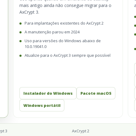
mais antigo ainda não consegue migrar para o
AxCrypt 3.
Para implantações existentes do AxCrypt 2
A manutenção parou em 2024
Uso para versões do Windows abaixo de
10.0.19041.0
Atualize para o AxCrypt 3 sempre que possível
Instalador do Windows
Pacote macOS
Windows portátil
pt 3
AxCrypt 2