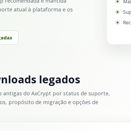
ktop recomendada e mantida
Mai
rte atual à plataforma e os
Sup
Rec
gadas
nloads legados
 antigas do AxCrypt por status de suporte,
sos, propósito de migração e opções de