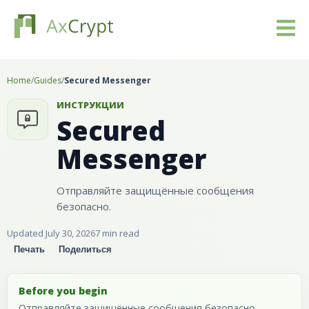
Загрузить
Home
/
Guides
/
Secured Messenger
ИНСТРУКЦИИ
Стоимость
Secured
Messenger
Наш продукт
Индустрии
Отправляйте защищённые сообщения
безопасно.
Ресурсы
Updated July 30, 2026
7 min read
Печать
Поделиться
Блог
Before you begin
Войти
Отправляйте защищённые сообщения безопасно.