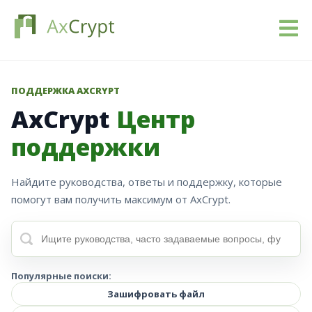
Загрузить
ПОДДЕРЖКА AXCRYPT
AxCrypt
Центр
Стоимость
поддержки
Наш продукт
Найдите руководства, ответы и поддержку, которые
Индустрии
помогут вам получить максимум от AxCrypt.
Ресурсы
Блог
Популярные поиски:
Зашифровать файл
Войти