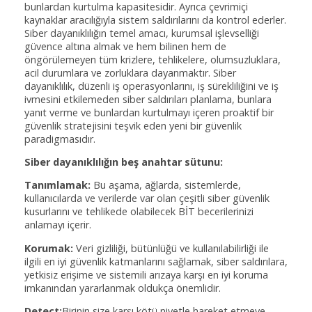
bunlardan kurtulma kapasitesidir. Ayrıca çevrimiçi
kaynaklar aracılığıyla sistem saldırılarını da kontrol ederler.
Siber dayanıklılığın temel amacı, kurumsal işlevselliği
güvence altına almak ve hem bilinen hem de
öngörülemeyen tüm krizlere, tehlikelere, olumsuzluklara,
acil durumlara ve zorluklara dayanmaktır. Siber
dayanıklılık, düzenli iş operasyonlarını, iş sürekliliğini ve iş
ivmesini etkilemeden siber saldırıları planlama, bunlara
yanıt verme ve bunlardan kurtulmayı içeren proaktif bir
güvenlik stratejisini teşvik eden yeni bir güvenlik
paradigmasıdır.
Siber dayanıklılığın beş anahtar sütunu:
Tanımlamak:
Bu aşama, ağlarda, sistemlerde,
kullanıcılarda ve verilerde var olan çeşitli siber güvenlik
kusurlarını ve tehlikede olabilecek BİT becerilerinizi
anlamayı içerir.
Korumak:
Veri gizliliği, bütünlüğü ve kullanılabilirliği ile
ilgili en iyi güvenlik katmanlarını sağlamak, siber saldırılara,
yetkisiz erişime ve sistemili arızaya karşı en iyi koruma
imkanından yararlanmak oldukça önemlidir.
Detect:
Birinin size karşı kötü niyetle hareket etmeye