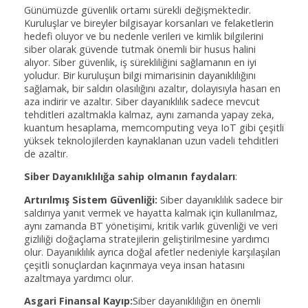
Günümüzde güvenlik ortamı sürekli değişmektedir.
Kuruluşlar ve bireyler bilgisayar korsanları ve felaketlerin
hedefi oluyor ve bu nedenle verileri ve kimlik bilgilerini
siber olarak güvende tutmak önemli bir husus halini
alıyor. Siber güvenlik, iş sürekliliğini sağlamanın en iyi
yoludur. Bir kuruluşun bilgi mimarisinin dayanıklılığını
sağlamak, bir saldırı olasılığını azaltır, dolayısıyla hasarı en
aza indirir ve azaltır. Siber dayanıklılık sadece mevcut
tehditleri azaltmakla kalmaz, aynı zamanda yapay zeka,
kuantum hesaplama, memcomputing veya IoT gibi çeşitli
yüksek teknolojilerden kaynaklanan uzun vadeli tehditleri
de azaltır.
Siber Dayanıklılığa sahip olmanın faydaları
:
Artırılmış Sistem Güvenliği:
Siber dayanıklılık sadece bir
saldırıya yanıt vermek ve hayatta kalmak için kullanılmaz,
aynı zamanda BT yönetişimi, kritik varlık güvenliği ve veri
gizliliği doğaçlama stratejilerin geliştirilmesine yardımcı
olur. Dayanıklılık ayrıca doğal afetler nedeniyle karşılaşılan
çeşitli sonuçlardan kaçınmaya veya insan hatasını
azaltmaya yardımcı olur.
Asgari Finansal Kayıp:
Siber dayanıklılığın en önemli