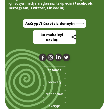
için sosyal medya araçlarımızı takip edin
(
Facebook
,
Instagram
,
Twitter
,
Linkedin
)
AxCrypt'i ücretsiz deneyin
Bu makaleyi
paylaş
dataloss
recovery
credentials
axcrypt