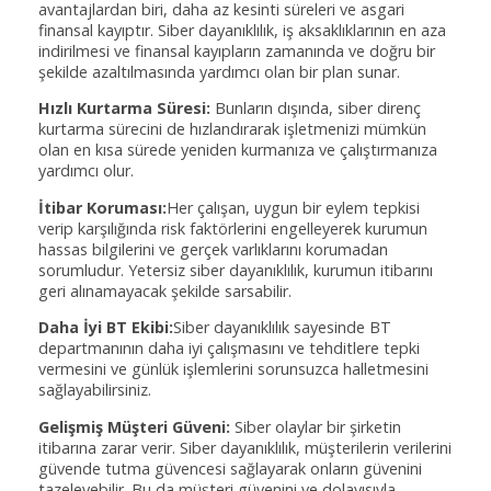
avantajlardan biri, daha az kesinti süreleri ve asgari
finansal kayıptır. Siber dayanıklılık, iş aksaklıklarının en aza
indirilmesi ve finansal kayıpların zamanında ve doğru bir
şekilde azaltılmasında yardımcı olan bir plan sunar.
Hızlı Kurtarma Süresi:
Bunların dışında, siber direnç
kurtarma sürecini de hızlandırarak işletmenizi mümkün
olan en kısa sürede yeniden kurmanıza ve çalıştırmanıza
yardımcı olur.
İtibar Koruması:
Her çalışan, uygun bir eylem tepkisi
verip karşılığında risk faktörlerini engelleyerek kurumun
hassas bilgilerini ve gerçek varlıklarını korumadan
sorumludur. Yetersiz siber dayanıklılık, kurumun itibarını
geri alınamayacak şekilde sarsabilir.
Daha İyi BT Ekibi:
Siber dayanıklılık sayesinde BT
departmanının daha iyi çalışmasını ve tehditlere tepki
vermesini ve günlük işlemlerini sorunsuzca halletmesini
sağlayabilirsiniz.
Gelişmiş Müşteri Güveni:
Siber olaylar bir şirketin
itibarına zarar verir. Siber dayanıklılık, müşterilerin verilerini
güvende tutma güvencesi sağlayarak onların güvenini
tazeleyebilir. Bu da müşteri güvenini ve dolayısıyla