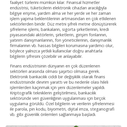
faaliyet türlerini mümkün kılar. Finansal hizmetler
endüstrisi, tüketicilerin elektronik cihazları aracılığıyla
bilgiye erişme, yardım alma ve her yerde ve her zaman
işlem yapma beklentilerinin artmasından en çok etkilenen
sektörlerden biridir. Düz metni şifreli metne dönüştürerek
şifreleme işlemi, bankaların, sigorta şirketlerinin, kredi
piyasasındaki aktörlerin, şirketlerin, girişim fonlarının,
yatırım danışmanlarının, fon yöneticilerinin, danışmanlık
firmalarının vb. hassas bilgileri korumasına yardımcı olur,
böylece yalnızca yetkili kullanıcılar doğru anahtarla
bilgilerin şifresini çözebilir ve anlayabilir.
Finans endüstrisinin dünyanın en çok düzenlenen
sektörleri arasında olması şaşırtıcı olmasa gerek.
Elektronik bankacılık ciddi bir değişiklik olarak finans
endüstrisinde devrim yarattı ve bu nedenle olası hileli
işlemlerden kaçınmak için yeni düzenlemeler yapıldı.
Kriptografik tekniklerin geliştirilmesi, bankacılık
sektöründe veri güvenliğinin uygulanması için birçok
uygulama görüldü. Özel bilgilerin ve verilerin şifrelenmesi
ile parola, pin kodu, biyometri, dijital imza, steganografi
vb. gibi güvenlik önlemleri sağlanmaya başladı.