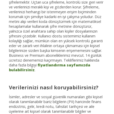
şifrelemektir. Uçtan uca şifreleme, kontrolü size geri verir
ve verilerinizi meraklı kişi ve gözlerden korur. Şifreleme,
verilerinizi herhangi bir istenmeyen erişim biçiminden
korumak için şimdiye kadarki en iyi çalışma yoludur. Düz
metini alıp verileri koda dönüştürmek için matematiksel
hesaplamalar kullanarak şifre metnine dönüştürür,
yalnızca özel anahtara sahip olan kişiler dosyalarınızın
şifresini çözebilir. Kullanıcı dostu sistemimiz kullanım
kolaylığı sağlar, mümkün olan en yüksek kontrolü garanti
eder ve zararlı veri ihlalinin ortaya çıkmaması için kişisel
bilgilerinize sizden başka kimsenin erişememesini sağlar.
Business ve Premium aboneliklerimiz mevcut. 14 günlük
ücretsiz denememizi kaçırmayın. Tekliflerimiz hakkında
daha fazla bilgiyi
fiyatlandırma sayfamızda
bulabilirsiniz
.
Verilerinizi nasıl koruyabilirsiniz?
İsimler, adresler ve sosyal güvenlik numaraları gibi kişisel
olarak tanımlanabilir bariz bilgilerin (PII) haricinde finans
endüstrisi, gelir, kredi notu, tahsilat tarihçesi ve aile
üyelerine ait kişisel olarak tanımlanabilir bilgiler ve