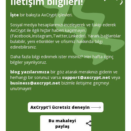
İletişim bilgileri!
İşte
bir bakışta AxCrypt işlevleri.
Sosyal medya hesaplarımızı inceleyerek ve takip ederek
AxCrypt ile ilgili hiçbir haberi kaçırmayın.
(
Facebook,
Instagram,
Twitter,
Linkedin). Yararlı bağlantılar
bulabilir, yeni etkinlikler ve ofisimiz hakkında bilgi
edinebilirsiniz.
Daha fazla bilgi edinmek ister misiniz? Her hafta ilginç
bilgiler yayınlıyoruz.
blog yazılarımıza
bir göz atarak merakınızı giderin ve
herhangi bir sorunuz varsa
support@axcrypt.net
veya
business@axcrypt.net
bizimle iletişime geçmeyi
unutmayın!
AxCrypt'i ücretsiz deneyin
Bu makaleyi
paylaş