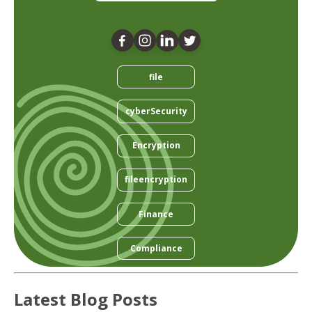
file
cyberSecurity
Encryption
fileencryption
Finance
Compliance
Latest Blog Posts