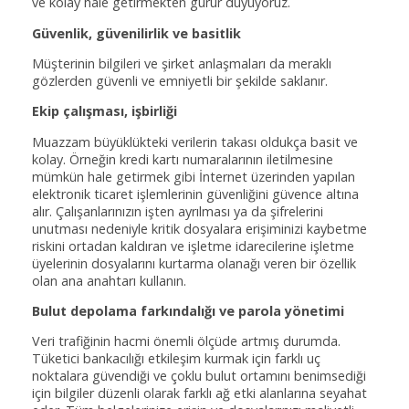
ve kolay hale getirmekten gurur duyuyoruz.
Güvenlik, güvenilirlik ve basitlik
Müşterinin bilgileri ve şirket anlaşmaları da meraklı
gözlerden güvenli ve emniyetli bir şekilde saklanır.
Ekip çalışması, işbirliği
Muazzam büyüklükteki verilerin takası oldukça basit ve
kolay. Örneğin kredi kartı numaralarının iletilmesine
mümkün hale getirmek gibi İnternet üzerinden yapılan
elektronik ticaret işlemlerinin güvenliğini güvence altına
alır. Çalışanlarınızın işten ayrılması ya da şifrelerini
unutması nedeniyle kritik dosyalara erişiminizi kaybetme
riskini ortadan kaldıran ve işletme idarecilerine işletme
üyelerinin dosyalarını kurtarma olanağı veren bir özellik
olan ana anahtarı kullanın.
Bulut depolama farkındalığı ve parola yönetimi
Veri trafiğinin hacmi önemli ölçüde artmış durumda.
Tüketici bankacılığı etkileşim kurmak için farklı uç
noktalara güvendiği ve çoklu bulut ortamını benimsediği
için bilgiler düzenli olarak farklı ağ etki alanlarına seyahat