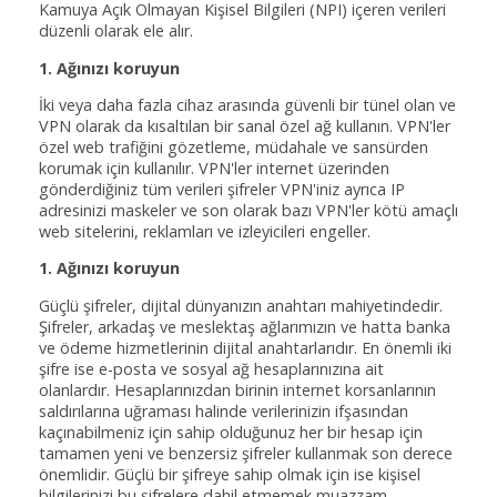
Kamuya Açık Olmayan Kişisel Bilgileri (NPI) içeren verileri
düzenli olarak ele alır.
1. Ağınızı koruyun
İki veya daha fazla cihaz arasında güvenli bir tünel olan ve
VPN olarak da kısaltılan bir sanal özel ağ kullanın. VPN'ler
özel web trafiğini gözetleme, müdahale ve sansürden
korumak için kullanılır. VPN'ler internet üzerinden
gönderdiğiniz tüm verileri şifreler VPN'iniz ayrıca IP
adresinizi maskeler ve son olarak bazı VPN'ler kötü amaçlı
web sitelerini, reklamları ve izleyicileri engeller.
1. Ağınızı koruyun
Güçlü şifreler, dijital dünyanızın anahtarı mahiyetindedir.
Şifreler, arkadaş ve meslektaş ağlarımızın ve hatta banka
ve ödeme hizmetlerinin dijital anahtarlarıdır. En önemli iki
şifre ise e-posta ve sosyal ağ hesaplarınızına ait
olanlardır. Hesaplarınızdan birinin internet korsanlarının
saldırılarına uğraması halinde verilerinizin ifşasından
kaçınabilmeniz için sahip olduğunuz her bir hesap için
tamamen yeni ve benzersiz şifreler kullanmak son derece
önemlidir. Güçlü bir şifreye sahip olmak için ise kişisel
bilgilerinizi bu şifrelere dahil etmemek muazzam