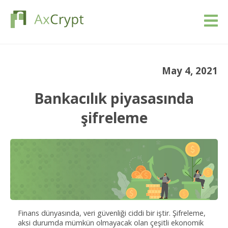
İndir
May 4, 2021
Fiyatlandırma
Bankacılık piyasasında
Ürünümüz
şifreleme
Endüstriler
Kaynaklar
Blog
Finans dünyasında, veri güvenliği ciddi bir iştir. Şifreleme,
Giriş yap
aksi durumda mümkün olmayacak olan çeşitli ekonomik