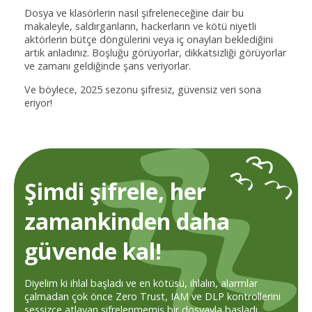
Dosya ve klasörlerin nasıl şifreleneceğine dair bu
makaleyle, saldırganların, hackerların ve kötü niyetli
aktörlerin bütçe döngülerini veya iç onayları beklediğini
artık anladınız. Boşluğu görüyorlar, dikkatsizliği görüyorlar
ve zamanı geldiğinde şans veriyorlar.
Ve böylece, 2025 sezonu şifresiz, güvensiz veri sona
eriyor!
Şimdi şifrele, her
zamankinden daha
güvende kal!
Diyelim ki ihlal başladı ve en kötüsü, ihlalın, alarmlar
çalmadan çok önce Zero Trust, IAM ve DLP kontrollerini
sessizce atlayan şifrelenmemiş bir dosyayla başladı.