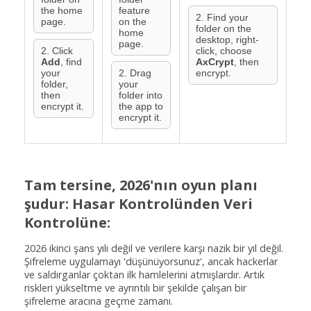
the home
feature
2. Find your
page.
on the
folder on the
home
desktop, right-
page.
2. Click
click, choose
Add
, find
AxCrypt
, then
your
2. Drag
encrypt.
folder,
your
then
folder into
encrypt it.
the app to
encrypt it.
Tam tersine, 2026'nın oyun planı
şudur: Hasar Kontrolünden Veri
Kontrolüne:
2026 ikinci şans yılı değil ve verilere karşı nazik bir yıl değil.
Şifreleme uygulamayı 'düşünüyorsunuz', ancak hackerlar
ve saldırganlar çoktan ilk hamlelerini atmışlardır. Artık
riskleri yükseltme ve ayrıntılı bir şekilde çalışan bir
şifreleme aracına geçme zamanı.