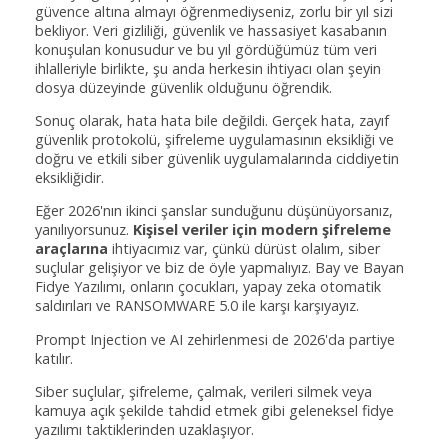
güvence altına almayı öğrenmediyseniz, zorlu bir yıl sizi
bekliyor. Veri gizliliği, güvenlik ve hassasiyet kasabanın
konuşulan konusudur ve bu yıl gördüğümüz tüm veri
ihlalleriyle birlikte, şu anda herkesin ihtiyacı olan şeyin
dosya düzeyinde güvenlik olduğunu öğrendik.
Sonuç olarak, hata hata bile değildi. Gerçek hata, zayıf
güvenlik protokolü, şifreleme uygulamasının eksikliği ve
doğru ve etkili siber güvenlik uygulamalarında ciddiyetin
eksikliğidir.
Eğer 2026'nın ikinci şanslar sunduğunu düşünüyorsanız,
yanılıyorsunuz.
Kişisel veriler için modern şifreleme
araçlarına
ihtiyacımız var, çünkü dürüst olalım, siber
suçlular gelişiyor ve biz de öyle yapmalıyız. Bay ve Bayan
Fidye Yazılımı, onların çocukları, yapay zeka otomatik
saldırıları ve RANSOMWARE 5.0 ile karşı karşıyayız.
Prompt Injection ve AI zehirlenmesi de 2026'da partiye
katılır.
Siber suçlular, şifreleme, çalmak, verileri silmek veya
kamuya açık şekilde tahdid etmek gibi geleneksel fidye
yazılımı taktiklerinden uzaklaşıyor.