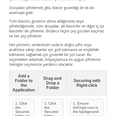
Dosyaları şifrelemek gibi, klasör güvenliği de ek bir
avantajla gelir.
Tüm klasörü güvence altına aldığınızda veya
şifrelediğinizde, tüm dosyalar, alt klasörler ve diğer iç içe
klasörler de şifrelenir. Böylece hiçbir şey gözden kaçmaz
ve her şey şifrelenir.
Her yöntem, verilerinizin sadece doğru şifre veya
anahtara sahip olanlar için gizli kalmasını ve erişilebilir
kalmasını sağlamak için güvenilir bir yol sunar. Bu
seçenekleri anlamak, ihtiyaçlarınıza en uygun şifreleme
tekniğini seçmenize yardımcı olacaktır.
Add a
Drag and
Folder to
Securing with
Drop a
the
Right-click
Folder
Application
1. Click
1. Click
1. Ensure
the
the
AxCrypt runs in
Secured
Secured
the background.
folder on
folder