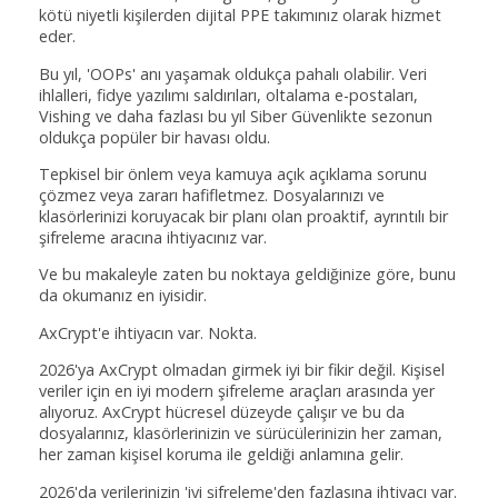
kötü niyetli kişilerden dijital PPE takımınız olarak hizmet
eder.
Bu yıl, 'OOPs' anı yaşamak oldukça pahalı olabilir. Veri
ihlalleri, fidye yazılımı saldırıları, oltalama e-postaları,
Vishing ve daha fazlası bu yıl Siber Güvenlikte sezonun
oldukça popüler bir havası oldu.
Tepkisel bir önlem veya kamuya açık açıklama sorunu
çözmez veya zararı hafifletmez. Dosyalarınızı ve
klasörlerinizi koruyacak bir planı olan proaktif, ayrıntılı bir
şifreleme aracına ihtiyacınız var.
Ve bu makaleyle zaten bu noktaya geldiğinize göre, bunu
da okumanız en iyisidir.
AxCrypt'e ihtiyacın var. Nokta.
2026'ya AxCrypt olmadan girmek iyi bir fikir değil. Kişisel
veriler için en iyi modern şifreleme araçları arasında yer
alıyoruz. AxCrypt hücresel düzeyde çalışır ve bu da
dosyalarınız, klasörlerinizin ve sürücülerinizin her zaman,
her zaman kişisel koruma ile geldiği anlamına gelir.
2026'da verilerinizin 'iyi şifreleme'den fazlasına ihtiyacı var.