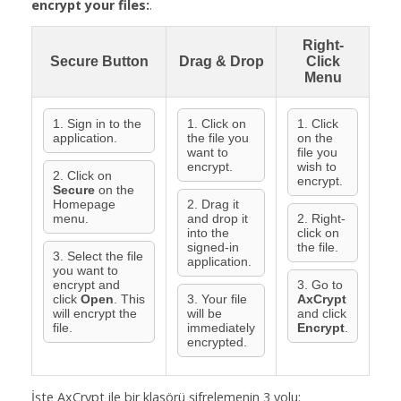
encrypt your files:
.
Right-
Secure Button
Drag & Drop
Click
Menu
1. Sign in to the
1. Click on
1. Click
application.
the file you
on the
want to
file you
encrypt.
wish to
2. Click on
encrypt.
Secure
on the
Homepage
2. Drag it
menu.
and drop it
2. Right-
into the
click on
signed-in
the file.
3. Select the file
application.
you want to
encrypt and
3. Go to
click
Open
. This
3. Your file
AxCrypt
will encrypt the
will be
and click
file.
immediately
Encrypt
.
encrypted.
İşte AxCrypt ile bir klasörü şifrelemenin 3 yolu: