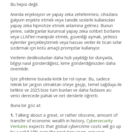
Bu hepsi değil.
Anında enjeksiyon ve yapay zeka zehirlenmesi, cihazlara
galyum enjekte etmek veya tanıdık seslerle kullanıcıları
yapay zeka hipnotize etmek anlamına gelmez. Bunun
yerine, saldırganlar kurumsal yapay zeka sohbet botlarını
veya LLM'leri manipüle etmek, güvenliği aşmak, yetkisiz
eylemler gerçekleştirmek veya hassas veriler ile ticari sırlar
sızdırmak için kötü amaçlı promptlar kullanıyor.
Verilerin dedikodudan daha hızlı yayıldığı bir dünyada,
bilgiyi nasıl gönderdiğiniz, kime gönderdiğinizden daha
önemlidir.
İşte şifreleme burada kritik bir rol oynar. Bu, sadece
teknik bir jargon olmaktan öteye geçip, temel sağduyu ile
birlikte ve 2025 bize tüm bunları ve daha fazlasını acı
verici derecede pahalı ve net derslerle öğretti.
Buna bir göz at:
1.
Talking about a great, or rather obscene, amount of
transfer of economic wealth in history,
Cybersecurity
Ventures
expects that global cybercrime costs will go up
by a solid 15% over the next two years, per year