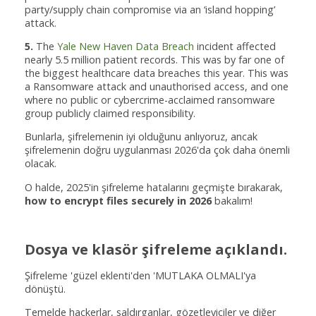
party/supply chain compromise via an ‘island hopping’
attack.
5.
The
Yale New Haven Data Breach
incident affected
nearly 5.5 million patient records. This was by far one of
the biggest healthcare data breaches this year. This was
a Ransomware attack and unauthorised access, and one
where no public or cybercrime-acclaimed ransomware
group publicly claimed responsibility.
Bunlarla, şifrelemenin iyi olduğunu anlıyoruz, ancak
şifrelemenin doğru uygulanması 2026'da çok daha önemli
olacak.
O halde, 2025'in şifreleme hatalarını geçmişte bırakarak,
how to encrypt files securely in 2026
bakalım!
Dosya ve klasör şifreleme açıklandı.
Şifreleme 'güzel eklenti'den 'MUTLAKA OLMALI'ya
dönüştü.
Temelde hackerlar, saldırganlar, gözetleyiciler ve diğer