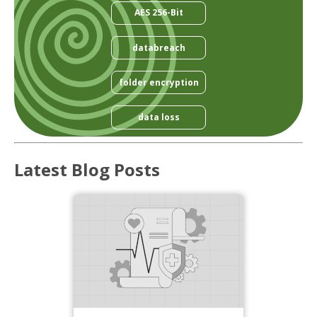
AES 256-Bit
databreach
folder encryption
data loss
Latest Blog Posts