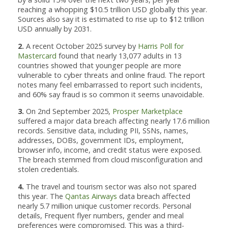
reaching a whopping $10.5 trillion USD globally this year.
Sources also say it is estimated to rise up to $12 trillion
USD annually by 2031.
2.
A recent October 2025 survey by
Harris Poll for
Mastercard
found that nearly 13,077 adults in 13
countries showed that younger people are more
vulnerable to cyber threats and online fraud. The report
notes many feel embarrassed to report such incidents,
and 60% say fraud is so common it seems unavoidable.
3.
On 2nd September 2025,
Prosper Marketplace
suffered a major data breach affecting nearly 17.6 million
records. Sensitive data, including PII, SSNs, names,
addresses, DOBs, government IDs, employment,
browser info, income, and credit status were exposed.
The breach stemmed from cloud misconfiguration and
stolen credentials.
4.
The travel and tourism sector was also not spared
this year. The
Qantas Airways
data breach affected
nearly 5.7 million unique customer records. Personal
details, Frequent flyer numbers, gender and meal
preferences were compromised. This was a third-