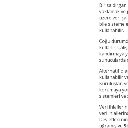
Bir saldırgan 
yoklamak ve p
üzere veri çal
bile sisteme 
kullanabilir.
Çoğu durumda,
kullanır. Çalı
kandırmaya yö
sunucularda d
Alternatif ola
kullanabilir v
Kuruluşlar, ve
korumaya yöne
sistemleri ve
Veri ihlalleri
veri ihlalleri
Devletleri'ni
uğramış ve
S