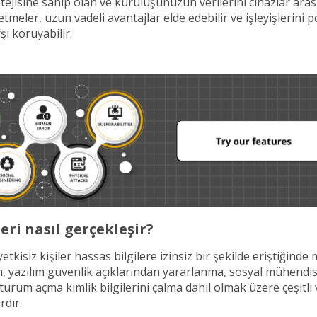
atejisine sahip olan ve kuruluşunuzun verilerini cihazlar ar
letmeler, uzun vadeli avantajlar elde edebilir ve işleyişlerini 
şı koruyabilir.
leri nasıl gerçekleşir?
, yetkisiz kişiler hassas bilgilere izinsiz bir şekilde eriştiğinde
n, yazılım güvenlik açıklarından yararlanma, sosyal mühendisli
oturum açma kimlik bilgilerini çalma dahil olmak üzere çeşitli v
rdır.