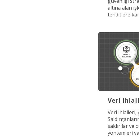
güvenliği str
altına alan iş
tehditlere kar
Veri ihlal
Veri ihlalleri
Saldırganları
saldırılar ve 
yöntemleri va