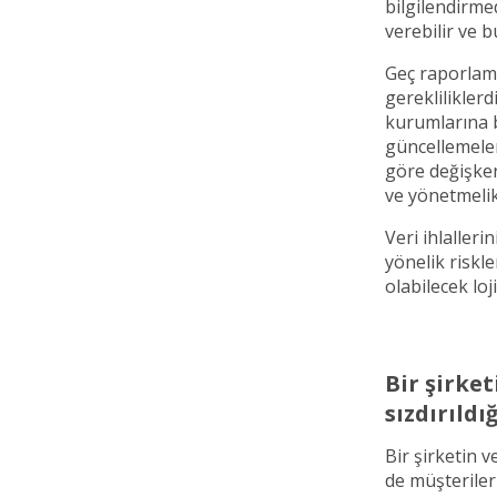
bilgilendirme
verebilir ve 
Geç raporlama
gerekliliklerdi
kurumlarına bi
güncellemeler
göre değişken
ve yönetmelik
Veri ihlalleri
yönelik riskl
olabilecek loj
Bir şirket
sızdırıldı
Bir şirketin v
de müşterileri