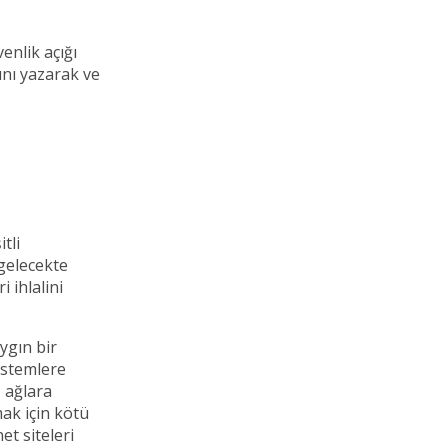
enlik açığı
ını yazarak ve
tli
 gelecekte
 ihlalini
aygın bir
sistemlere
, ağlara
mak için kötü
et siteleri