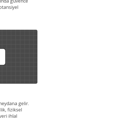
asında güvence
potansiyel
 meydana gelir.
k, fiziksel
eri ihlal