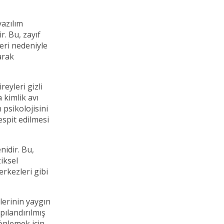
yazılım
r. Bu, zayıf
eri nedeniyle
arak
eyleri gizli
a kimlik avı
 psikolojisini
espit edilmesi
enidir. Bu,
ziksel
erkezleri gibi
llerinin yaygın
pılandırılmış
 önlemek için