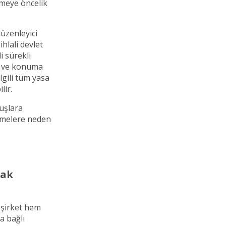
emeye öncelik
düzenleyici
ihlali devlet
i sürekli
ir ve konuma
lgili tüm yasa
lir.
luşlara
ikmelere neden
rak
m şirket hem
a bağlı