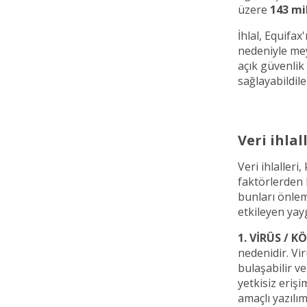
üzere
143 mi
İhlal, Equifax
nedeniyle mey
açık güvenlik
sağlayabildile
Veri ihlal
Veri ihlalleri
faktörlerden 
bunları önleme
etkileyen yay
1. VİRÜS / 
nedenidir. Vir
bulaşabilir ve
yetkisiz erişi
amaçlı yazılım