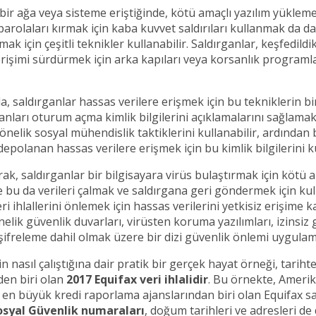
bir ağa veya sisteme eriştiğinde, kötü amaçlı yazılım yüklemek
arolaları kırmak için kaba kuvvet saldırıları kullanmak da d
mak için çeşitli teknikler kullanabilir. Saldırganlar, keşfedild
erişimi sürdürmek için arka kapıları veya korsanlık programla
 saldırganlar hassas verilere erişmek için bu tekniklerin bir
şanları oturum açma kimlik bilgilerini açıklamalarını sağlamak
nelik sosyal mühendislik taktiklerini kullanabilir, ardından 
epolanan hassas verilere erişmek için bu kimlik bilgilerini ku
rak, saldırganlar bir bilgisayara virüs bulaştırmak için kötü a
e bu da verileri çalmak ve saldırgana geri göndermek için kulla
ri ihlallerini önlemek için hassas verilerini yetkisiz erişime k
lik güvenlik duvarları, virüsten koruma yazılımları, izinsiz g
 şifreleme dahil olmak üzere bir dizi güvenlik önlemi uygulama
nin nasıl çalıştığına dair pratik bir gerçek hayat örneği, tarih
nden biri olan
2017 Equifax veri ihlalidir
. Bu örnekte, Amerik
n en büyük kredi raporlama ajanslarından biri olan Equifax sa
osyal Güvenlik numaraları
, doğum tarihleri ve adresleri de