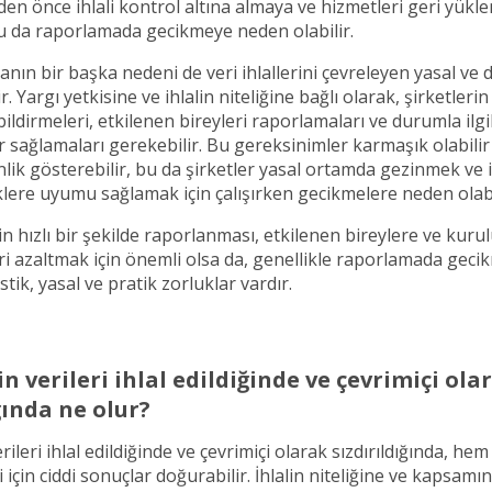
den önce ihlali kontrol altına almaya ve hizmetleri geri yükl
bu da raporlamada gecikmeye neden olabilir.
nın bir başka nedeni de veri ihlallerini çevreleyen yasal ve 
r. Yargı yetkisine ve ihlalin niteliğine bağlı olarak, şirketlerin 
ldirmeleri, etkilenen bireyleri raporlamaları ve durumla ilgil
 sağlamaları gerekebilir. Bu gereksinimler karmaşık olabil
lik gösterebilir, bu da şirketler yasal ortamda gezinmek ve i
lere uyumu sağlamak için çalışırken gecikmelere neden olabi
nin hızlı bir şekilde raporlanması, etkilenen bireylere ve kuru
eri azaltmak için önemli olsa da, genellikle raporlamada gec
istik, yasal ve pratik zorluklar vardır.
in verileri ihlal edildiğinde ve çevrimiçi ola
ğında ne olur?
erileri ihlal edildiğinde ve çevrimiçi olarak sızdırıldığında, he
 için ciddi sonuçlar doğurabilir. İhlalin niteliğine ve kapsamın