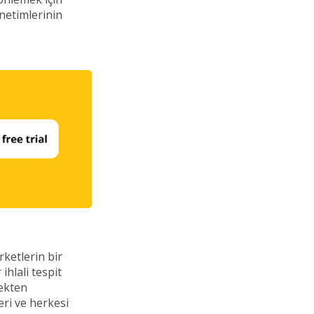
enetimlerinin
irketlerin bir
ihlali tespit
mekten
eri ve herkesi