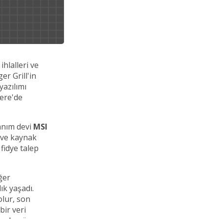
hlalleri ve
er Grill'in
yazılımı
tere'de
anım devi
MSI
ı ve kaynak
fidye talep
ğer
ık yaşadı.
olur, son
bir veri