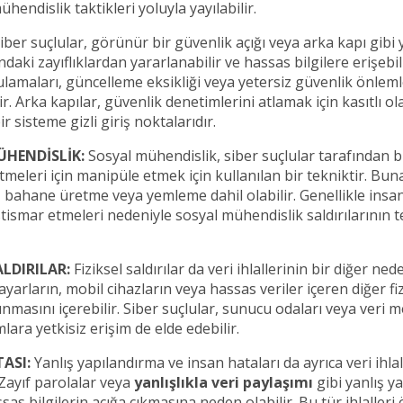
hendislik taktikleri yoluyla yayılabilir.
iber suçlular, görünür bir güvenlik açığı veya arka kapı gibi 
aki zayıflıklardan yararlanabilir ve hassas bilgilere erişebili
amaları, güncelleme eksikliği veya yetersiz güvenlik önleml
ir. Arka kapılar, güvenlik denetimlerini atlamak için kasıtlı ol
r sisteme gizli giriş noktalarıdır.
ÜHENDİSLİK:
Sosyal mühendislik, siber suçlular tarafından bir
 etmeleri için manipüle etmek için kullanılan bir tekniktir. Bun
ı, bahane üretme veya yemleme dahil olabilir. Genellikle insan
stismar etmeleri nedeniyle sosyal mühendislik saldırılarının t
SALDIRILAR:
Fiziksel saldırılar da veri ihlallerinin bir diğer ned
ayarların, mobil cihazların veya hassas veriler içeren diğer fi
lınmasını içerebilir. Siber suçlular, sunucu odaları veya veri m
lara yetkisiz erişim de elde edebilir.
TASI:
Yanlış yapılandırma ve insan hataları da ayrıca veri ihla
 Zayıf parolalar veya
yanlışlıkla veri paylaşımı
gibi yanlış ya
sas bilgilerin açığa çıkmasına neden olabilir. Bu tür ihlalleri