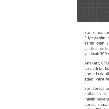
Son zamanlard
fidye yazılımı
sahibi olan 'Y
saldırısının k
yaklaşık
300 
Anakart, GPU 
de ciddi bir f
kodu da dahi
eden
'Para M
Son derece p
kullanıcıları
İhlalin nedeni
derece zaman a