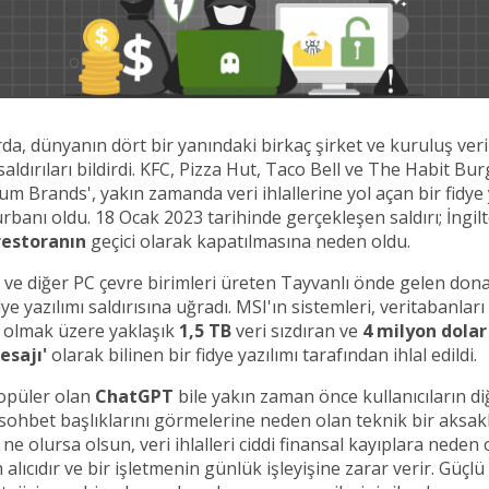
a, dünyanın dört bir yanındaki birkaç şirket ve kuruluş veri i
 saldırıları bildirdi. KFC, Pizza Hut, Taco Bell ve The Habit Burg
um Brands', yakın zamanda veri ihlallerine yol açan bir fidye 
urbanı oldu. 18 Ocak 2023 tarihinde gerçekleşen saldırı; İngil
restoranın
geçici olarak kapatılmasına neden oldu.
ve diğer PC çevre birimleri üreten Tayvanlı önde gelen don
idye yazılımı saldırısına uğradı. MSI'ın sistemleri, veritabanlar
l olmak üzere yaklaşık
1,5 TB
veri sızdıran ve
4 milyon dolar
esajı'
olarak bilinen bir fidye yazılımı tarafından ihlal edildi.
opüler olan
ChatGPT
bile yakın zaman önce kullanıcıların di
n sohbet başlıklarını görmelerine neden olan teknik bir aksakl
 ne olursa olsun, veri ihlalleri ciddi finansal kayıplara neden 
lıcıdır ve bir işletmenin günlük işleyişine zarar verir. Güçlü 