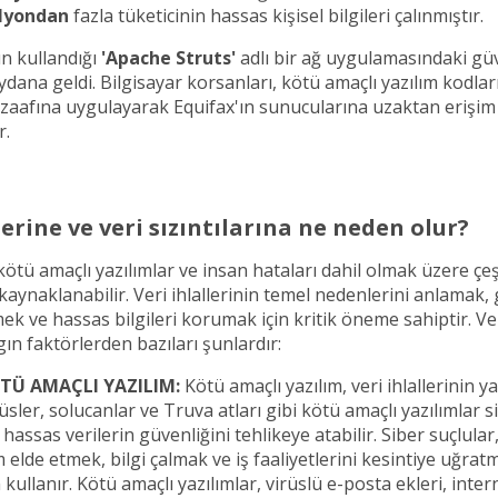
lyondan
fazla tüketicinin hassas kişisel bilgileri çalınmıştır.
'ın kullandığı
'Apache Struts'
adlı bir ağ uygulamasındaki güv
dana geldi. Bilgisayar korsanları, kötü amaçlı yazılım kodlar
 zaafına uygulayarak Equifax'ın sunucularına uzaktan erişim
r.
lerine ve veri sızıntılarına ne neden olur?
, kötü amaçlı yazılımlar ve insan hataları dahil olmak üzere çeşi
kaynaklanabilir. Veri ihlallerinin temel nedenlerini anlamak,
k ve hassas bilgileri korumak için kritik öneme sahiptir. Veri
gın faktörlerden bazıları şunlardır:
KÖTÜ AMAÇLI YAZILIM:
Kötü amaçlı yazılım, veri ihlallerinin y
üsler, solucanlar ve Truva atları gibi kötü amaçlı yazılımlar 
 hassas verilerin güvenliğini tehlikeye atabilir. Siber suçlular
m elde etmek, bilgi çalmak ve iş faaliyetlerini kesintiye uğrat
 kullanır. Kötü amaçlı yazılımlar, virüslü e-posta ekleri, intern