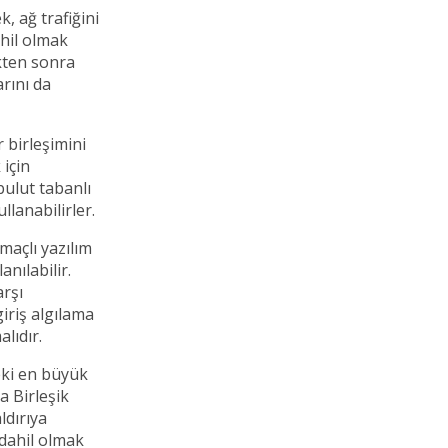
, ağ trafiğini
ahil olmak
ikten sonra
rını da
 birleşimini
 için
bulut tabanlı
llanabilirler.
maçlı yazılım
nılabilir.
arşı
iriş algılama
lıdır.
teki en büyük
a Birleşik
ldırıya
 dahil olmak