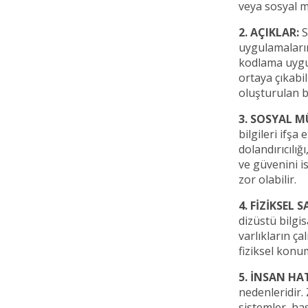
veya sosyal mü
2. AÇIKLAR:
S
uygulamalarınd
kodlama uygul
ortaya çıkabil
oluşturulan bi
3. SOSYAL M
bilgileri ifşa
dolandırıcılığ
ve güvenini i
zor olabilir.
4. FİZİKSEL 
dizüstü bilgis
varlıkların ça
fiziksel konum
5. İNSAN HA
nedenleridir.
sistemler, has