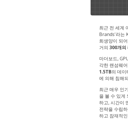
최근 전 세계 
Brands'라
희생양이 되어 
거의
300개의
마더보드, GP
각한 랜섬웨어
1.5TB
의 데이
에 의해 침해
최근 매우 인
을 볼 수 있
하고, 시간이 
전략을 수립하
하고 잠재적인