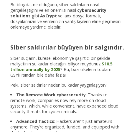
Bu blogda, ne olduğunu, siber saldırıların nasıl
gerçekleştiğini ve en önemlisi nasıl
cybersecurity
solutions
gibi
AxCrypt
ve .axx dosya formatı,
dosyalarınızın ve verilerinizin yanlış kişilerin eline geçmesini
önlemeye yardımcı olabilir.
Siber saldırılar büyüyen bir salgındır.
Siber suçların, küresel ekonomiye şaşırtıcı bir şekilde
maliyetinin şu kadar olacağını biliyor muydunuz
$10.5
trillion annually by 2025
? Bu, bazı ülkelerin toplam
GSYİH’sından bile daha fazla!
Peki, siber saldırılar neden bu kadar yaygınlaşıyor?
The Remote Work cybersecurity
: Thanks to
remote work, companies now rely more on cloud
systems, which, while convenient, have expanded cloud
security threats for cybercriminals.
Advanced Tactics
: Hackers aren’t just amateurs
anymore. They’re organized, funded, and equipped with