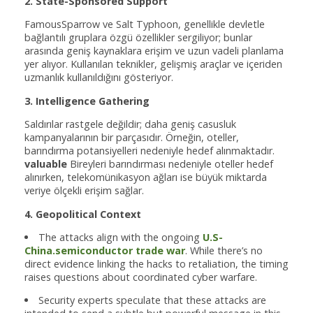
2. State-Sponsored Support
FamousSparrow ve Salt Typhoon, genellikle devletle
bağlantılı gruplara özgü özellikler sergiliyor; bunlar
arasında geniş kaynaklara erişim ve uzun vadeli planlama
yer alıyor. Kullanılan teknikler, gelişmiş araçlar ve içeriden
uzmanlık kullanıldığını gösteriyor.
3. Intelligence Gathering
Saldırılar rastgele değildir; daha geniş casusluk
kampanyalarının bir parçasıdır. Örneğin, oteller,
barındırma potansiyelleri nedeniyle hedef alınmaktadır.
valuable
Bireyleri barındırması nedeniyle oteller hedef
alınırken, telekomünikasyon ağları ise büyük miktarda
veriye ölçekli erişim sağlar.
4. Geopolitical Context
The attacks align with the ongoing
U.S-
China.semiconductor trade war
. While there’s no
direct evidence linking the hacks to retaliation, the timing
raises questions about coordinated cyber warfare.
Security experts speculate that these attacks are