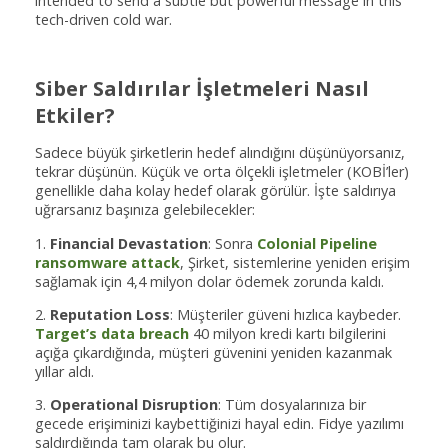
intended to send a subtle but powerful message in this
tech-driven cold war.
Siber Saldırılar İşletmeleri Nasıl
Etkiler?
Sadece büyük şirketlerin hedef alındığını düşünüyorsanız,
tekrar düşünün. Küçük ve orta ölçekli işletmeler (KOBİ’ler)
genellikle daha kolay hedef olarak görülür. İşte saldırıya
uğrarsanız başınıza gelebilecekler:
1.
Financial Devastation
: Sonra
Colonial Pipeline
ransomware attack
, Şirket, sistemlerine yeniden erişim
sağlamak için 4,4 milyon dolar ödemek zorunda kaldı.
2.
Reputation Loss
: Müşteriler güveni hızlıca kaybeder.
Target’s data breach
40 milyon kredi kartı bilgilerini
açığa çıkardığında, müşteri güvenini yeniden kazanmak
yıllar aldı.
3.
Operational Disruption
: Tüm dosyalarınıza bir
gecede erişiminizi kaybettiğinizi hayal edin. Fidye yazılımı
saldırdığında tam olarak bu olur.