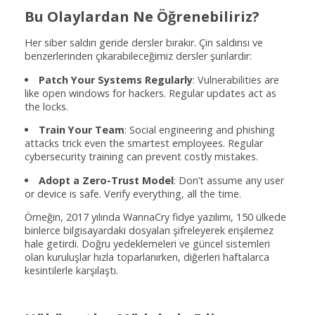
Bu Olaylardan Ne Öğrenebiliriz?
Her siber saldırı geride dersler bırakır. Çin saldırısı ve
benzerlerinden çıkarabileceğimiz dersler şunlardır:
Patch Your Systems Regularly
: Vulnerabilities are
like open windows for hackers. Regular updates act as
the locks.
Train Your Team
: Social engineering and phishing
attacks trick even the smartest employees. Regular
cybersecurity training can prevent costly mistakes.
Adopt a Zero-Trust Model
: Don’t assume any user
or device is safe. Verify everything, all the time.
Örneğin, 2017 yılında WannaCry fidye yazılımı, 150 ülkede
binlerce bilgisayardaki dosyaları şifreleyerek erişilemez
hale getirdi. Doğru yedeklemeleri ve güncel sistemleri
olan kuruluşlar hızla toparlanırken, diğerleri haftalarca
kesintilerle karşılaştı.