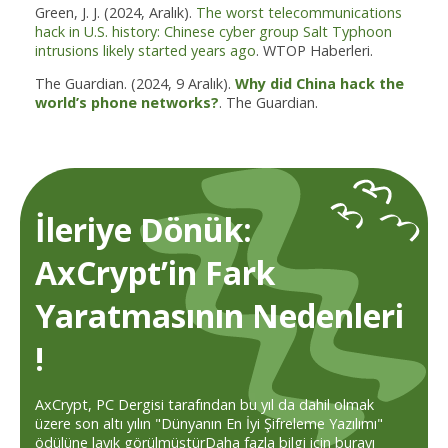
Green, J. J. (2024, Aralık).
The worst telecommunications
hack in U.S. history: Chinese cyber group Salt Typhoon
intrusions likely started years ago
. WTOP Haberleri.
The Guardian. (2024, 9 Aralık).
Why did China hack the
world’s phone networks?
. The Guardian.
İleriye Dönük:
AxCrypt’in Fark
Yaratmasının Nedenleri
!
AxCrypt, PC Dergisi tarafından bu yıl da dahil olmak
üzere son altı yılın "Dünyanın En İyi Şifreleme Yazılımı"
ödülüne layık görülmüştür
Daha fazla bilgi için burayı