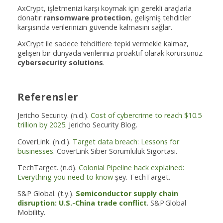
AxCrypt, işletmenizi karşı koymak için gerekli araçlarla
donatır
ransomware protection
, gelişmiş tehditler
karşısında verilerinizin güvende kalmasını sağlar.
AxCrypt ile sadece tehditlere tepki vermekle kalmaz,
gelişen bir dünyada verilerinizi proaktif olarak korursunuz.
cybersecurity solutions
.
Referensler
Jericho Security. (n.d.).
Cost of cybercrime to reach $10.5
trillion by 2025
. Jericho Security Blog.
CoverLink. (n.d.).
Target data breach: Lessons for
businesses
. CoverLink Siber Sorumluluk Sigortası.
TechTarget. (n.d).
Colonial Pipeline hack explained:
Everything you need to know
şey. TechTarget.
S&P Global. (t.y.).
Semiconductor supply chain
disruption: U.S.-China trade conflict
. S&P Global
Mobility.