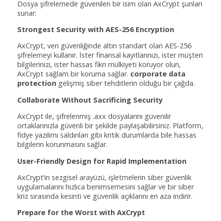
Dosya şifrelemede güvenilen bir isim olan AxCrypt şunları
sunar:
Strongest Security with AES-256 Encryption
AxCrypt, veri güvenliğinde altın standart olan AES-256
şifrelemeyi kullanır. İster finansal kayıtlarınızı, ister müşteri
bilgilerinizi, ister hassas fikri mülkiyeti koruyor olun,
AxCrypt sağlam bir koruma sağlar.
corporate data
protection
gelişmiş siber tehditlerin olduğu bir çağda.
Collaborate Without Sacrificing Security
AxCrypt ile, şifrelenmiş .axx dosyalarını güvenilir
ortaklarınızla güvenli bir şekilde paylaşabilirsiniz. Platform,
fidye yazılımı saldırıları gibi kritik durumlarda bile hassas
bilgilerin korunmasını sağlar.
User-Friendly Design for Rapid Implementation
AxCrypt’in sezgisel arayüzü, işletmelerin siber güvenlik
uygulamalarını hızlıca benimsemesini sağlar ve bir siber
kriz sırasında kesinti ve güvenlik açıklarını en aza indirir.
Prepare for the Worst with AxCrypt