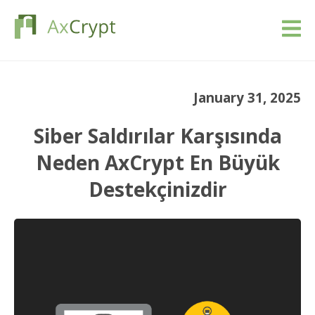
İndir
January 31, 2025
Fiyatlandırma
Siber Saldırılar Karşısında
Ürünümüz
Neden AxCrypt En Büyük
Destekçinizdir
Endüstriler
Kaynaklar
Blog
Giriş yap