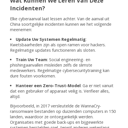
Wat Kunnen We Leren Van Deze
Incidenten?
Elke cyberaanval laat lessen achter. Van de aanval uit
China soortgelijke incidenten kunnen we het volgende
meenemen:
Update Uw Systemen Regelmatig
:
Kwetsbaarheden zijn als open ramen voor hackers.
Regelmatige updates functioneren als sloten.
Train Uw Team
: Social engineering- en
phishingaanvallen misleiden zelfs de slimste
medewerkers. Regelmatige cybersecuritytraining kan
dure fouten voorkomen.
Hanteer een Zero-Trust-Model
: Ga er niet vanuit
dat een gebruiker of apparaat veilig is. Verifieer alles,
altijd.
Bijvoorbeeld, in 2017 versleutelde de WannaCry-
ransomware bestanden op duizenden computers in 150
landen, waardoor ze ontoegankelijk werden.
Organisaties met goede back-ups en bijgewerkte
systemen herstelden snel, terwijl anderen wekenlang