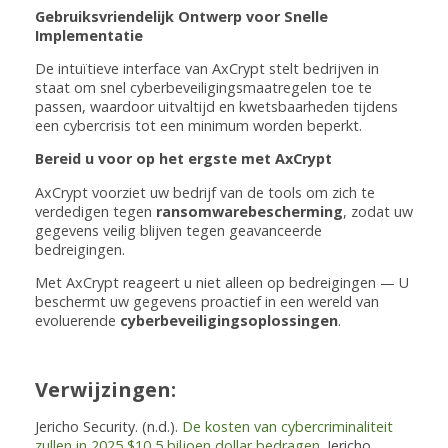
Gebruiksvriendelijk Ontwerp voor Snelle
Implementatie
De intuïtieve interface van AxCrypt stelt bedrijven in
staat om snel cyberbeveiligingsmaatregelen toe te
passen, waardoor uitvaltijd en kwetsbaarheden tijdens
een cybercrisis tot een minimum worden beperkt.
Bereid u voor op het ergste met AxCrypt
AxCrypt voorziet uw bedrijf van de tools om zich te
verdedigen tegen
ransomwarebescherming
, zodat uw
gegevens veilig blijven tegen geavanceerde
bedreigingen.
Met AxCrypt reageert u niet alleen op bedreigingen — U
beschermt uw gegevens proactief in een wereld van
evoluerende
cyberbeveiligingsoplossingen
.
Verwijzingen:
Jericho Security. (n.d.).
De kosten van cybercriminaliteit
zullen in 2025 $10,5 biljoen dollar bedragen
. Jericho