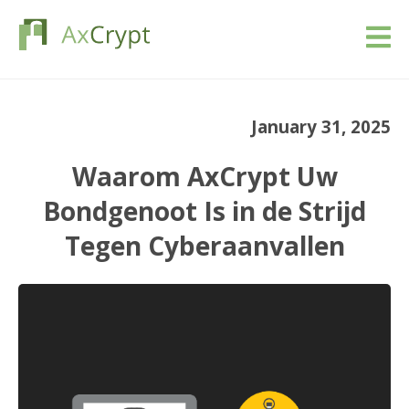
Downloaden
January 31, 2025
Prijs
Waarom AxCrypt Uw
Ons product
Bondgenoot Is in de Strijd
Tegen Cyberaanvallen
Industrieën
Bronnen
Blog
Schrijf in