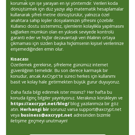
korumak için işe yarayan en iyi yöntemdir. Verileri koda
dönüştürmek için düz yazıyı alıp matematik hesaplamalar
kullanarak şifreli metne dönüştürülür, yalnızca özel
anahtara sahip kişiler dosyalarınızın şifresini çözebilir.
Kullanıcı dostu sistemimiz, işlemlerin kolaylıkla yapılmasını
sağlarken mümkün olan en yüksek seviyede kontrolü
garanti eder ve hiçbir dezavantajlı veri ihlalinin ortaya
çıkmaması için sizden başka hiçkimsenin kişisel verilerinize
erişemediğinden emin olur.
Kısacası
Özetlemek gerekirse, şifreleme günümüz internet
güvenliğinin temelidir. Bu son derece karmaşık bir
konudur, ancak AxCrypt'te süreci herkes için kullanımı
basit ve kolay hale getirmekten büyük gurur duyuyoruz.
Daha fazla bilgi edinmek ister misiniz? Her hafta bu
konuda ilginç bilgiler yayınlıyoruz. Merakınızı körükleyin ve
https://axcrypt.net/blog/
blog yazılarımıza bir göz
atın.
Herhangi bir
sorunuz varsa support@axcrypt.net
veya
business@axcrypt.net
adresinden bizimle
iletişime geçmeyi unutmayın!