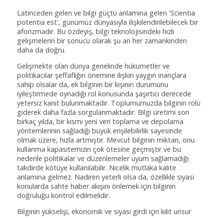
Latinceden gelen ve bilgi güçtü anlamına gelen 'Scientia
potentia est', günümüz dünyasıyla ilişkilendirilebilecek bir
aforizmadır. Bu özdeyiş, bilgi teknolojisindeki hızlı
gelişmelerin bir sonucu olarak şu an her zamankinden
daha da doğru.
Gelişmekte olan dünya genelinde hükümetler ve
politikacılar şeffaflığın önemine ilişkin yaygın inançlara
sahip olsalar da, ek bilginin bir kişinin durumunu
iyileştirmede oynadığı rol konusunda şaşırtıcı derecede
yetersiz kanıt bulunmaktadır. Toplumumuzda bilginin rolü
giderek daha fazla sorgulanmaktadır. Bilgi üretimi son
birkaç yılda, bir kısmı yeni veri toplama ve depolama
yöntemlerinin sağladığı büyük erişilebilirlik sayesinde
olmak üzere, hızla artmıştır. Mevcut bilginin miktarı, onu
kullanma kapasitemizin çok ötesine geçmiştir ve bu
nedenle politikalar ve düzenlemeler uyum sağlamadığı
takdirde kötüye kullanılabilir. Nicelik mutlaka kalite
anlamına gelmez. Nadiren yeterli olsa da, özellikle siyasi
konularda sahte haber akışını önlemek için bilginin
doğruluğu kontrol edilmelidir.
Bilginin yükselişi, ekonomik ve siyasi girdi için kilit unsur