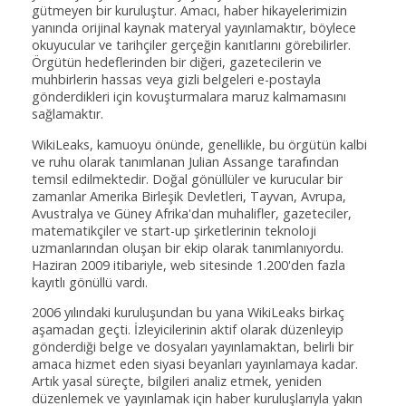
gütmeyen bir kuruluştur. Amacı, haber hikayelerimizin
yanında orijinal kaynak materyal yayınlamaktır, böylece
okuyucular ve tarihçiler gerçeğin kanıtlarını görebilirler.
Örgütün hedeflerinden bir diğeri, gazetecilerin ve
muhbirlerin hassas veya gizli belgeleri e-postayla
gönderdikleri için kovuşturmalara maruz kalmamasını
sağlamaktır.
WikiLeaks, kamuoyu önünde, genellikle, bu örgütün kalbi
ve ruhu olarak tanımlanan Julian Assange tarafından
temsil edilmektedir. Doğal gönüllüler ve kurucular bir
zamanlar Amerika Birleşik Devletleri, Tayvan, Avrupa,
Avustralya ve Güney Afrika'dan muhalifler, gazeteciler,
matematikçiler ve start-up şirketlerinin teknoloji
uzmanlarından oluşan bir ekip olarak tanımlanıyordu.
Haziran 2009 itibariyle, web sitesinde 1.200'den fazla
kayıtlı gönüllü vardı.
2006 yılındaki kuruluşundan bu yana WikiLeaks birkaç
aşamadan geçti. İzleyicilerinin aktif olarak düzenleyip
gönderdiği belge ve dosyaları yayınlamaktan, belirli bir
amaca hizmet eden siyasi beyanları yayınlamaya kadar.
Artık yasal süreçte, bilgileri analiz etmek, yeniden
düzenlemek ve yayınlamak için haber kuruluşlarıyla yakın