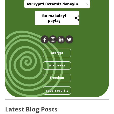
AxCrypt'i ücretsiz deneyin
Bu makaleyi
paylaş
axcrypt
wikiLeaks
freedom
cybersecurity
Latest Blog Posts