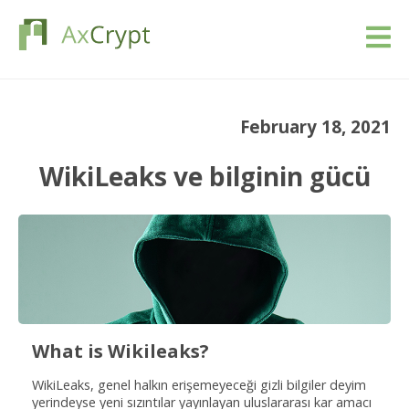
İndir
February 18, 2021
Fiyatlandırma
WikiLeaks ve bilginin gücü
Ürünümüz
Endüstriler
Kaynaklar
Blog
What is Wikileaks?
WikiLeaks, genel halkın erişemeyeceği gizli bilgiler deyim
Giriş yap
yerindeyse yeni sızıntılar yayınlayan uluslararası kar amacı