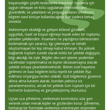
başarısızlığın çeşitli nedenlerini maskeler: toplama için
uygun olmayan ve kötü uygulanan metodolojiler;
güvenilirlik; ve yalanların ve propagandanın üretilmesi,
bilginin nasıl kötüye kullanılacağına dair sadece birkaç
örnektir.
Mahremiyet eksikliği ve gelişen kitlesel gözetim,
uygunluk, itaat ve boyun eğmeyi teşvik eden bir toplumu
yeniden şekillendirir. İnsanların ne yaptığınızı bilmesinden
korkmamak için zararsız, ilgi çekmeyen ve tehdit
oluşturmayan bir kişi olmayı kabul etmeyin. Bu yüksek
bağlantılı toplum sürekli olarak köklü bir şekilde değişiyor,
bilgi akıcılığı da öyle. Bilgiler dev veri işleme yazılımları
tarafından toplanmakta ve kişinin dezavantajına olacak
şekilde ortaya çıkarılabilmektedir. Birinin özel hayatına
girilmesi ve bazı bilgilerin kötü niyetli bir şekilde ifşa
edilmesi önyargıya neden olabilir. Gizli bilgilerinizi güvence
altına alma kararını alarak, bundan yalnızca siz
yararlanmazsınız, ancak bir şekilde tüm toplum için bir
hizmette bulunmuş ve gerçekleştirmiş olursunuz.
Uçtan uca şifreleme, verilerinizin kontrolünü size geri
vererek onları merak kişiler ve gözlerden korur. Şifreleme,
herhangi bir formdaki verilerinizi istenmeyen erişimden