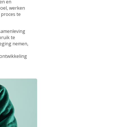
ten en
doel, werken
 proces te
 samenleving
ruik te
weging nemen,
ontwikkeling