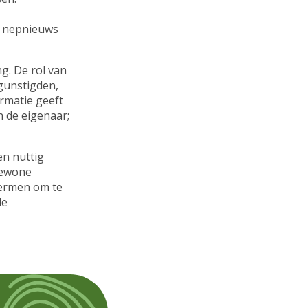
n nepnieuws
g. De rol van
gunstigden,
rmatie geeft
n de eigenaar;
en nuttig
 Gewone
hermen om te
le