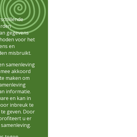
rschillende
orden
 van gegevens
thoden voor het
gens en
den misbruikt.
een samenleving
t mee akkoord
n te maken om
samenleving
an informatie.
are en kan in
oor inbreuk te
 te geven. Door
rofiteert u er
e samenleving.
ns tegen