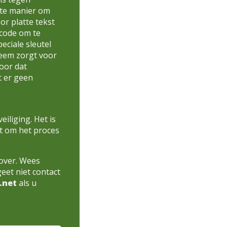
este manier om
r platte tekst
code om te
eciale sleutel
eem zorgt voor
oor dat
t er geen
iliging. Het is
pt om het proces
rover. Wees
geet niet contact
.net
als u