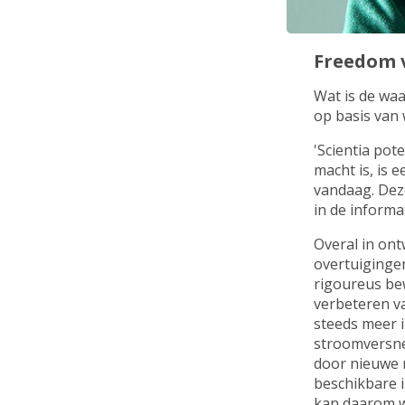
Freedom v
Wat is de wa
op basis van 
'Scientia pot
macht is, is 
vandaag. Deze
in de informa
Overal in ont
overtuigingen
rigoureus bew
verbeteren va
steeds meer i
stroomversnel
door nieuwe 
beschikbare i
kan daarom wo