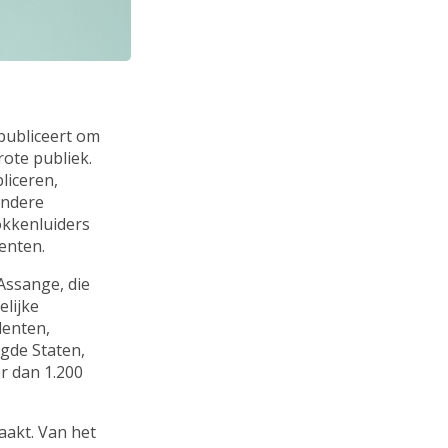
 publiceert om
rote publiek.
liceren,
andere
lokkenluiders
enten.
Assange, die
elijke
denten,
igde Staten,
er dan 1.200
aakt. Van het