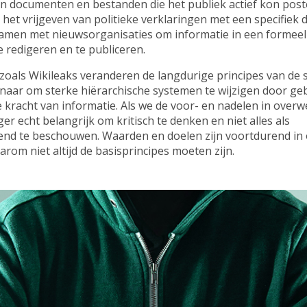
an documenten en bestanden die het publiek actief kon pos
het vrijgeven van politieke verklaringen met een specifiek 
amen met nieuwsorganisaties om informatie in een formeel
e redigeren en te publiceren.
 zoals Wikileaks veranderen de langdurige principes van de
naar om sterke hiërarchische systemen te wijzigen door geb
 kracht van informatie. Als we de voor- en nadelen in over
ger echt belangrijk om kritisch te denken en niet alles als
end te beschouwen. Waarden en doelen zijn voortdurend in 
rom niet altijd de basisprincipes moeten zijn.