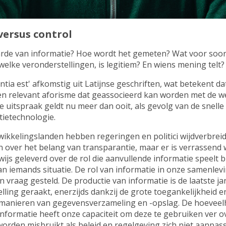
ersus control
arde van informatie? Hoe wordt het gemeten? Wat voor soort
welke veronderstellingen, is legitiem? En wiens mening telt?
entia est' afkomstig uit Latijnse geschriften, wat betekent da
een relevant aforisme dat geassocieerd kan worden met de w
 uitspraak geldt nu meer dan ooit, als gevolg van de snell
tietechnologie.
wikkelingslanden hebben regeringen en politici wijdverbrei
 over het belang van transparantie, maar er is verrassend 
ijs geleverd over de rol die aanvullende informatie speelt bi
n iemands situatie. De rol van informatie in onze samenlev
n vraag gesteld. De productie van informatie is de laatste ja
ling geraakt, enerzijds dankzij de grote toegankelijkheid e
manieren van gegevensverzameling en -opslag. De hoeveel
nformatie heeft onze capaciteit om deze te gebruiken ver o
rden misbruikt als beleid en regelgeving zich niet aanpas