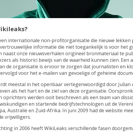
ikileaks?
een internationale non-profitorganisatie die nieuwe lekken
vertrouwelijke informatie die niet toegankelijk is voor het g
m naast onze nieuwsverhalen origineel bronmateriaal te pub
ezers als historici bewijs van de waarheid kunnen zien. Een 
van de organisatie is ervoor te zorgen dat journalisten en k
vervolgd voor het e-mailen van gevoelige of geheime docum
rdt meestal in het openbaar vertegenwoordigd door Julian 
ven als het hart en de ziel van deze organisatie. Oorspronk
 en oprichters werden ooit beschreven als een team van dissi
 wiskundigen en startende bedrijfstechnologen uit de Veren
a, Australië en Zuid-Afrika. In juni 2009 had de website me
 vrijwilligers.
chting in 2006 heeft WikiLeaks verschillende fasen doorgem