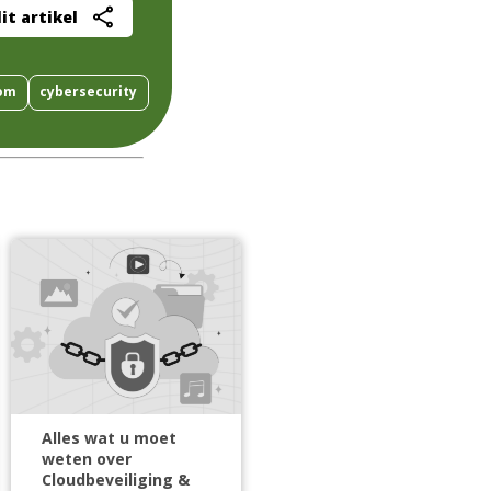
it artikel
om
cybersecurity
Alles wat u moet
weten over
Cloudbeveiliging &