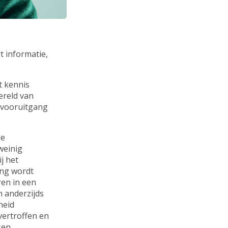
 informatie,
t kennis
ereld van
e vooruitgang
de
weinig
j het
ing wordt
ren in een
n anderzijds
heid
vertroffen en
sen.