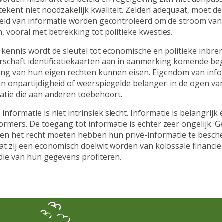
tekent niet noodzakelijk kwaliteit. Zelden adequaat, moet de
id van informatie worden gecontroleerd om de stroom va
 vooral met betrekking tot politieke kwesties.
ennis wordt de sleutel tot economische en politieke inbren
erschaft identificatiekaarten aan in aanmerking komende be
ling van hun eigen rechten kunnen eisen. Eigendom van info
n onpartijdigheid of weerspiegelde belangen in de ogen va
matie die aan anderen toebehoort.
informatie is niet intrinsiek slecht. Informatie is belangrijk 
ormers. De toegang tot informatie is echter zeer ongelijk.
n het recht moeten hebben hun privé-informatie te besc
t zij een economisch doelwit worden van kolossale financië
die van hun gegevens profiteren.