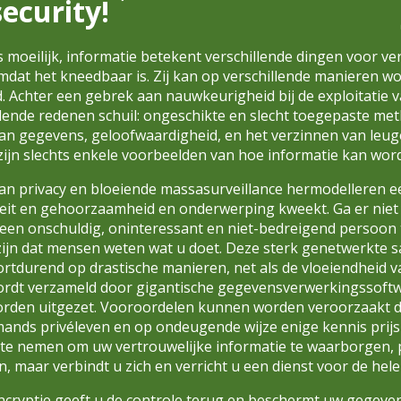
ecurity!
 is moeilijk, informatie betekent verschillende dingen voor ve
mdat het kneedbaar is. Zij kan op verschillende manieren w
. Achter een gebrek aan nauwkeurigheid bij de exploitatie
llende redenen schuil: ongeschikte en slecht toegepaste me
an gegevens, geloofwaardigheid, en het verzinnen van leu
ijn slechts enkele voorbeelden van hoe informatie kan wor
an privacy en bloeiende massasurveillance hermodelleren 
teit en gehoorzaamheid en onderwerping kweekt. Ga er nie
 een onschuldig, oninteressant en niet-bedreigend persoo
 zijn dat mensen weten wat u doet. Deze sterk genetwerkte 
rtdurend op drastische manieren, net als de vloeiendheid v
ordt verzameld door gigantische gegevensverwerkingssoftw
orden uitgezet. Vooroordelen kunnen worden veroorzaakt d
ands privéleven en op ondeugende wijze enige kennis prijs
 te nemen om uw vertrouwelijke informatie te waarborgen, p
an, maar verbindt u zich en verricht u een dienst voor de hel
ncryptie geeft u de controle terug en beschermt uw gegeve