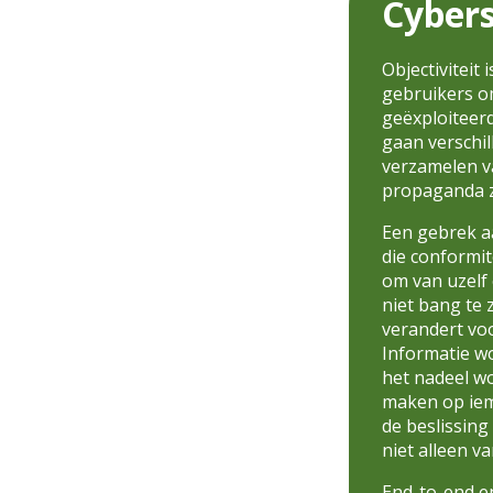
Cybers
Objectiviteit
gebruikers o
geëxploiteerd
gaan verschi
verzamelen v
propaganda z
Een gebrek a
die conformi
om van uzelf
niet bang te
verandert voo
Informatie w
het nadeel w
maken op iem
de beslissing
niet alleen v
End-to-end e