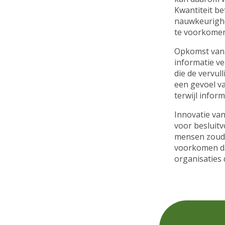
Kwantiteit be
nauwkeurighe
te voorkomen,
Opkomst van k
informatie v
die de vervul
een gevoel va
terwijl infor
Innovatie van 
voor besluitv
mensen zoude
voorkomen da
organisaties 