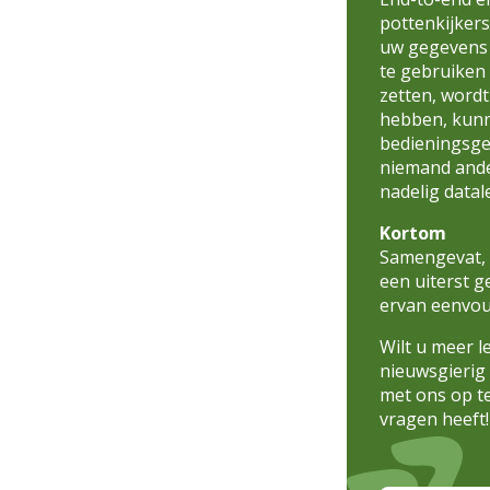
pottenkijkers
uw gegevens 
te gebruiken
zetten, wordt
hebben, kunn
bedieningsge
niemand ande
nadelig datal
Kortom
Samengevat, e
een uiterst g
ervan eenvou
Wilt u meer l
nieuwsgierig
met ons op t
vragen heeft!