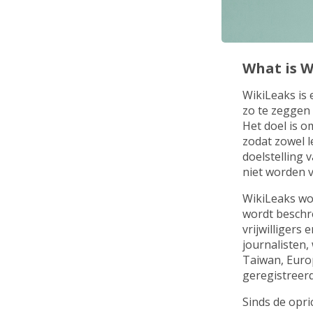
What is W
WikiLeaks is 
zo te zeggen 
Het doel is o
zodat zowel l
doelstelling 
niet worden 
WikiLeaks wo
wordt beschre
vrijwilligers
journalisten,
Taiwan, Europ
geregistreerde
Sinds de opri