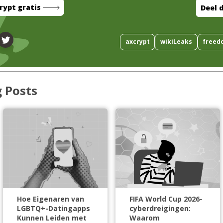
rypt gratis
Deel d
axcrypt
wikiLeaks
freed
g Posts
Hoe Eigenaren van
FIFA World Cup 2026-
LGBTQ+-Datingapps
cyberdreigingen:
Kunnen Leiden met
Waarom