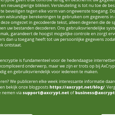
 en nieuwsgierige blikken. Versleuteling is tot nu toe de b
te beveiligen tegen elke vorm van ongewenste toegang. Doo
 en wiskundige berekeningen te gebruiken om gegevens in 
 deze omgezet in gecodeerde tekst, alleen degenen die de sp
en uw bestanden decoderen. Ons gebruiksvriendelijke syst
mak, garandeert de hoogst mogelijke controle en zorgt erv
rs dan u toegang heeft tot uw persoonlijke gegevens zoda
ek ontstaat.
ncryptie is fundamenteel voor de hedendaagse internetbeve
ecompliceerd onderwerp, maar we zijn er trots op bij AxCry
dig en gebruiksvriendelijk voor iedereen te maken.
eren? We publiceren elke week interessante informatie daa
 en bekijk onze blogposts
https://axcrypt.net/blog/
. Ver
e nemen via
support@axcrypt.net
of
business@axcrypt