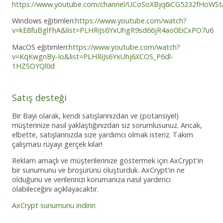
https://www.youtube.com/channel/UCoSoXBjq6iCG5232fHoWSt
Windows eğitimleri:
https://www.youtube.com/watch?
v=kE8fuBglFhA&list=PLHRiJs6YxUhgR9sd66jR4ao0EiCxPO7u6
MacOS eğitimleri:
https://www.youtube.com/watch?
v=KqKwgnBy-Io&list=PLHRiJs6YxUhj6XCOS_P6dl-
1HZSOYQl0d
Satış desteği
Bir Bayi olarak, kendi satışlarınızdan ve (potansiyel)
müşterinize nasıl yaklaştığınızdan siz sorumlusunuz. Ancak,
elbette, satışlarınızda size yardımcı olmak isteriz. Takım
çalışması rüyayı gerçek kılar!
Reklam amaçlı ve müşterilerinize göstermek için AxCrypt'in
bir sunumunu ve broşürünü oluşturduk. AxCrypt'in ne
olduğunu ve verilerinizi korumanıza nasıl yardımcı
olabileceğini açıklayacaktır.
AxCrypt sunumunu indirin