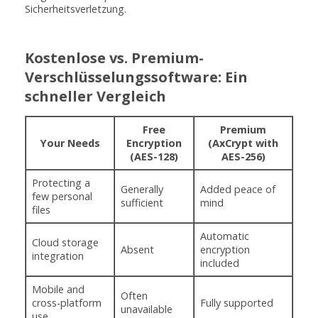
Sicherheitsverletzung.
Kostenlose vs. Premium-
Verschlüsselungssoftware: Ein
schneller Vergleich
Free
Premium
Your Needs
Encryption
(AxCrypt with
(AES-128)
AES-256)
Protecting a
Generally
Added peace of
few personal
sufficient
mind
files
Automatic
Cloud storage
Absent
encryption
integration
included
Mobile and
Often
cross-platform
Fully supported
unavailable
use