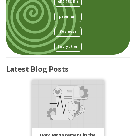
AES 256-Bit
premium
Business
Encryption
Latest Blog Posts
Data Management in the