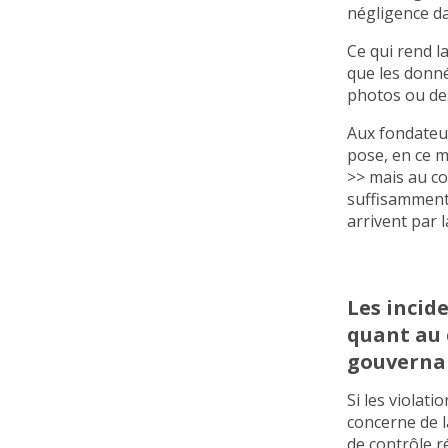
négligence da
Ce qui rend l
que les donné
photos ou des
Aux fondateur
pose, en ce m
>> mais au co
suffisamment 
arrivent par l
Les incid
quant au 
gouverna
Si les violat
concerne de l
de contrôle r