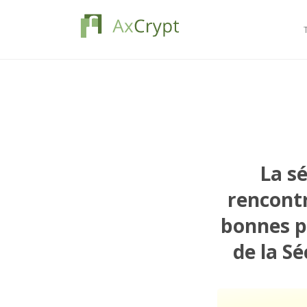
La s
rencontr
bonnes p
de la S