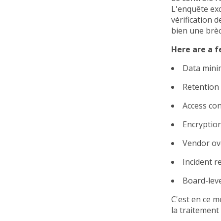
L'enquête exc
vérification 
bien une brèc
Here are a f
Data minim
Retention
Access co
Encryptio
Vendor ov
Incident 
Board-leve
C'est en ce m
la traitement