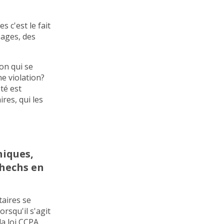
 c'est le fait
sages, des
on qui se
e violation?
té est
res, qui les
niques,
chechs en
taires se
rsqu'il s'agit
a loi CCPA.