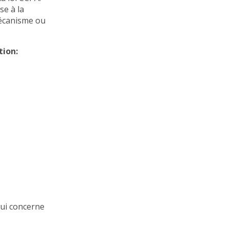
se à la
mécanisme ou
tion:
qui concerne