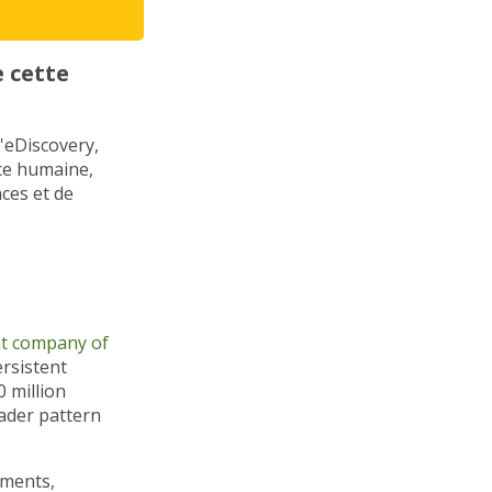
e cette
'eDiscovery,
nce humaine,
ces et de
t company of
ersistent
0 million
oader pattern
uments,