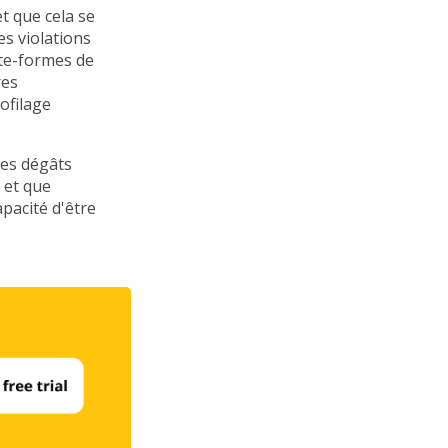
t que cela se
es violations
ate-formes de
res
ofilage
les dégâts
 et que
pacité d'être