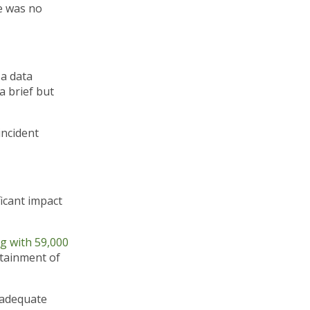
e was no
a data
a brief but
incident
ficant impact
ng with 59,000
tainment of
inadequate