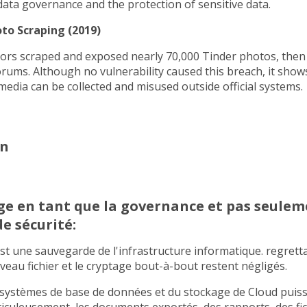
ata governance and the protection of sensitive data.
oto Scraping (2019)
tors scraped and exposed nearly 70,000 Tinder photos, the
orums. Although no vulnerability caused this breach, it show
edia can be collected and misused outside official systems.
on
ge en tant que la governance et pas seulem
e sécurité:
st une sauvegarde de l'infrastructure informatique. regretta
iveau fichier et le cryptage bout-à-bout restent négligés.
 systèmes de base de données et du stockage de Cloud puiss