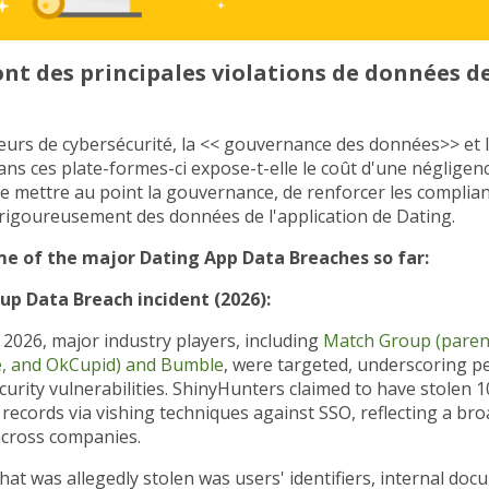
ont des principales violations de données d
eurs de cybersécurité, la << gouvernance des données>> et l
ns ces plate-formes-ci expose-t-elle le coût d'une néglige
de mettre au point la gouvernance, de renforcer les complian
rigoureusement des données de l'application de Dating.
e of the major Dating App Data Breaches so far:
up Data Breach incident (2026):
 2026, major industry players, including
Match Group (paren
e, and OkCupid) and Bumble
, were targeted, underscoring p
curity vulnerabilities. ShinyHunters claimed to have stolen 1
ecords via vishing techniques against SSO, reflecting a br
across companies.
hat was allegedly stolen was users' identifiers, internal doc