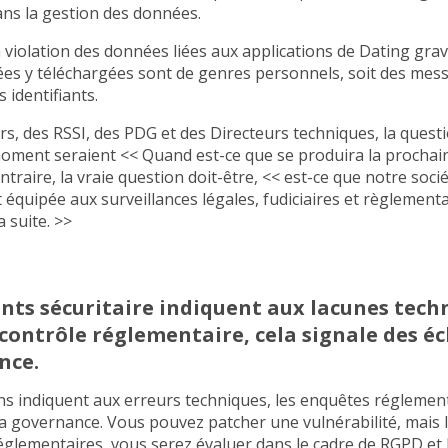
ns la gestion des données.
a violation des données liées aux applications de Dating graves
es y téléchargées sont de genres personnels, soit des mes
 identifiants.
s, des RSSI, des PDG et des Directeurs techniques, la questi
oment seraient << Quand est-ce que se produira la prochain
ntraire, la vraie question doit-être, << est-ce que notre socié
équipée aux surveillances légales, fudiciaires et règlementai
a suite. >>
ents sécuritaire indiquent aux lacunes tech
contrôle réglementaire, cela signale des é
nce.
ions indiquent aux erreurs techniques, les enquêtes réglemen
a governance. Vous pouvez patcher une vulnérabilité, mais lo
églementaires, vous serez évaluer dans le cadre de RGPD et l