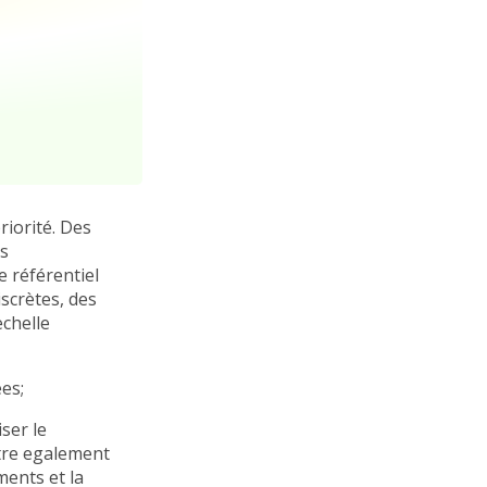
riorité. Des
ns
e référentiel
iscrètes, des
echelle
ées;
ser le
ntre egalement
ments et la