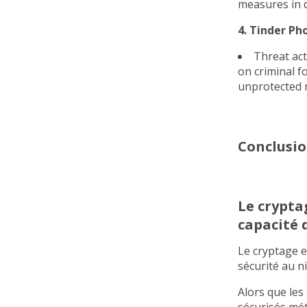
measures in d
4. Tinder Ph
Threat ac
on criminal f
unprotected m
Conclusi
Le crypta
capacité d
Le cryptage e
sécurité au n
Alors que les