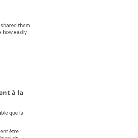
n shared them
s how easily
ent à la
ble que la
ent être