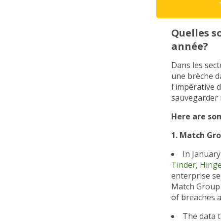
Quelles s
année?
Dans les sect
une brèche da
l'impérative 
sauvegarder 
Here are som
1. Match Gro
In January
Tinder, Hing
enterprise se
Match Group r
of breaches 
The data t