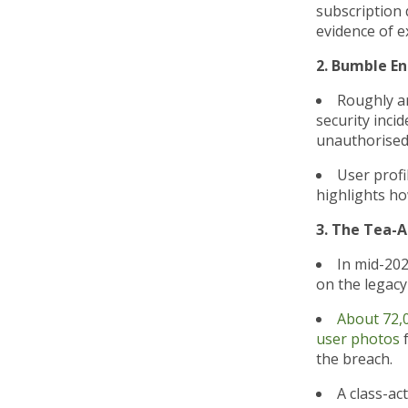
subscription 
evidence of e
2. Bumble En
Roughly a
security inci
unauthorised 
User profi
highlights ho
3. The Tea-A
In mid-202
on the legacy
About 72,0
user photos
f
the breach.
A class-ac