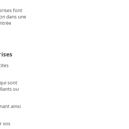
prises font
ion dans une
entrée
rises
tites
 qui sont
llants ou
ant ainsi
r vos