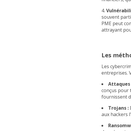
4.
Vulnérabil
souvent part
PME peut comp
attrayant pou
Les métho
Les cybercrim
entreprises. 
Attaques 
conçus pour t
fournissent d
Trojans :
D
aux hackers l
Ransomwa