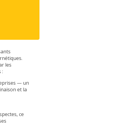
sants
rnétiques.
ar les
 :
reprises — un
naison et la
spectes, ce
ses