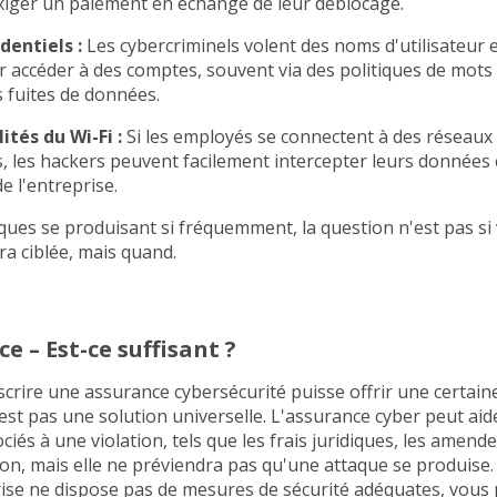
xiger un paiement en échange de leur déblocage.
dentiels :
Les cybercriminels volent des noms d'utilisateur 
 accéder à des comptes, souvent via des politiques de mots
s fuites de données.
ités du Wi-Fi :
Si les employés se connectent à des réseaux 
, les hackers peuvent facilement intercepter leurs données 
e l'entreprise.
ques se produisant si fréquemment, la question n'est pas si
ra ciblée, mais quand.
e – Est-ce suffisant ?
crire une assurance cybersécurité puisse offrir une certaine
n'est pas une solution universelle. L'assurance cyber peut aid
ciés à une violation, tels que les frais juridiques, les amendes
on, mais elle ne préviendra pas qu'une attaque se produise. E
ise ne dispose pas de mesures de sécurité adéquates, vous