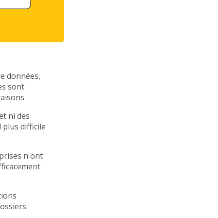
 de données,
es sont
raisons
t ni des
lus difficile
rises n'ont
efficacement
tions
dossiers