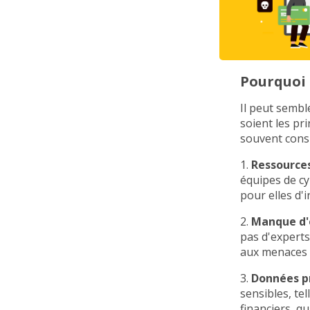
Pourquoi l
Il peut sembl
soient les pr
souvent consi
1.
Ressources
équipes de cy
pour elles d'
2.
Manque d'e
pas d'experts
aux menaces 
3.
Données pr
sensibles, tel
financiers, q