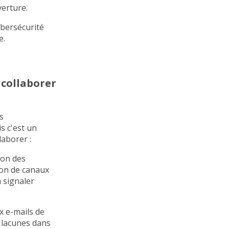
verture.
ybersécurité
e.
 collaborer
s
s c'est un
laborer :
ion des
tion de canaux
 signaler
 e-mails de
s lacunes dans