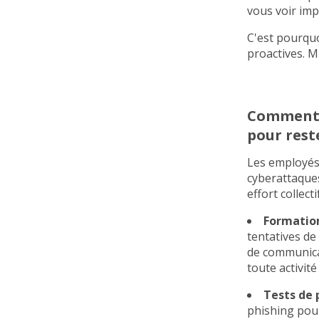
vous voir imp
C'est pourquo
proactives. M
Comment l
pour rest
Les employés 
cyberattaques
effort collec
Formation
tentatives de
de communicat
toute activité
Tests de 
phishing pour