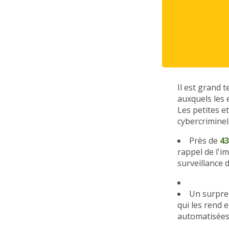
Il est grand 
auxquels les 
Les petites e
cybercriminel
Près de
43
rappel de l'i
surveillance 
Un surpr
qui les rend 
automatisées 