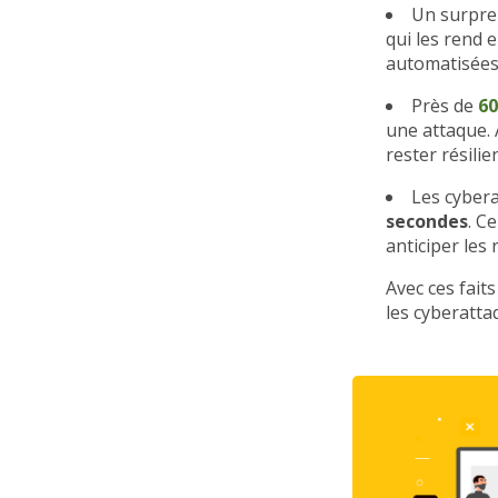
Un surpr
qui les rend 
automatisées 
Près de
60
une attaque. 
rester résili
Les cyber
secondes
. C
anticiper les 
Avec ces fait
les cyberatta