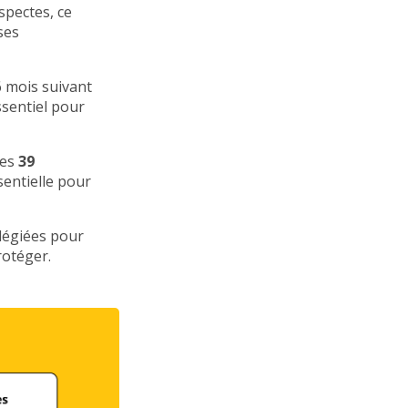
spectes, ce
ses
6 mois suivant
ssentiel pour
les
39
sentielle pour
ilégiées pour
rotéger.