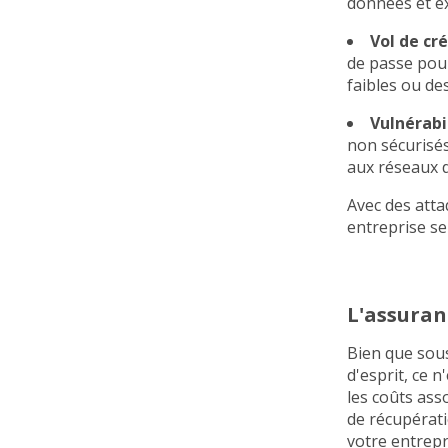
données et e
Vol de cré
de passe pour
faibles ou de
Vulnérabil
non sécurisés
aux réseaux d
Avec des atta
entreprise se
L'assuranc
Bien que sous
d'esprit, ce 
les coûts asso
de récupérati
votre entrepr