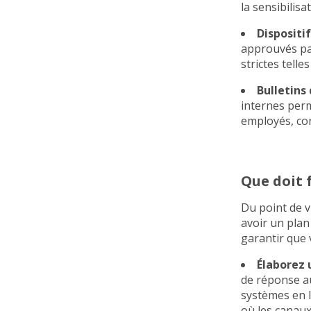
la sensibilis
Dispositif
approuvés par
strictes telle
Bulletins 
internes perm
employés, con
Que doit f
Du point de v
avoir un plan
garantir que 
Élaborez 
de réponse au
systèmes en 
où les canaux