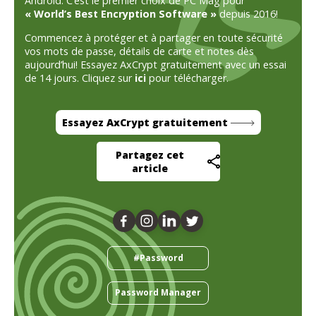
Android. C’est le premier choix de PC Mag pour
« World’s Best Encryption Software »
depuis 2016!
Commencez à protéger et à partager en toute sécurité
vos mots de passe, détails de carte et notes dès
aujourd’hui! Essayez AxCrypt gratuitement avec un essai
de 14 jours. Cliquez sur
ici
pour télécharger.
Essayez AxCrypt gratuitement
Partagez cet
article
#Password
Password Manager