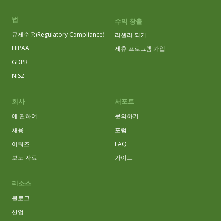
법
수익 창출
규제순응(Regulatory Compliance)
리셀러 되기
HIPAA
제휴 프로그램 가입
GDPR
NIS2
회사
서포트
에 관하여
문의하기
채용
포럼
어워즈
FAQ
보도 자료
가이드
리소스
블로그
산업