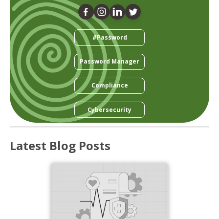
#Password
Password Manager
Compliance
Cybersecurity
Latest Blog Posts