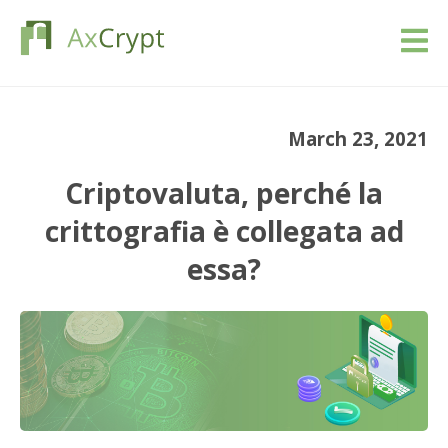
Scarica
March 23, 2021
Prezziario
Criptovaluta, perché la
Il nostro prodotto
crittografia è collegata ad
essa?
Settori
Risorse
Blog
Registrati